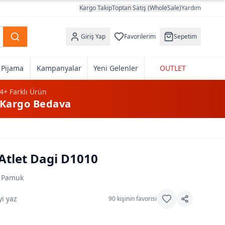
Kargo Takip
Toptan Satış (WholeSale)
Yardım
Giriş Yap
Favorilerim
Sepetim
k Pijama
Kampanyalar
Yeni Gelenler
OUTLET
4+
Farklı Ürün
Kargo Bedava
 Atlet Dagi D1010
 Pamuk
i yaz
90
kişinin favorisi