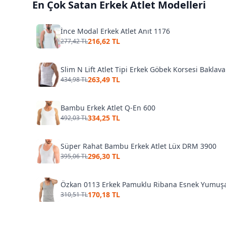
En Çok Satan
Erkek Atlet
Modelleri
İnce Modal Erkek Atlet Anıt 1176
216,62 TL
277,42 TL
Slim N Lift Atlet Tipi Erkek Göbek Korsesi Baklava
263,49 TL
434,98 TL
Bambu Erkek Atlet Q-En 600
334,25 TL
492,03 TL
Süper Rahat Bambu Erkek Atlet Lüx DRM 3900
296,30 TL
395,06 TL
Özkan 0113 Erkek Pamuklu Ribana Esnek Yumuşak 
170,18 TL
310,51 TL