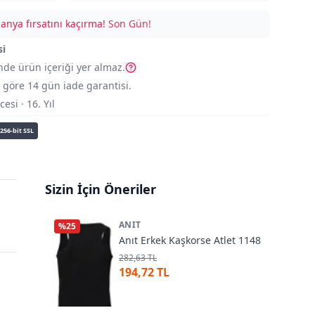
nya fırsatını kaçırma!
Son Gün!
si
nde ürün içeriği yer almaz.
göre 14 gün iade garantisi.
si · 16. Yıl
256-bit SSL
Sizin İçin Öneriler
ANIT
%
25
Anıt Erkek Kaşkorse Atlet 1148
282,63 TL
194,72 TL