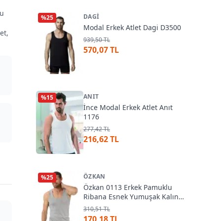
du
DAGI
%
25
Modal Erkek Atlet Dagi D3500
et,
939,50 TL
570,07 TL
ANIT
%
15
İnce Modal Erkek Atlet Anıt
1176
277,42 TL
216,62 TL
ÖZKAN
%
25
Özkan 0113 Erkek Pamuklu
Ribana Esnek Yumuşak Kalın
Askılı Atlet
310,51 TL
170,18 TL