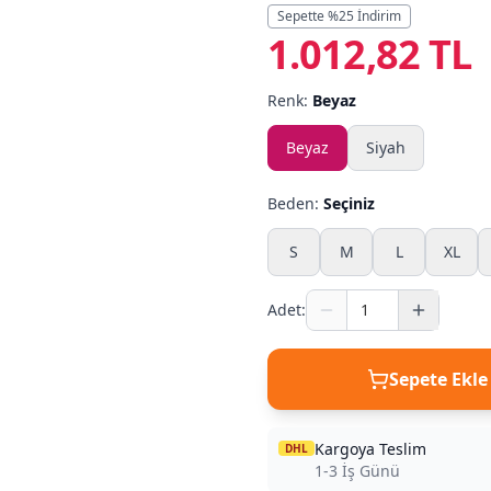
Sepette %
25
İndirim
1.012,82 TL
Renk:
Beyaz
Beyaz
Siyah
Beden:
Seçiniz
S
M
L
XL
Adet:
Sepete Ekle
Kargoya Teslim
DHL
1-3 İş Günü