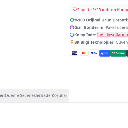
Sepette %
25
indirim Kampa
%100 Orijinal Ürün Garanti
Gizli Gönderim:
Paket üzeri
Kolay İade:
İade koşullarına
BK Bilgi Teknolojileri
Güvence
TROY
iyzico
3D Secure
eri
Ödeme Seçenekleri
İade Koşulları