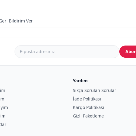
Geri Bildirim Ver
Abon
Yardım
yim
Sıkça Sorulan Sorular
yim
İade Politikası
iyim
Kargo Politikası
yim
Gizli Paketleme
tları