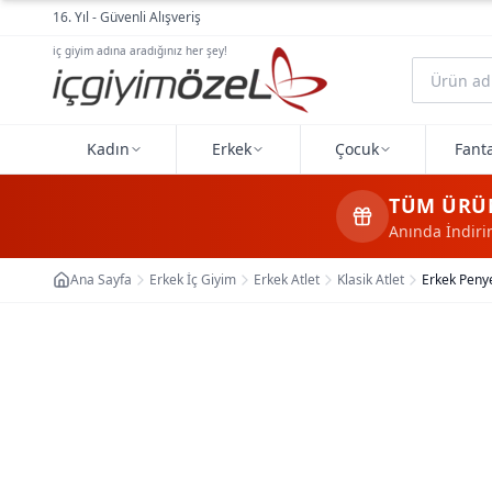
Ana içeriğe geç
16. Yıl - Güvenli Alışveriş
iç giyim adına aradığınız her şey!
Kadın
Erkek
Çocuk
Fanta
TÜM ÜRÜ
Anında İndir
Ana Sayfa
Erkek İç Giyim
Erkek Atlet
Klasik Atlet
Erkek Penye