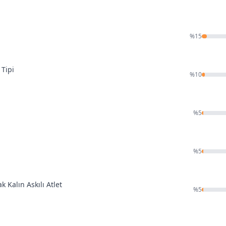
%
15
 Tipi
%
10
%
5
%
5
Kalın Askılı Atlet
%
5