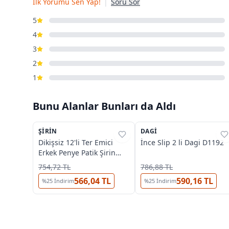
İlk Yorumu Sen Yap!
|
Soru Sor
5
4
3
2
1
Bunu Alanlar Bunları da Aldı
ŞIRIN
%
44
DAGI
%
52
Dikişsiz 12'li Ter Emici
İnce Slip 2 li Dagi D1192
Erkek Penye Patik Şirin
7090-07- 12 ADET
754,72 TL
786,88 TL
566,04 TL
590,16 TL
%
25
İndirim
%
25
İndirim