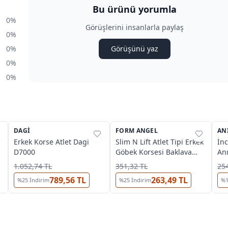
Bu ürünü yorumla
0%
Görüşlerini insanlarla paylaş
0%
0%
Görüşünü yaz
0%
0%
3
DAGI
%
40
FORM ANGEL
%
39
AN
%
Erkek Korse Atlet Dagi
Slim N Lift Atlet Tipi Erkek
İnc
D7000
Göbek Korsesi Baklava
Anı
Tipi
1.052,74 TL
351,32 TL
254
789,56 TL
263,49 TL
%
25
İndirim
%
25
İndirim
%