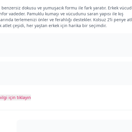
t, benzersiz dokusu ve yumuşacık formu ile fark yaratır. Erkek vücu
konfor vadeder. Pamuklu kumaşı ve vücudunu saran yapısı ile kış
rında terlemenizi önler ve ferahlığı destekler. Kolsuz 2’li penye atl
k atlet çeşidi, her yaştan erkek için harika bir seçimdir.
ilgi için tıklayın