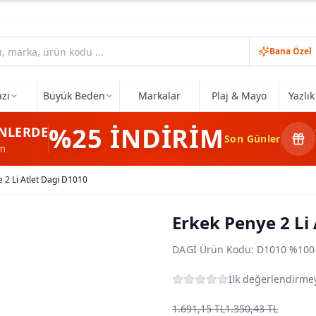
Bana Özel
zi
Büyük Beden
Markalar
Plaj & Mayo
Yazlı
%25
İNDİRİM
NLERDE
Son Günler
im
 2 Li Atlet Dagi D1010
Erkek Penye 2 Li
DAGI
·
Ürün Kodu:
D1010
·
%100
İlk değerlendirmey
1.691,15 TL
1.350,43 TL