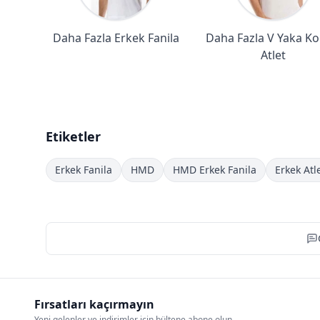
Daha Fazla Erkek Fanila
Daha Fazla V Yaka Ko
Atlet
Etiketler
Erkek Fanila
HMD
HMD Erkek Fanila
Erkek Atl
Fırsatları kaçırmayın
Yeni gelenler ve indirimler için bültene abone olun