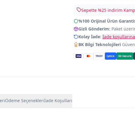
Sepette %
25
indirim Kampa
%100 Orijinal Ürün Garanti
Gizli Gönderim:
Paket üzeri
Kolay İade:
İade koşullarına
BK Bilgi Teknolojileri
Güvence
TROY
iyzico
3D Secure
eri
Ödeme Seçenekleri
İade Koşulları