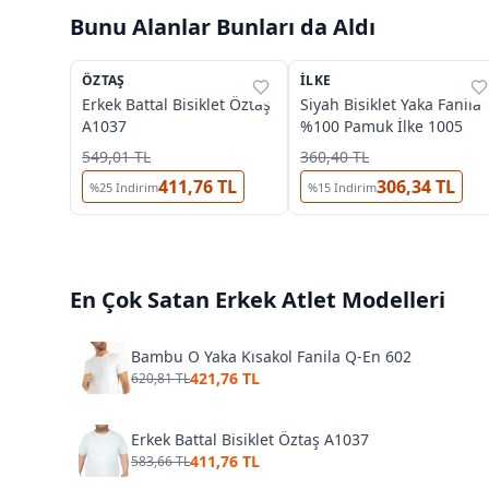
Bunu Alanlar Bunları da Aldı
2
ÖZTAŞ
%
29
İLKE
%
28
Erkek Battal Bisiklet Öztaş
Siyah Bisiklet Yaka Fanila
A1037
%100 Pamuk İlke 1005
549,01 TL
360,40 TL
411,76 TL
306,34 TL
%
25
İndirim
%
15
İndirim
En Çok Satan
Erkek Atlet
Modelleri
Bambu O Yaka Kısakol Fanila Q-En 602
421,76 TL
620,81 TL
Erkek Battal Bisiklet Öztaş A1037
411,76 TL
583,66 TL