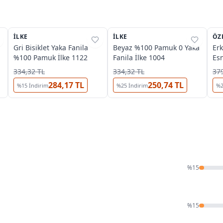
İLKE
%
33
İLKE
%
41
ÖZ
%
Gri Bisiklet Yaka Fanila
Beyaz %100 Pamuk 0 Yaka
Erk
%100 Pamuk İlke 1122
Fanila İlke 1004
Es
Kıs
334,32 TL
334,32 TL
379
Fa
284,17 TL
250,74 TL
%
15
İndirim
%
25
İndirim
%
%
15
%
15