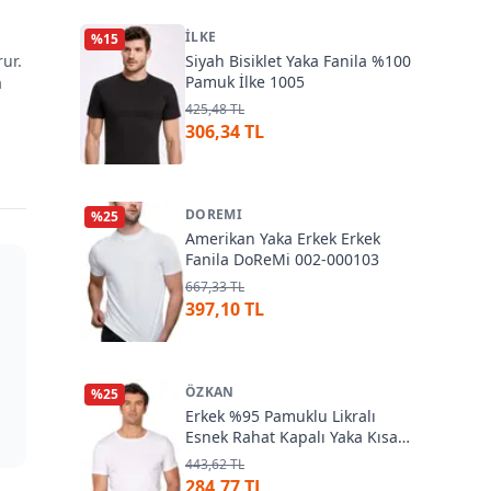
İLKE
%
15
ur.
Siyah Bisiklet Yaka Fanila %100
Pamuk İlke 1005
a
425,48 TL
306,34 TL
DOREMI
%
25
Amerikan Yaka Erkek Erkek
Fanila DoReMi 002-000103
667,33 TL
397,10 TL
ÖZKAN
%
25
Erkek %95 Pamuklu Likralı
Esnek Rahat Kapalı Yaka Kısa
Kollu T-Shirt Atlet Fanila
443,62 TL
Özkan 10265
284,77 TL