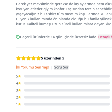
Gerek yaz mevsiminde gerekse de kış aylarında hem vücuda
koruyan atletler giyim konforu açısından tercih sebebidi
yaşayacağınız bu t-shirt tüm mevsim koşullarında kullanı
Hijyenik kullanımında ön planda olduğu bu fanila yüksek
kurur. Kaliteli kumaşı uzun süreli kullanımlara dayanıklıdı
Geçerli ürünlerde 14 gün içinde ücretsiz iade.
Detaylı b
5 üzerinden 5
İlk Yorumu Sen Yap!
|
Soru Sor
5
4
3
2
1