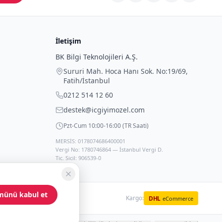
İletişim
BK Bilgi Teknolojileri A.Ş.
Sururi Mah. Hoca Hanı Sok. No:19/69
,
Fatih
/
İstanbul
0212 514 12 60
destek@icgiyimozel.com
Pzt-Cum 10:00-16:00 (TR Saati)
MERSİS: 0178074686400001
Vergi No: 1780746864 — İstanbul Vergi D.
Tic. Sicil: 906539-0
münü kabul et
Kargo:
DHL
eCommerce