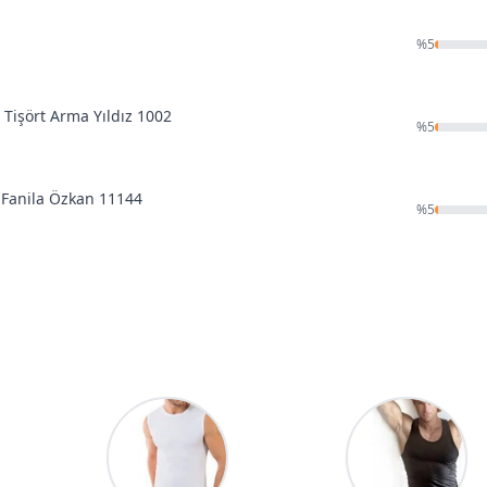
%
5
Tişört Arma Yıldız 1002
%
5
 Fanila Özkan 11144
%
5