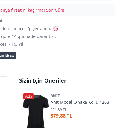
nya fırsatını kaçırma!
Son Gün!
si
nde ürün içeriği yer almaz.
göre 14 gün iade garantisi.
si · 16. Yıl
256-bit SSL
Sizin İçin Öneriler
ANIT
%
25
Anıt Modal O Yaka Kollu 1203
551,39 TL
379,88 TL