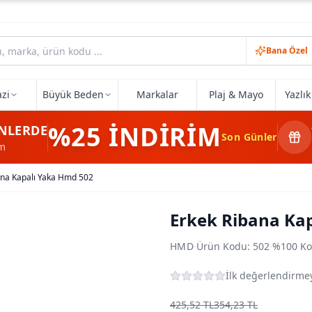
Bana Özel
zi
Büyük Beden
Markalar
Plaj & Mayo
Yazlı
%25
İNDİRİM
NLERDE
Son Günler
im
ana Kapalı Yaka Hmd 502
Erkek Ribana Ka
HMD
·
Ürün Kodu:
502
·
%100 Ko
İlk değerlendirmey
425,52 TL
354,23 TL