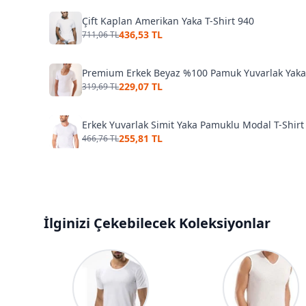
Çift Kaplan Amerikan Yaka T-Shirt 940
436,53 TL
711,06 TL
Premium Erkek Beyaz %100 Pamuk Yuvarlak Yaka 
229,07 TL
319,69 TL
Erkek Yuvarlak Simit Yaka Pamuklu Modal T-Shirt
255,81 TL
466,76 TL
İlginizi Çekebilecek Koleksiyonlar