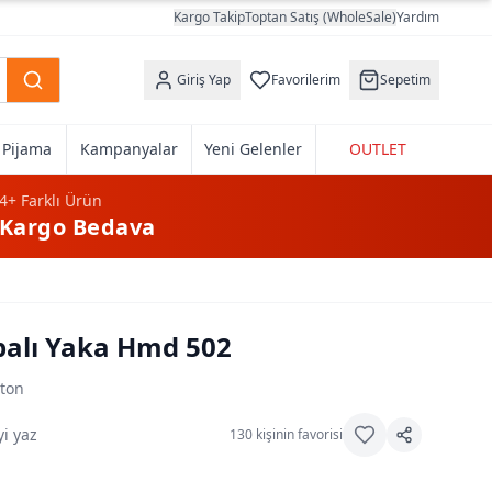
Kargo Takip
Toptan Satış (WholeSale)
Yardım
Giriş Yap
Favorilerim
Sepetim
k Pijama
Kampanyalar
Yeni Gelenler
OUTLET
4+
Farklı Ürün
Kargo Bedava
palı Yaka Hmd 502
ton
i yaz
130
kişinin favorisi