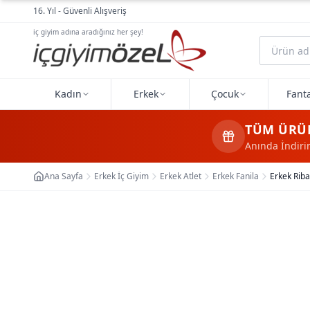
Ana içeriğe geç
16. Yıl - Güvenli Alışveriş
iç giyim adına aradığınız her şey!
Kadın
Erkek
Çocuk
Fanta
TÜM ÜRÜ
Anında İndir
Ana Sayfa
Erkek İç Giyim
Erkek Atlet
Erkek Fanila
Erkek Rib