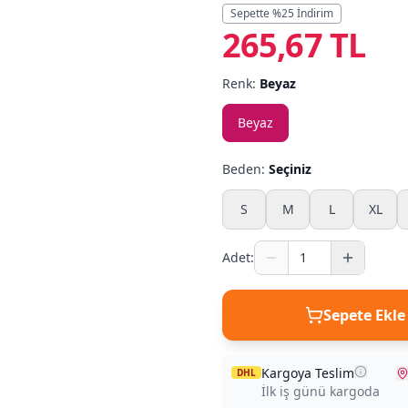
Sepette %
25
İndirim
265,67 TL
Renk:
Beyaz
Beyaz
Beden:
Seçiniz
S
M
L
XL
Adet:
Sepete Ekle
Kargoya Teslim
DHL
İlk iş günü kargoda