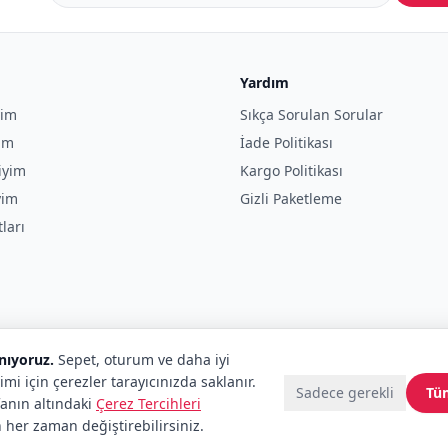
Yardım
yim
Sıkça Sorulan Sorular
yim
İade Politikası
iyim
Kargo Politikası
yim
Gizli Paketleme
tları
anıyoruz.
Sepet, oturum ve daha iyi
imi için çerezler tarayıcınızda saklanır.
Sadece gerekli
Tü
fanın altındaki
Çerez Tercihleri
 her zaman değiştirebilirsiniz.