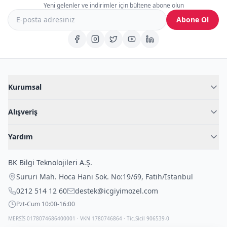
Yeni gelenler ve indirimler için bültene abone olun
Abone Ol
Kurumsal
Hakkımızda
Alışveriş
Blog
Kadın İç Giyim
İç Giyim Rehberi
Yardım
Erkek İç Giyim
İletişim
Sıkça Sorulan Sorular
Fantazi İç Giyim
BK Bilgi Teknolojileri A.Ş.
İade Politikası
Çocuk İç Giyim
Sururi Mah. Hoca Hanı Sok. No:19/69
,
Fatih
/
İstanbul
Kargo Politikası
Outlet Fırsatları
0212 514 12 60
destek@icgiyimozel.com
Gizli Paketleme
Pzt-Cum 10:00-16:00
MERSİS 0178074686400001 · VKN 1780746864 · Tic.Sicil 906539-0