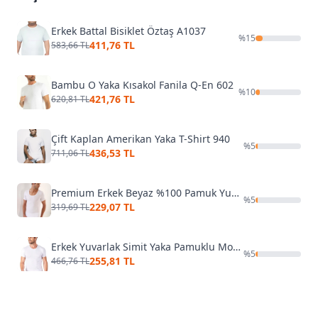
Erkek Battal Bisiklet Öztaş A1037
%
15
411,76 TL
583,66 TL
Bambu O Yaka Kısakol Fanila Q-En 602
%
10
421,76 TL
620,81 TL
Çift Kaplan Amerikan Yaka T-Shirt 940
%
5
436,53 TL
711,06 TL
Premium Erkek Beyaz %100 Pamuk Yuvarlak Yaka Tişört Arma Yıldız 1002
%
5
229,07 TL
319,69 TL
Erkek Yuvarlak Simit Yaka Pamuklu Modal T-Shirt Fanila Özkan 11144
%
5
255,81 TL
466,76 TL