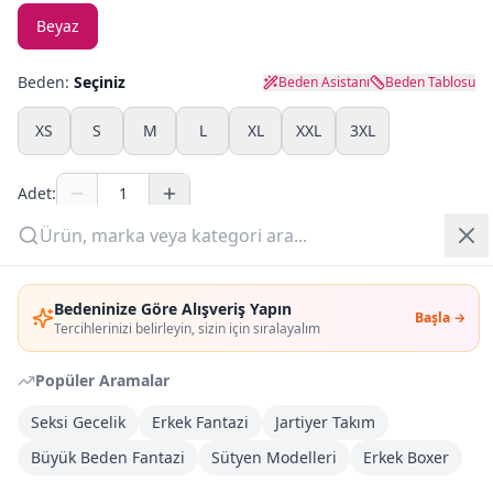
Beyaz
Yazlık Pijama
Beden:
Seçiniz
Beden Asistanı
Beden Tablosu
Kampanyalar
XS
S
M
L
XL
XXL
3XL
Yeni Gelenler
Adet:
OUTLET
Sepete Ekle
Giriş Yap
Bedeninize Göre Alışveriş Yapın
Şimdi Al
Başla →
Üye Ol
Tercihlerinizi belirleyin, sizin için sıralayalım
Popüler Aramalar
Kargoya Teslim
Şehir seçin
DHL
Yarın kargoda
Seksi Gecelik
Erkek Fantazi
Jartiyer Takım
Büyük Beden Fantazi
Sütyen Modelleri
Erkek Boxer
Kargo Bedava
3.000
TL veya
4
farklı ürün