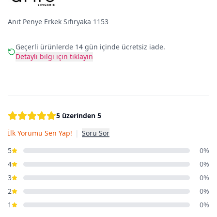
Anıt Penye Erkek Sıfıryaka 1153
Geçerli ürünlerde 14 gün içinde ücretsiz iade.
Detaylı bilgi için tıklayın
5 üzerinden 5
İlk Yorumu Sen Yap!
|
Soru Sor
5
0%
4
0%
3
0%
2
0%
1
0%