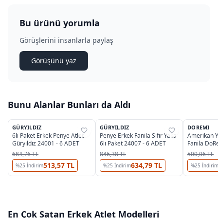
Bu ürünü yorumla
Görüşlerini insanlarla paylaş
Görüşünü yaz
Bunu Alanlar Bunları da Aldı
3
2
GÜRYILDIZ
GÜRYILDIZ
DOREMI
%
35
%
31
%
40
6lı Paket Erkek Penye Atlet
Penye Erkek Fanila Sıfır Yaka
Amerikan Y
Güryıldız 24001 - 6 ADET
6lı Paket 24007 - 6 ADET
Fanila DoR
684,76 TL
846,38 TL
500,06 TL
513,57 TL
634,79 TL
%
25
İndirim
%
25
İndirim
%
25
İndiri
En Çok Satan
Erkek Atlet
Modelleri