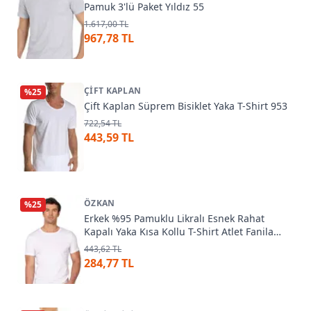
Pamuk 3'lü Paket Yıldız 55
1.617,00 TL
967,78 TL
ÇIFT KAPLAN
%
25
Çift Kaplan Süprem Bisiklet Yaka T-Shirt 953
722,54 TL
443,59 TL
ÖZKAN
%
25
Erkek %95 Pamuklu Likralı Esnek Rahat
Kapalı Yaka Kısa Kollu T-Shirt Atlet Fanila
Özkan 10265
443,62 TL
284,77 TL