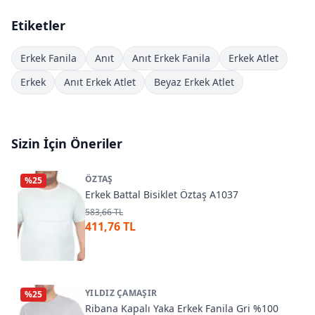
Etiketler
Erkek Fanila
Anıt
Anıt Erkek Fanila
Erkek Atlet
Erkek
Anıt Erkek Atlet
Beyaz Erkek Atlet
Sizin İçin Öneriler
ÖZTAŞ
%
25
Erkek Battal Bisiklet Öztaş A1037
583,66 TL
411,76 TL
YILDIZ ÇAMAŞIR
%
25
Ribana Kapalı Yaka Erkek Fanila Gri %100