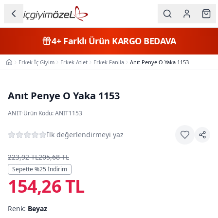
Ana içeriğe geç
İç Giyim
4+
Farklı Ürün
KARGO BEDAVA
Kategorileri
Erkek İç Giyim
Erkek Atlet
Erkek Fanila
Anıt Penye O Yaka 1153
Ana Sayfa
Kadın
Erkek
Anıt Penye O Yaka 1153
Çocuk
ANIT
·
Ürün Kodu:
ANIT1153
Fantazi
İlk değerlendirmeyi yaz
Büyük
223,92 TL
205,68 TL
Beden
Sepette %
25
İndirim
154,26 TL
Markalar
Renk:
Beyaz
Plaj & Mayo