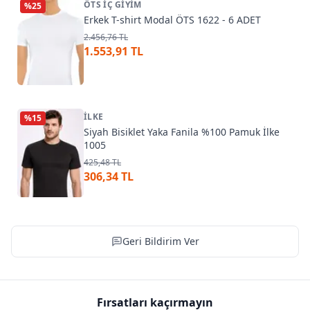
ÖTS İÇ GIYIM
%
25
Erkek T-shirt Modal ÖTS 1622 - 6 ADET
2.456,76 TL
1.553,91 TL
İLKE
%
15
Siyah Bisiklet Yaka Fanila %100 Pamuk İlke
1005
425,48 TL
306,34 TL
Geri Bildirim Ver
Fırsatları kaçırmayın