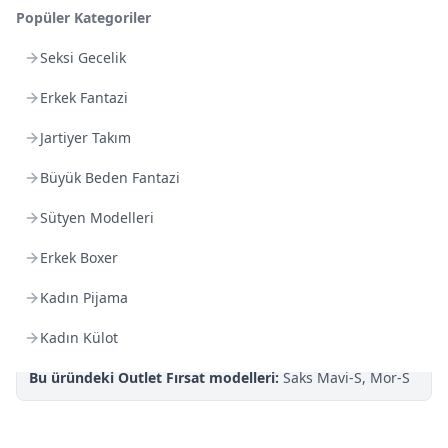
Kargoya Teslim
DHL
Popüler Kategoriler
1-3 İş Günü
Seksi Gecelik
Kargo Bedava
Erkek Fantazi
3.000
TL veya
4
farklı ürün
Jartiyer Takım
Sepette %
25
indirim Kampanya fırsatını kaçırma!
Büyük Beden Fantazi
Son Gün!
%100 Orijinal Ürün Garantisi
Sütyen Modelleri
Gizli Gönderim:
Paket üzerinde ürün içeriği yer almaz.
Erkek Boxer
Kolay İade:
İade koşullarına
göre 14 gün iade garantisi.
BK Bilgi Teknolojileri
Güvencesi · 16. Yıl
Kadın Pijama
TROY
iyzico
3D Secure
256-bit SSL
Kadın Külot
Bu üründeki Outlet Fırsat modelleri:
Saks Mavi-S, Mor-S