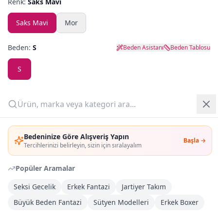
Renk:
Saks Mavi
Yazlık Pijama
Saks Mavi
Mor
Kampanyalar
Beden:
S
Beden Asistanı
Beden Tablosu
Yeni Gelenler
S
OUTLET
Son
1
adet kaldı!
Outlet Fırsat
(
1
adet)
Giriş Yap
Bedeninize Göre Alışveriş Yapın
Adet:
Başla →
Üye Ol
Tercihlerinizi belirleyin, sizin için sıralayalım
Sepete Ekle
Popüler Aramalar
Seksi Gecelik
Erkek Fantazi
Jartiyer Takım
Şimdi Al
Büyük Beden Fantazi
Sütyen Modelleri
Erkek Boxer