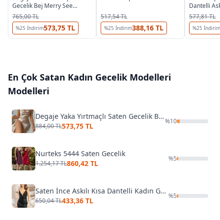
Gecelik Bej Merry See
Dantelli As
MS2389 Bej
Miss Laris
765,00 TL
517,54 TL
577,81 TL
573,75 TL
388,16 TL
%
25
İndirim
%
25
İndirim
%
25
İndiri
En Çok Satan
Kadın Gecelik Modelleri
Modelleri
Degaje Yaka Yırtmaçlı Saten Gecelik Bej Merry See MS2389 Bej
%
10
573,75 TL
884,00 TL
Nurteks 5444 Saten Gecelik
%
5
860,42 TL
1.254,17 TL
Saten İnce Askılı Kısa Dantelli Kadın Gecelik Miss Laris 2103
%
5
433,36 TL
650,04 TL