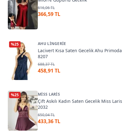
616,06 TL
366,59 TL
AHU LINGERIE
%
25
Lacivert Kısa Saten Gecelik Ahu Primoda
8207
688,37 TL
458,91 TL
MISS LARIS
%
25
Çift Askılı Kadın Saten Gecelik Miss Laris
2032
650,04 TL
433,36 TL