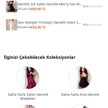
Dantelli Şık Saten Gecelik Merry See MS 2375 Siyah
%
5
459,00 TL
707,20 TL
Yanı Komple Yırtmaçlı Dantelli Askılı Saten Gecelik Miss Laris 2144
%
5
433,36 TL
650,04 TL
İlginizi Çekebilecek Koleksiyonlar
Daha Fazla Saten Gecelik
Daha Fazla Kısa Gecelik
Modelleri