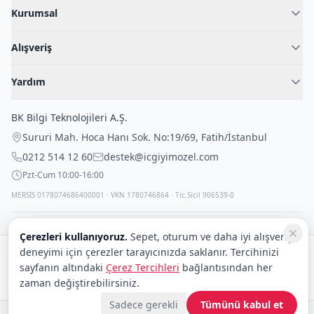
Kurumsal
Hakkımızda
Alışveriş
Blog
Kadın İç Giyim
İç Giyim Rehberi
Yardım
Erkek İç Giyim
İletişim
Sıkça Sorulan Sorular
Fantazi İç Giyim
BK Bilgi Teknolojileri A.Ş.
İade Politikası
Çocuk İç Giyim
Sururi Mah. Hoca Hanı Sok. No:19/69
,
Fatih
/
İstanbul
Kargo Politikası
Outlet Fırsatları
0212 514 12 60
destek@icgiyimozel.com
Gizli Paketleme
Pzt-Cum 10:00-16:00
MERSİS 0178074686400001 · VKN 1780746864 · Tic.Sicil 906539-0
Çerezleri kullanıyoruz.
Sepet, oturum ve daha iyi alışveriş
deneyimi için çerezler tarayıcınızda saklanır. Tercihinizi
Güvenli alışveriş:
sayfanın altındaki
Çerez Tercihleri
bağlantısından her
Kargo:
DHL
eCommerce
zaman değiştirebilirsiniz.
Sadece gerekli
Tümünü kabul et