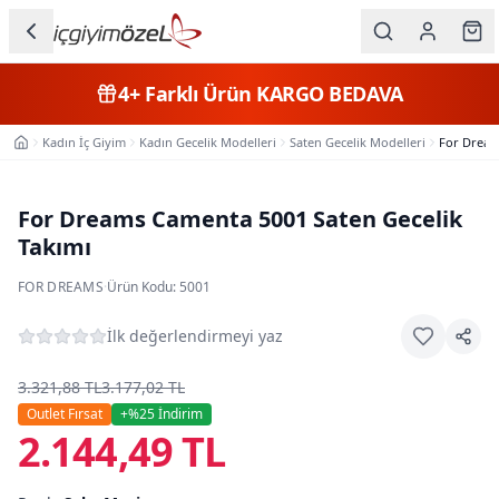
Ana içeriğe geç
İç Giyim
4+
Farklı Ürün
KARGO BEDAVA
Kategorileri
Kadın İç Giyim
Kadın Gecelik Modelleri
Saten Gecelik Modelleri
For Dream
Ana Sayfa
Kadın
Erkek
For Dreams Camenta 5001 Saten Gecelik
Takımı
Çocuk
FOR DREAMS
·
Ürün Kodu:
5001
Fantazi
İlk değerlendirmeyi yaz
Büyük
Beden
3.321,88 TL
3.177,02 TL
Outlet Fırsat
+%
25
İndirim
2.144,49 TL
Markalar
Plaj & Mayo