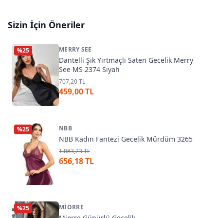
Sizin İçin Öneriler
MERRY SEE
%
25
Dantelli Şık Yırtmaçlı Saten Gecelik Merry
See MS 2374 Siyah
707,20 TL
459,00 TL
NBB
%
25
NBB Kadın Fantezi Gecelik Mürdüm 3265
1.083,23 TL
656,18 TL
MIORRE
%
25
Miorre Güpürlü Gecelik