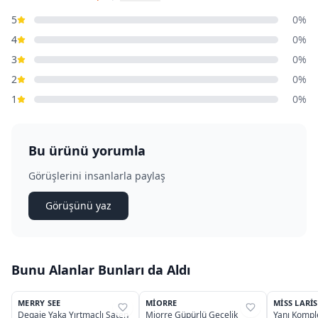
5
0%
4
0%
3
0%
2
0%
1
0%
Bu ürünü yorumla
Görüşlerini insanlarla paylaş
Görüşünü yaz
Bunu Alanlar Bunları da Aldı
4
MERRY SEE
MIORRE
MISS LARIS
%
35
%
40
%
33
Degaje Yaka Yırtmaçlı Saten
Miorre Güpürlü Gecelik
Yanı Komple