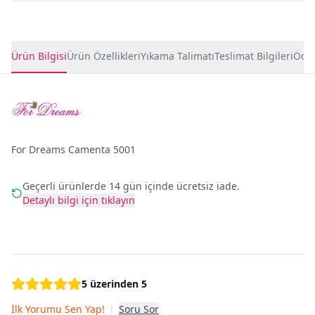
Ürün Detayları
Ürün Bilgisi
Ürün Özellikleri
Yıkama Talimatı
Teslimat Bilgileri
Ödem
For Dreams Camenta 5001
Geçerli ürünlerde 14 gün içinde ücretsiz iade.
Detaylı bilgi için tıklayın
5 üzerinden 5
İlk Yorumu Sen Yap!
|
Soru Sor