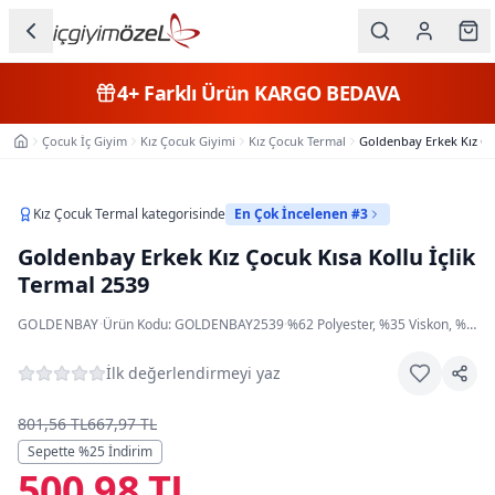
Ana içeriğe geç
İç Giyim
4+
Farklı Ürün
KARGO BEDAVA
Kategorileri
Çocuk İç Giyim
Kız Çocuk Giyimi
Kız Çocuk Termal
Goldenbay Erkek Kız Çoc
Ana Sayfa
Kadın
Erkek
Kız Çocuk Termal
kategorisinde
En Çok İncelenen #3
Goldenbay Erkek Kız Çocuk Kısa Kollu İçlik
Çocuk
Termal 2539
Fantazi
GOLDENBAY
·
Ürün Kodu:
GOLDENBAY2539
·
%62 Polyester, %35 Viskon, %3 Elastan
Büyük
İlk değerlendirmeyi yaz
Beden
801,56 TL
667,97 TL
Markalar
Sepette %
25
İndirim
500,98 TL
Plaj & Mayo