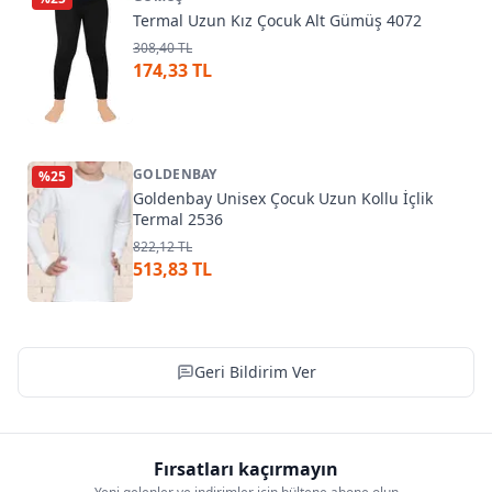
Termal Uzun Kız Çocuk Alt Gümüş 4072
308,40 TL
174,33 TL
GOLDENBAY
%
25
Goldenbay Unisex Çocuk Uzun Kollu İçlik
Termal 2536
822,12 TL
513,83 TL
Geri Bildirim Ver
Fırsatları kaçırmayın