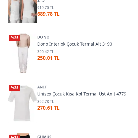
919,70 TL
689,78 TL
DONO
%
25
Dono İnterlok Çocuk Termal Alt 3190
390,42 TL
250,01 TL
ANIT
%
25
Unisex Çocuk Kısa Kol Termal Üst Anıt 4779
392,78 TL
270,61 TL
GÜMÜŞ
%
25