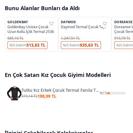
Bunu Alanlar Bunları da Aldı
2
GOLDENBAY
DAYMOD
DOREANSE
%
37
%
30
%
25
Goldenbay Unisex Çocuk
Daymod Termal Çocuk Tayt
Doreanse V
Uzun Kollu İçlik Termal 2536
Çocuk Term
685,10 TL
1.247,51 TL
919,70 TL
513,83 TL
935,63 TL
%
25
İndirim
%
25
İndirim
%
25
İndiri
En Çok Satan
Kız Çocuk Giyimi
Modelleri
Tutku Kız Erkek Çocuk Termal Fanila TEC0136
%
15
198,09 TL
319,14 TL