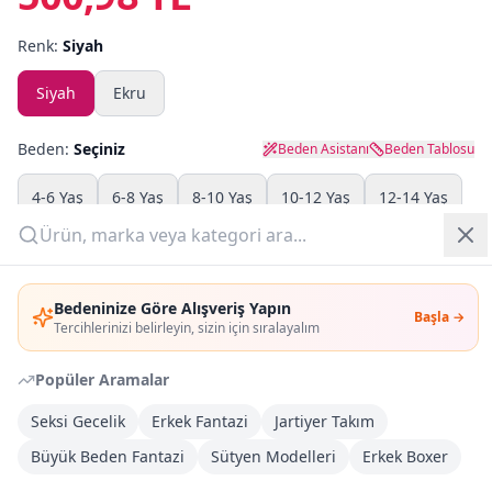
Renk:
Siyah
Yazlık Pijama
Siyah
Ekru
Kampanyalar
Yeni Gelenler
Beden:
Seçiniz
Beden Asistanı
Beden Tablosu
OUTLET
4-6 Yaş
6-8 Yaş
8-10 Yaş
10-12 Yaş
12-14 Yaş
Adet:
Giriş Yap
Bedeninize Göre Alışveriş Yapın
Başla →
Üye Ol
Sepete Ekle
Tercihlerinizi belirleyin, sizin için sıralayalım
Popüler Aramalar
Şimdi Al
Seksi Gecelik
Erkek Fantazi
Jartiyer Takım
Büyük Beden Fantazi
Kargoya Teslim
Sütyen Modelleri
Erkek Boxer
DHL
Bayram tatili sonrasında kargolanacaktır