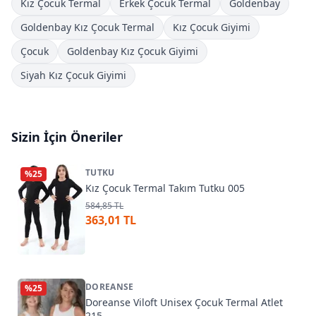
Kız Çocuk Termal
Erkek Çocuk Termal
Goldenbay
Goldenbay Kız Çocuk Termal
Kız Çocuk Giyimi
Çocuk
Goldenbay Kız Çocuk Giyimi
Siyah Kız Çocuk Giyimi
Sizin İçin Öneriler
TUTKU
%
25
Kız Çocuk Termal Takım Tutku 005
584,85 TL
363,01 TL
DOREANSE
%
25
Doreanse Viloft Unisex Çocuk Termal Atlet
215