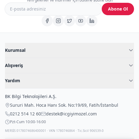
Yeni gelenler ve indirimler için bültene abone olun
Abone Ol
Kurumsal
Hakkımızda
Alışveriş
Blog
Kadın İç Giyim
İç Giyim Rehberi
Yardım
Erkek İç Giyim
İletişim
Sıkça Sorulan Sorular
Fantazi İç Giyim
BK Bilgi Teknolojileri A.Ş.
İade Politikası
Çocuk İç Giyim
Sururi Mah. Hoca Hanı Sok. No:19/69
,
Fatih
/
İstanbul
Kargo Politikası
Outlet Fırsatları
0212 514 12 60
destek@icgiyimozel.com
Gizli Paketleme
Pzt-Cum 10:00-16:00
MERSİS 0178074686400001 · VKN 1780746864 · Tic.Sicil 906539-0