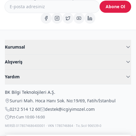
Abone Ol
Kurumsal
Hakkımızda
Alışveriş
Blog
Kadın İç Giyim
İç Giyim Rehberi
Yardım
Erkek İç Giyim
İletişim
Sıkça Sorulan Sorular
Fantazi İç Giyim
BK Bilgi Teknolojileri A.Ş.
İade Politikası
Çocuk İç Giyim
Sururi Mah. Hoca Hanı Sok. No:19/69
,
Fatih
/
İstanbul
Kargo Politikası
Outlet Fırsatları
0212 514 12 60
destek@icgiyimozel.com
Gizli Paketleme
Pzt-Cum 10:00-16:00
MERSİS 0178074686400001 · VKN 1780746864 · Tic.Sicil 906539-0