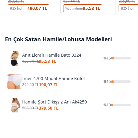
253,42 TL
127,44 TL
255,08 TL
190,07 TL
95,58 TL
%
25
İndirim
%
25
İndirim
%
25
İndiri
En Çok Satan
Hamile/Lohusa
Modelleri
Anıt Licralı Hamile Bato 3324
%
15
95,58 TL
138,74 TL
İmer 4700 Modal Hamile Külot
%
15
190,07 TL
299,50 TL
Hamile Şort Dikişsiz Anı Ak4250
%
10
379,50 TL
598,00 TL