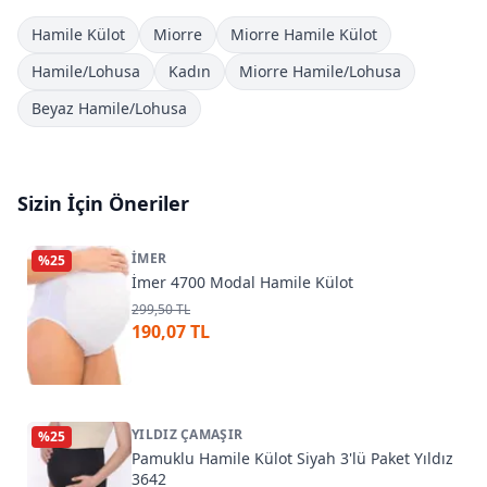
Hamile Külot
Miorre
Miorre Hamile Külot
Hamile/Lohusa
Kadın
Miorre Hamile/Lohusa
Beyaz Hamile/Lohusa
Sizin İçin Öneriler
İMER
%
25
İmer 4700 Modal Hamile Külot
299,50 TL
190,07 TL
YILDIZ ÇAMAŞIR
%
25
Pamuklu Hamile Külot Siyah 3'lü Paket Yıldız
3642