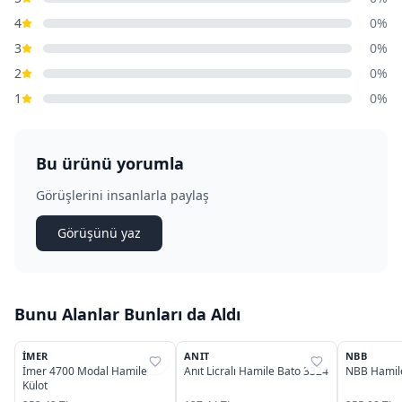
4
0%
3
0%
2
0%
1
0%
Bu ürünü yorumla
Görüşlerini insanlarla paylaş
Görüşünü yaz
Bunu Alanlar Bunları da Aldı
2
3
OUTLET
İMER
ANIT
NBB
%
37
%
31
%
45
İmer 4700 Modal Hamile
Anıt Licralı Hamile Bato 3324
NBB Hamile
Külot