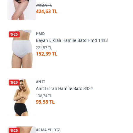
709,50 TL
424,63 TL
HMD
%
25
Bayan Likralı Hamile Bato Hmd 1413
221,97 TL
152,39 TL
ANIT
%
25
Anıt Licralı Hamile Bato 3324
138,74 TL
95,58 TL
ARMA YILDIZ
%
25