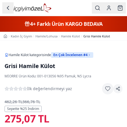
Ana içeriğe geç
İç Giyim
4+
Farklı Ürün
KARGO BEDAVA
Kategorileri
Kadın İç Giyim
Hamile/Lohusa
Hamile Külot
Grisi Hamile Külot
Ana Sayfa
Kadın
Erkek
Hamile Külot
kategorisinde
En Çok İncelenen #4
Grisi Hamile Külot
Çocuk
MIORRE
·
Ürün Kodu:
001-013056
·
%95 Pamuk, %5 Lycra
Fantazi
İlk değerlendirmeyi yaz
Büyük
Beden
462,26 TL
366,76 TL
Sepette %
25
İndirim
275,07 TL
Markalar
Plaj & Mayo