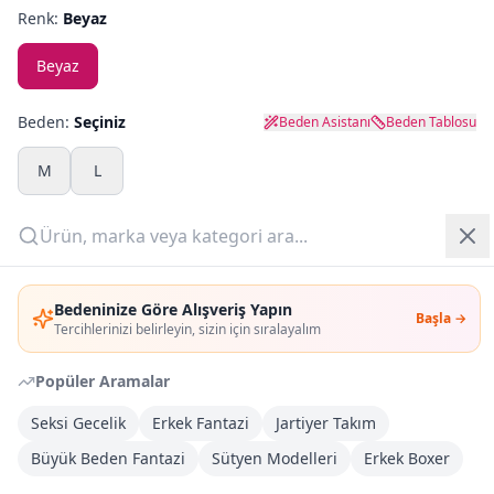
Renk:
Beyaz
Yazlık Pijama
Beyaz
Kampanyalar
Beden:
Seçiniz
Beden Asistanı
Beden Tablosu
Yeni Gelenler
M
L
OUTLET
Adet:
Giriş Yap
Sepete Ekle
Bedeninize Göre Alışveriş Yapın
Başla →
Üye Ol
Tercihlerinizi belirleyin, sizin için sıralayalım
Şimdi Al
Popüler Aramalar
Seksi Gecelik
Erkek Fantazi
Jartiyer Takım
Kargoya Teslim
DHL
Bayram tatili sonrasında kargolanacaktır
Büyük Beden Fantazi
Sütyen Modelleri
Erkek Boxer