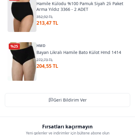
Hamile Külodu %100 Pamuk Siyah 2li Paket
Arma Yıldız 3366 - 2 ADET
352,92 TL
213,47 TL
HMD
%
25
Bayan Likralı Hamile Bato Külot Hmd 1414
272,73 TL
204,55 TL
Geri Bildirim Ver
Fırsatları kaçırmayın
Yeni gelenler ve indirimler için bültene abone olun