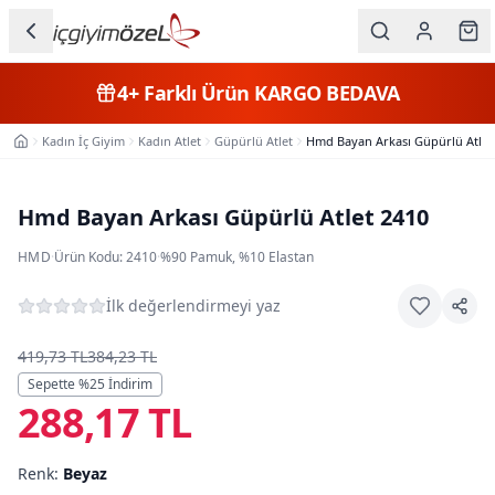
Ana içeriğe geç
İç Giyim
4+
Farklı Ürün
KARGO BEDAVA
Kategorileri
Kadın İç Giyim
Kadın Atlet
Güpürlü Atlet
Hmd Bayan Arkası Güpürlü Atlet
Ana Sayfa
Kadın
Erkek
Hmd Bayan Arkası Güpürlü Atlet 2410
Çocuk
HMD
·
Ürün Kodu:
2410
·
%90 Pamuk, %10 Elastan
Fantazi
İlk değerlendirmeyi yaz
Büyük
419,73 TL
384,23 TL
Beden
Sepette %
25
İndirim
288,17 TL
Markalar
Renk:
Beyaz
Plaj & Mayo