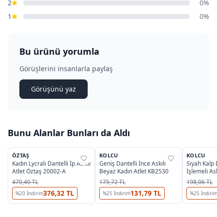
2
0%
1
0%
Bu ürünü yorumla
Görüşlerini insanlarla paylaş
Görüşünü yaz
Bunu Alanlar Bunları da Aldı
3
ÖZTAŞ
KOLCU
KOLCU
%
25
%
33
%
33
Kadın Lycralı Dantelli İp Askılı
Geniş Dantelli İnce Askılı
Siyah Kalp
Atlet Öztaş 20002-A
Beyaz Kadın Atlet KB2530
İşlemeli Ask
KB2571
470,40 TL
175,72 TL
198,06 TL
376,32 TL
131,79 TL
%
20
İndirim
%
25
İndirim
%
25
İndiri