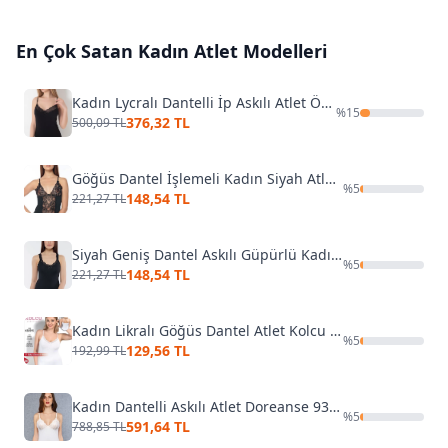
En Çok Satan
Kadın Atlet
Modelleri
Kadın Lycralı Dantelli İp Askılı Atlet Öztaş 20002-A
%
15
376,32 TL
500,09 TL
Göğüs Dantel İşlemeli Kadın Siyah Atlet KB2581
%
5
148,54 TL
221,27 TL
Siyah Geniş Dantel Askılı Güpürlü Kadın Atlet Kolcu KB2591
%
5
148,54 TL
221,27 TL
Kadın Likralı Göğüs Dantel Atlet Kolcu 2596
%
5
129,56 TL
192,99 TL
Kadın Dantelli Askılı Atlet Doreanse 9382
%
5
591,64 TL
788,85 TL