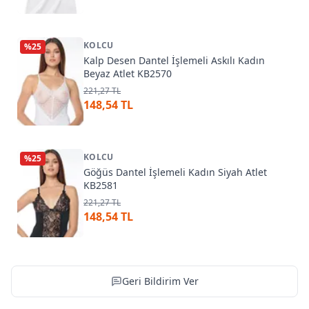
KOLCU
%
25
Kalp Desen Dantel İşlemeli Askılı Kadın
Beyaz Atlet KB2570
221,27 TL
148,54 TL
KOLCU
%
25
Göğüs Dantel İşlemeli Kadın Siyah Atlet
KB2581
221,27 TL
148,54 TL
Geri Bildirim Ver