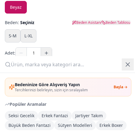
Beyaz
Yazlık Pijama
Beden:
Seçiniz
Beden Asistanı
Beden Tablosu
Kampanyalar
S-M
L-XL
Yeni Gelenler
Adet:
OUTLET
Sepete Ekle
Giriş Yap
Bedeninize Göre Alışveriş Yapın
Şimdi Al
Başla →
Üye Ol
Tercihlerinizi belirleyin, sizin için sıralayalım
Popüler Aramalar
Kargoya Teslim
Şehir seçin
DHL
Bugün kargoda
(
11 saat 57 dk
)
Seksi Gecelik
Erkek Fantazi
Jartiyer Takım
Büyük Beden Fantazi
Sütyen Modelleri
Erkek Boxer
Kargo Bedava
3.000
TL veya
4
farklı ürün