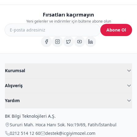
Fırsatları kaçırmayın
Yeni gelenler ve indirimler için bültene abone olun
Abone Ol
Kurumsal
Hakkımızda
Alışveriş
Blog
Kadın İç Giyim
İç Giyim Rehberi
Yardım
Erkek İç Giyim
İletişim
Sıkça Sorulan Sorular
Fantazi İç Giyim
BK Bilgi Teknolojileri A.Ş.
İade Politikası
Çocuk İç Giyim
Sururi Mah. Hoca Hanı Sok. No:19/69
,
Fatih
/
İstanbul
Kargo Politikası
Outlet Fırsatları
0212 514 12 60
destek@icgiyimozel.com