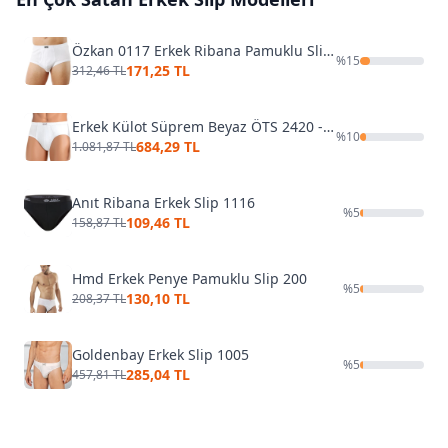
Özkan 0117 Erkek Ribana Pamuklu Slip Torbalı Külot
%
15
171,25 TL
312,46 TL
Erkek Külot Süprem Beyaz ÖTS 2420 - 6 ADET
%
10
684,29 TL
1.081,87 TL
Anıt Ribana Erkek Slip 1116
%
5
109,46 TL
158,87 TL
Hmd Erkek Penye Pamuklu Slip 200
%
5
130,10 TL
208,37 TL
Goldenbay Erkek Slip 1005
%
5
285,04 TL
457,81 TL