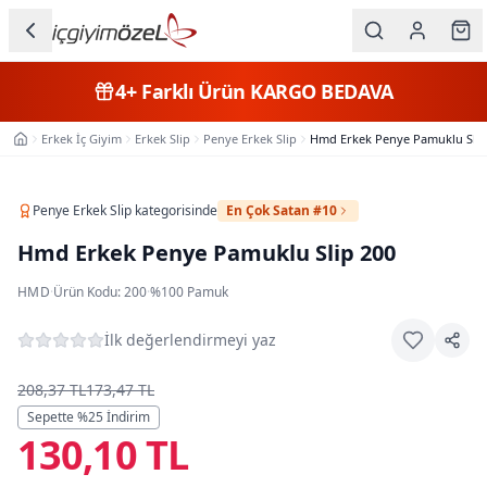
Ana içeriğe geç
İç Giyim
4+
Farklı Ürün
KARGO BEDAVA
Kategorileri
Erkek İç Giyim
Erkek Slip
Penye Erkek Slip
Hmd Erkek Penye Pamuklu Slip
Ana Sayfa
Kadın
Erkek
Penye Erkek Slip
kategorisinde
En Çok Satan #10
Hmd Erkek Penye Pamuklu Slip 200
Çocuk
HMD
·
Ürün Kodu:
200
·
%100 Pamuk
Fantazi
İlk değerlendirmeyi yaz
Büyük
Beden
208,37 TL
173,47 TL
Sepette %
25
İndirim
130,10 TL
Markalar
Plaj & Mayo