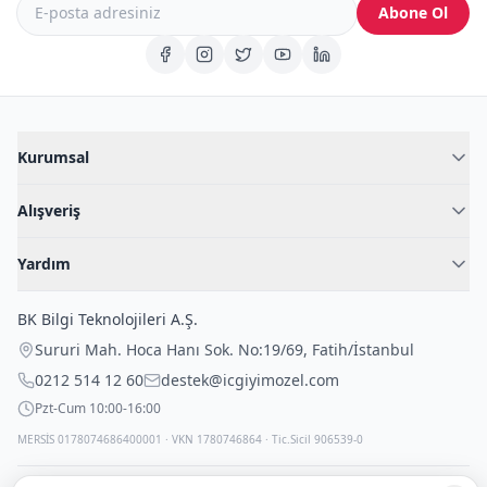
Abone Ol
Kurumsal
Hakkımızda
Alışveriş
Blog
Kadın İç Giyim
İç Giyim Rehberi
Yardım
Erkek İç Giyim
İletişim
Sıkça Sorulan Sorular
Fantazi İç Giyim
BK Bilgi Teknolojileri A.Ş.
İade Politikası
Çocuk İç Giyim
Sururi Mah. Hoca Hanı Sok. No:19/69
,
Fatih
/
İstanbul
Kargo Politikası
Outlet Fırsatları
0212 514 12 60
destek@icgiyimozel.com
Gizli Paketleme
Pzt-Cum 10:00-16:00
MERSİS 0178074686400001 · VKN 1780746864 · Tic.Sicil 906539-0