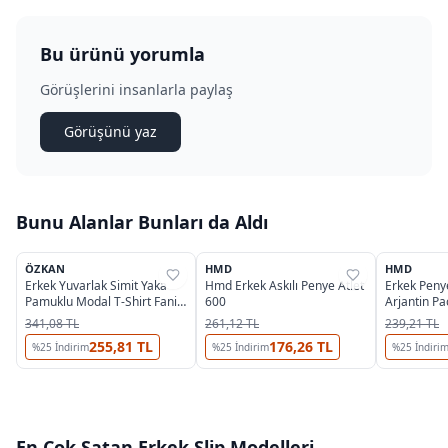
Bu ürünü yorumla
Görüşlerini insanlarla paylaş
Görüşünü yaz
Bunu Alanlar Bunları da Aldı
2
OUTLET
ÖZKAN
HMD
HMD
%
45
%
44
%
38
Erkek Yuvarlak Simit Yaka
Hmd Erkek Askılı Penye Atlet
Erkek Pen
Pamuklu Modal T-Shirt Fanila
600
Arjantin Pa
Özkan 11144
Boxer HMD
341,08 TL
261,12 TL
239,21 TL
255,81 TL
176,26 TL
%
25
İndirim
%
25
İndirim
%
25
İndiri
En Çok Satan
Erkek Slip
Modelleri