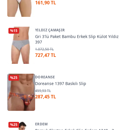
161,90 TL
YILDIZ ÇAMAŞIR
%
15
Gri 3'lü Paket Bambu Erkek Slip Külot Yıldız
397
1.072,50 TL
727,47 TL
DOREANSE
%
25
Doreanse 1397 Baskılı Slip
459,93 TL
287,45 TL
ERDEM
%
25