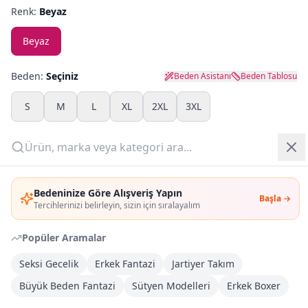
Renk:
Beyaz
Yazlık Pijama
Beyaz
Kampanyalar
Beden:
Seçiniz
Beden Asistanı
Beden Tablosu
Yeni Gelenler
S
M
L
XL
2XL
3XL
OUTLET
Adet:
Giriş Yap
Sepete Ekle
Bedeninize Göre Alışveriş Yapın
Başla →
Üye Ol
Tercihlerinizi belirleyin, sizin için sıralayalım
Şimdi Al
Popüler Aramalar
Seksi Gecelik
Erkek Fantazi
Jartiyer Takım
Kargoya Teslim
Şehir seçin
DHL
Bugün kargoda
(
6 saat 45 dk
)
Büyük Beden Fantazi
Sütyen Modelleri
Erkek Boxer