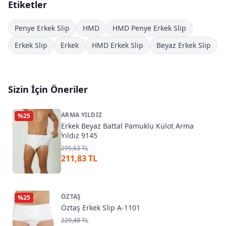
Etiketler
Penye Erkek Slip
HMD
HMD Penye Erkek Slip
Erkek Slip
Erkek
HMD Erkek Slip
Beyaz Erkek Slip
Sizin İçin Öneriler
ARMA YILDIZ
%
25
Erkek Beyaz Battal Pamuklu Külot Arma
Yıldız 9145
295,63 TL
211,83 TL
ÖZTAŞ
%
25
Öztaş Erkek Slip A-1101
229,48 TL