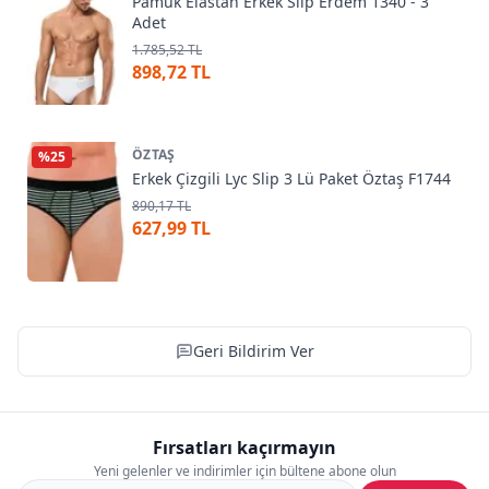
Pamuk Elastan Erkek Slip Erdem 1340 - 3
Adet
1.785,52 TL
898,72 TL
ÖZTAŞ
%
25
Erkek Çizgili Lyc Slip 3 Lü Paket Öztaş F1744
890,17 TL
627,99 TL
Geri Bildirim Ver
Fırsatları kaçırmayın
Yeni gelenler ve indirimler için bültene abone olun