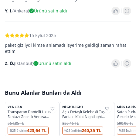
Y. I.
(
Ankara
)
Ürünü satın aldı
15 Eylül 2025
paket gizliydi kimse anlamadı işyerime geldiği zaman rahat
ettim
Z. Ö.
(
İstanbul
)
Ürünü satın aldı
Bunu Alanlar Bunları da Aldı
5
VENLISA
NIGHTLIGHT
MISS LARIS
%
33
%
38
%
34
Transparan Dantelli Uzun
Açık Detaylı Kelebekli Taşlı
Saten Pudr
Fantazi Gecelik Venlisa
Fantazi Külot NightLight
Gecelik Mis
V2500
9174-2
564,85 TL
320,46 TL
590,96 TL
423,64 TL
240,35 TL
%
25
İndirim
%
25
İndirim
%
25
İndiri