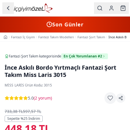
Ana içeriğe geç
İç Giyim
Son Günler
Kategorileri
Fantazi İç Giyim
Fantezi Takım Modelleri
Fantazi Şort Takım
İnce Askılı Bo
Ana Sayfa
Kadın
Erkek
Fantazi Şort Takım
kategorisinde
En Çok Yorumlanan #2
İnce Askılı Bordo Yırtmaçlı Fantazi Şort
Çocuk
Takım Miss Laris 3015
Fantazi
MISS LARIS
·
Ürün Kodu:
3015
Büyük
5.0
(
2 yorum
)
Beden
733,38 TL
597,57 TL
Markalar
Sepette %
25
İndirim
448,18 TL
Plaj & Mayo