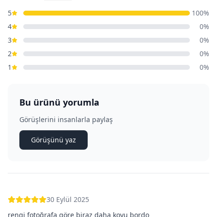
5
100
%
4
0
%
3
0
%
2
0
%
1
0
%
Bu ürünü yorumla
Görüşlerini insanlarla paylaş
Görüşünü yaz
30 Eylül 2025
rengi fotoğrafa göre biraz daha koyu bordo