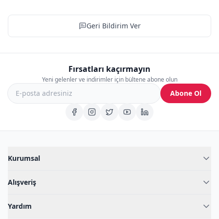
Geri Bildirim Ver
Fırsatları kaçırmayın
Yeni gelenler ve indirimler için bültene abone olun
Abone Ol
Kurumsal
Hakkımızda
Alışveriş
Blog
Kadın İç Giyim
İç Giyim Rehberi
Yardım
Erkek İç Giyim
İletişim