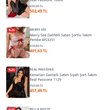
699,00 TL
502,49 TL
MERRY SEE
%
25
Merry See Dantelli Saten Şortlu Takım
Pembe MS3251
618,80 TL
401,63 TL
REAL PASSIONE
%
25
Kenarları Dantelli Saten Siyah Şort Takım
Real Passione 1129
750,00 TL
457,49 TL
BELLA NOTTE
%
25