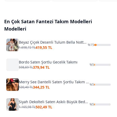
En Çok Satan
Fantezi Takım Modelleri
Modelleri
Beyaz Çiçek Desenli Tulum Bella Notte15099
%
15
419,55 TL
1.698,72 TL
Bordo Saten Şortlu Gecelik Takımı
%
5
379,94 TL
598,69 TL
Merry See Dantelli Saten Şortlu Takım Kırmızı
%
5
344,25 TL
530,40 TL
Siyah Dekolteli Saten Askılı Büyük Beden Şort Takım Real Passione 10002
%
5
502,49 TL
1.165,98 TL