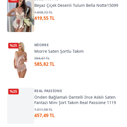
Beyaz Çiçek Desenli Tulum Bella Notte15099
1.698,72 TL
419,55 TL
MIORRE
%
25
Miorre Saten Şortlu Takım
984,47 TL
585,82 TL
REAL PASSIONE
%
25
Önden Bağlamalı Dantelli İnce Askılı Saten
Fantazi Mini Şort Takım Real Passione 1119
1.011,98 TL
457,49 TL