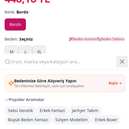
Renk:
Bordo
Yazlık Pijama
Bordo
Kampanyalar
Yeni Gelenler
Beden:
Seçiniz
Beden Asistanı
Beden Tablosu
OUTLET
M
L
XL
Adet:
Giriş Yap
Bedeninize Göre Alışveriş Yapın
Başla →
Üye Ol
Sepete Ekle
Tercihlerinizi belirleyin, sizin için sıralayalım
Popüler Aramalar
Şimdi Al
Seksi Gecelik
Erkek Fantazi
Jartiyer Takım
Büyük Beden Fantazi
Kargoya Teslim
Sütyen Modelleri
Erkek Boxer
Şehir seçin
DHL
İlk iş günü kargoda