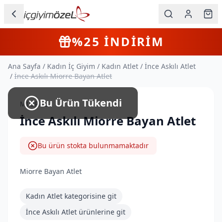
Ana içeriğe geç
İç Giyim
4+
Farklı Ürün
KARGO BEDAVA
Kategorileri
Ana Sayfa
/
Kadın İç Giyim
/
Kadın Atlet
/
İnce Askılı Atlet
Kadın
/
İnce Askılı Miorre Bayan Atlet
Erkek
Bu Ürün Tükendi
MIORRE
Çocuk
İnce Askılı Miorre Bayan Atlet
Fantazi
Bu ürün stokta bulunmamaktadır
Büyük
Beden
Miorre Bayan Atlet
Kadın Atlet
kategorisine git
Markalar
İnce Askılı Atlet
ürünlerine git
Plaj & Mayo