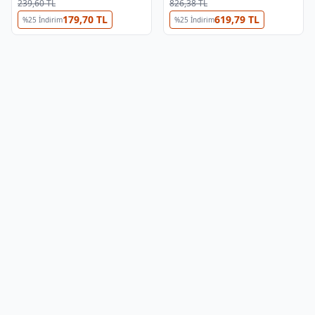
239,60 TL
826,38 TL
179,70 TL
619,79 TL
%
25
İndirim
%
25
İndirim