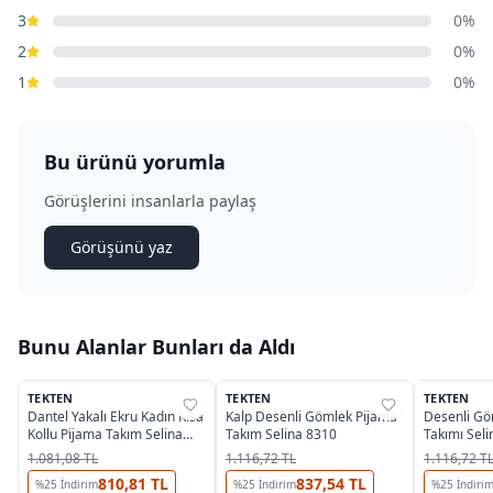
3
0%
2
0%
1
0%
Bu ürünü yorumla
Görüşlerini insanlarla paylaş
Görüşünü yaz
Bunu Alanlar Bunları da Aldı
TEKTEN
TEKTEN
TEKTEN
%
38
%
38
%
38
Dantel Yakalı Ekru Kadın Kısa
Kalp Desenli Gömlek Pijama
Desenli Gö
Kollu Pijama Takım Selina
Takım Selina 8310
Takımı Sel
8470
1.081,08 TL
1.116,72 TL
1.116,72 T
810,81 TL
837,54 TL
%
25
İndirim
%
25
İndirim
%
25
İndiri