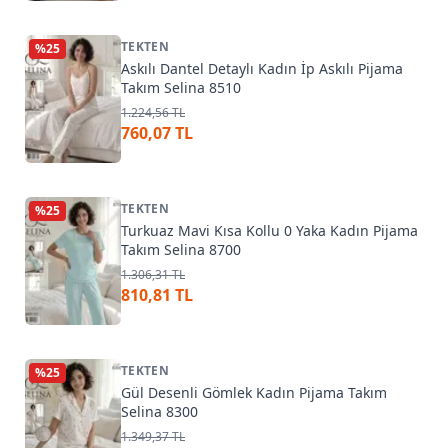
TEKTEN
%
25
Askılı Dantel Detaylı Kadın İp Askılı Pijama
Takım Selina 8510
1.224,56 TL
760,07 TL
TEKTEN
%
25
Turkuaz Mavi Kısa Kollu 0 Yaka Kadın Pijama
Takım Selina 8700
1.306,31 TL
810,81 TL
TEKTEN
%
25
Gül Desenli Gömlek Kadın Pijama Takım
Selina 8300
1.349,37 TL