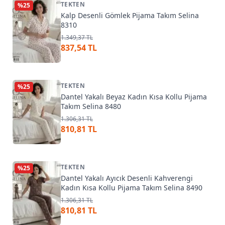
TEKTEN
%
25
Kalp Desenli Gömlek Pijama Takım Selina
8310
1.349,37 TL
837,54 TL
TEKTEN
%
25
Dantel Yakalı Beyaz Kadın Kısa Kollu Pijama
Takım Selina 8480
1.306,31 TL
810,81 TL
TEKTEN
%
25
Dantel Yakalı Ayıcık Desenli Kahverengi
Kadın Kısa Kollu Pijama Takım Selina 8490
1.306,31 TL
810,81 TL