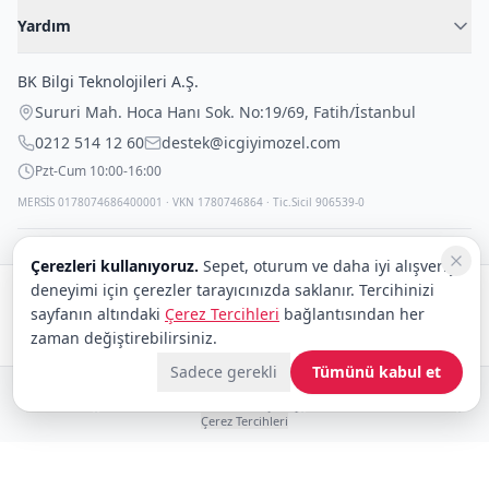
Kadın İç Giyim
İç Giyim Rehberi
Yardım
Erkek İç Giyim
İletişim
Sıkça Sorulan Sorular
Fantazi İç Giyim
BK Bilgi Teknolojileri A.Ş.
İade Politikası
Çocuk İç Giyim
Sururi Mah. Hoca Hanı Sok. No:19/69
,
Fatih
/
İstanbul
Kargo Politikası
Outlet Fırsatları
0212 514 12 60
destek@icgiyimozel.com
Gizli Paketleme
Pzt-Cum 10:00-16:00
MERSİS 0178074686400001 · VKN 1780746864 · Tic.Sicil 906539-0
Çerezleri kullanıyoruz.
Sepet, oturum ve daha iyi alışveriş
deneyimi için çerezler tarayıcınızda saklanır. Tercihinizi
Güvenli alışveriş:
sayfanın altındaki
Çerez Tercihleri
bağlantısından her
Kargo:
DHL
eCommerce
zaman değiştirebilirsiniz.
Sadece gerekli
Tümünü kabul et
© 2008–2026 BK Bilgi Teknolojileri ve Ticaret A.Ş.
Telif Hakları
|
Tüketici Hakları ve Güvenli Alışveriş
|
Gizlilik İlkeleri ve Politikası
|
Çerez Tercihleri