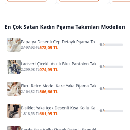
En Çok Satan
Kadın Pijama Takımları
Modelleri
Papatya Desenli Cep Detaylı Pijama Takımı Bella Notte 7019
%
5
578,09 TL
2.197,92 TL
Lacivert Çiçekli Askılı Bluz Pantolon Takım Pink Night 1402
%
5
974,99 TL
2.299,98 TL
Ekru Retro Model Kare Yaka Pijama Takımı Bella Notte 7309
%
5
566,66 TL
2.164,32 TL
Bisiklet Yaka içek Desenli Kısa Kollu Kadın Pijama Takımı Lady 12597
%
5
681,95 TL
1.818,53 TL
Bordo Kısa Kollu Fiyonk Detaylı Pamuklu Pijama Takımı Bella Notte 7349