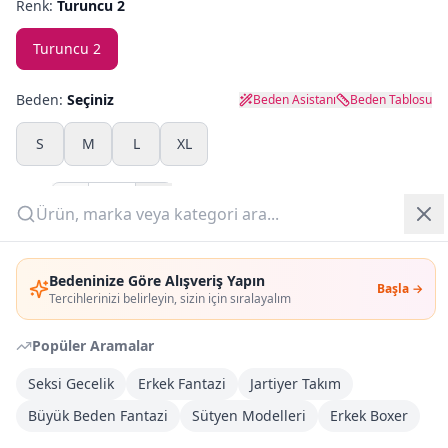
Renk:
Turuncu 2
Yazlık Pijama
Turuncu 2
Kampanyalar
Beden:
Seçiniz
Beden Asistanı
Beden Tablosu
Yeni Gelenler
S
M
L
XL
OUTLET
Adet:
Giriş Yap
Sepete Ekle
Bedeninize Göre Alışveriş Yapın
Başla →
Üye Ol
Tercihlerinizi belirleyin, sizin için sıralayalım
Şimdi Al
Popüler Aramalar
Kargoya Teslim
Şehir seçin
DHL
Seksi Gecelik
Erkek Fantazi
Jartiyer Takım
Yarın kargoda
Büyük Beden Fantazi
Sütyen Modelleri
Erkek Boxer