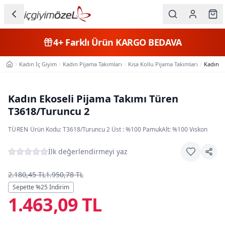
Ana içeriğe geç
İç Giyim
4+
Farklı Ürün
KARGO BEDAVA
Kategorileri
Kadın İç Giyim
Kadın Pijama Takımları
Kısa Kollu Pijama Takımları
Kadın E
Ana Sayfa
Kadın
Erkek
Kadın Ekoseli Pijama Takımı Türen
T3618/Turuncu 2
Çocuk
TÜREN
·
Ürün Kodu:
T3618/Turuncu 2
·
Üst : %100 PamukAlt: %100 Viskon
Fantazi
İlk değerlendirmeyi yaz
Büyük
Beden
2.180,45 TL
1.950,78 TL
Sepette %
25
İndirim
1.463,09 TL
Markalar
Plaj & Mayo