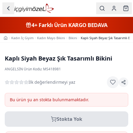
Ana içeriğe geç
İç Giyim
4+
Farklı Ürün
KARGO BEDAVA
Kategorileri
Kadın İç Giyim
Kadın Mayo Bikini
Bikini
Kaplı Siyah Beyaz Şık Tasarımlı Bik
Ana Sayfa
Kadın
Erkek
Kaplı Siyah Beyaz Şık Tasarımlı Bikini
Çocuk
ANGELSIN
·
Ürün Kodu:
MS418981
Fantazi
İlk değerlendirmeyi yaz
Büyük
Bu ürün şu an stokta bulunmamaktadır.
Beden
Stokta Yok
Markalar
Plaj & Mayo