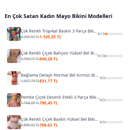
En Çok Satan
Kadın Mayo Bikini
Modelleri
Çok Renkli Tropikal Baskılı 3 Parça Bikini Takımı Bella Notte M-9007
%
15
1.105,35 TL
3.205,92 TL
Çok Renkli Çiçek Bahçesi Yüksel Bel Bikini Takım Bella Notte M-9027
%
10
849,26 TL
2.994,72 TL
Bağlama Detaylı Normal Bel Kırmızı Bikini Takım DoReMi 002-001000
%
5
831,77 TL
1.397,79 TL
Pembe Çiçek Desenli Etekli 3 Parça Bikini Takımı Bella Notte M-9005
%
5
790,45 TL
1.184,28 TL
Çok Renkli Çiçek Baskılı Yüksel Bel Bikini Takım Bella Notte M-9015
%
5
798,62 TL
2.845,92 TL