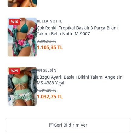
BELLA NOTTE
%
10
Çok Renkli Tropikal Baskılı 3 Parça Bikini
Takımı Bella Notte M-9007
3.205,92 TL
1.105,35 TL
ANGELSIN
%
25
Büzgü Ayarlı Baskılı Bikini Takımı Angelsin
MS 4388 Yeşil
1.591,20 TL
1.032,75 TL
Geri Bildirim Ver