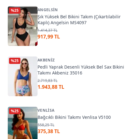
ANGELSIN
%
25
Şık Yüksek Bel Bikini Takım (Çıkartılabilir
Kaplı) Angelsin MS4097
1.414,37 TL
917,99 TL
AKBENIZ
%
25
Pedli Yaprak Desenli Yüksek Bel Sax Bikini
Takımı Akbeniz 35016
2.719,83 TL
1.943,88 TL
VENLISA
%
25
Bağcıklı Bikini Takımı Venlisa V5100
558,25 TL
375,38 TL