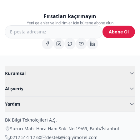
Fırsatları kaçırmayın
Yeni gelenler ve indirimler için bültene abone olun
Abone Ol
Kurumsal
Hakkımızda
Alışveriş
Blog
Kadın İç Giyim
İç Giyim Rehberi
Yardım
Erkek İç Giyim
İletişim
Sıkça Sorulan Sorular
Fantazi İç Giyim
BK Bilgi Teknolojileri A.Ş.
İade Politikası
Çocuk İç Giyim
Sururi Mah. Hoca Hanı Sok. No:19/69
,
Fatih
/
İstanbul
Kargo Politikası
Outlet Fırsatları
0212 514 12 60
destek@icgiyimozel.com