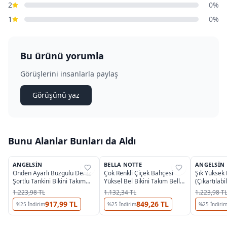
2
0%
1
0%
Bu ürünü yorumla
Görüşlerini insanlarla paylaş
Görüşünü yaz
Bunu Alanlar Bunları da Aldı
ANGELSIN
BELLA NOTTE
ANGELSIN
%
35
%
72
%
35
Önden Ayarlı Büzgülü Deniz
Çok Renkli Çiçek Bahçesi
Şık Yüksek 
Şortlu Tankini Bikini Takım
Yüksel Bel Bikini Takım Bella
(Çıkartılabi
Siyah Angelsin MS4332
Notte M-9027
MS4097
1.223,98 TL
1.132,34 TL
1.223,98 T
917,99 TL
849,26 TL
%
25
İndirim
%
25
İndirim
%
25
İndiri