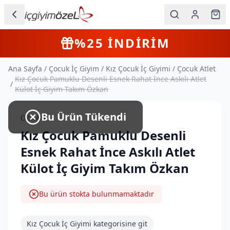
Ana içeriğe geç
İç Giyim
%25
İNDİRİM
Kategorileri
Ana Sayfa
/
Çocuk İç Giyim
/
Kız Çocuk İç Giyimi
/
Çocuk Atlet
Kadın
Kız Çocuk Pamuklu Desenli Esnek Rahat İnce Askılı Atlet
/
Külot İç Giyim Takım Özkan
Erkek
Bu Ürün Tükendi
ÖZKAN
Çocuk
Kız Çocuk Pamuklu Desenli
Fantazi
Esnek Rahat İnce Askılı Atlet
Külot İç Giyim Takım Özkan
Büyük
Beden
Bu ürün stokta bulunmamaktadır
Markalar
Kız Çocuk İç Giyimi
kategorisine git
Plaj & Mayo