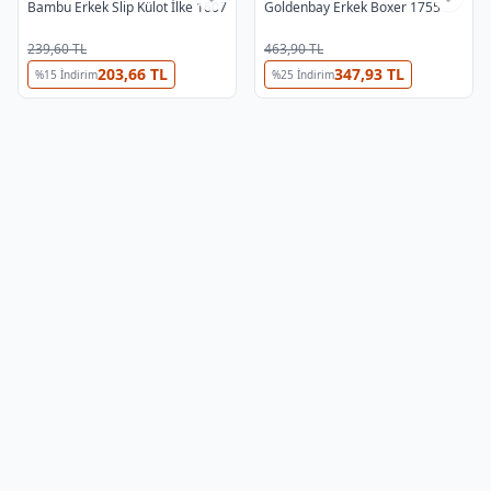
Bambu Erkek Slip Külot İlke 1607
Goldenbay Erkek Boxer 1755
⭐
Yıldız Fırsat
239,60 TL
463,90 TL
203,66 TL
347,93 TL
%
15
İndirim
%
25
İndirim