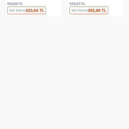
15040
564,85 TL
523,47 TL
423,64 TL
392,60 TL
%
25
İndirim
%
25
İndirim