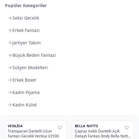
XSES
XSES
%
25
%
25
Popüler Kategoriler
Ekru 6Lı Dantelli Saten Gecelik
Kısa Kollu Yakası Fırfırlı Düğmeli
Takımı Gelin Seti XSES 1001
Hamile Lohusa Gecelik XSES
2555
Seksi Gecelik
4.930,12 TL
1.651,74 TL
3.697,59 TL
1.238,81 TL
%
25
İndirim
%
25
İndirim
Erkek Fantazi
4
Jartiyer Takım
YILDIZ ÇAMAŞIR
DONO
%
37
%
27
Pamuklu Kadın Kısa Tayt Siyah
Dono Lycra Uzun Boxer 1150
⭐
Yıldız Fırsat
Yıldız 3610
Büyük Beden Fantazi
311,85 TL
376,95 TL
Sütyen Modelleri
233,89 TL
320,41 TL
%
25
İndirim
%
15
İndirim
3
4
Erkek Boxer
ANI
İLKE
%
37
%
41
Yüksek Bel Lazer Kesim Bato
Bambu Erkek Slip Külot İlke 1607
Kadın Pijama
Kadın Külot 1051
103,40 TL
239,60 TL
Kadın Külot
77,55 TL
179,70 TL
%
25
İndirim
%
25
İndirim
5
VENLISA
BELLA NOTTE
%
33
%
36
Transparan Dantelli Uzun
Çapraz Askılı Dantelli Açık
Fantazi Gecelik Venlisa V2500
Detaylı Fantazi Body Bella Notte