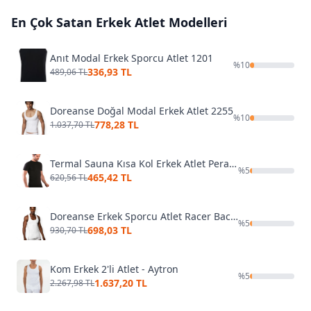
En Çok Satan
Erkek Atlet
Modelleri
Anıt Modal Erkek Sporcu Atlet 1201
%
10
336,93 TL
489,06 TL
Doreanse Doğal Modal Erkek Atlet 2255
%
10
778,28 TL
1.037,70 TL
Termal Sauna Kısa Kol Erkek Atlet Pera Fitol 9053
%
5
465,42 TL
620,56 TL
Doreanse Erkek Sporcu Atlet Racer Back Vest 2230
%
5
698,03 TL
930,70 TL
Kom Erkek 2'li Atlet - Aytron
%
5
1.637,20 TL
2.267,98 TL