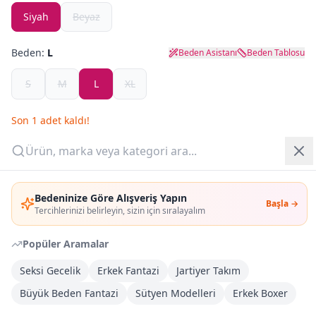
Siyah
Beyaz
Yazlık Pijama
Beden:
L
Beden Asistanı
Beden Tablosu
Kampanyalar
S
M
L
XL
Yeni Gelenler
Son
1
adet kaldı!
OUTLET
Adet:
Giriş Yap
Sepete Ekle
Bedeninize Göre Alışveriş Yapın
Başla →
Üye Ol
Tercihlerinizi belirleyin, sizin için sıralayalım
Şimdi Al
Popüler Aramalar
Seksi Gecelik
Erkek Fantazi
Jartiyer Takım
Kargoya Teslim
DHL
Büyük Beden Fantazi
Sütyen Modelleri
Erkek Boxer
Bayram tatili sonrasında kargolanacaktır