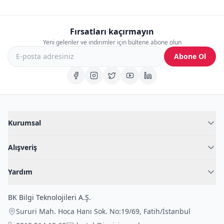
Fırsatları kaçırmayın
Yeni gelenler ve indirimler için bültene abone olun
Abone Ol
Kurumsal
Hakkımızda
Alışveriş
Blog
Kadın İç Giyim
İç Giyim Rehberi
Yardım
Erkek İç Giyim
İletişim
Sıkça Sorulan Sorular
Fantazi İç Giyim
BK Bilgi Teknolojileri A.Ş.
İade Politikası
Çocuk İç Giyim
Sururi Mah. Hoca Hanı Sok. No:19/69
,
Fatih
/
İstanbul
Kargo Politikası