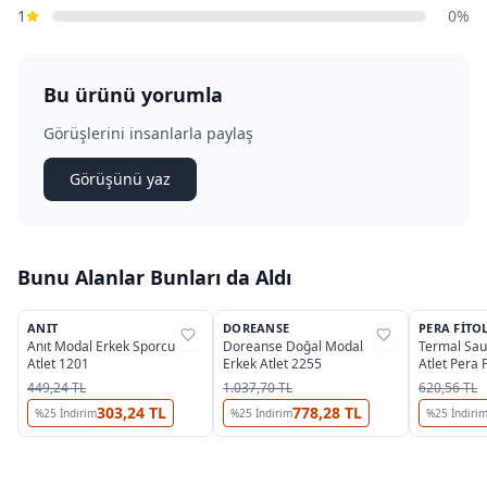
1
0%
Bu ürünü yorumla
Görüşlerini insanlarla paylaş
Görüşünü yaz
Bunu Alanlar Bunları da Aldı
2
3
OUTLET
ANIT
DOREANSE
PERA FITO
%
38
%
25
%
25
Anıt Modal Erkek Sporcu
Doreanse Doğal Modal
Termal Sau
Atlet 1201
Erkek Atlet 2255
Atlet Pera 
449,24 TL
1.037,70 TL
620,56 TL
303,24 TL
778,28 TL
%
25
İndirim
%
25
İndirim
%
25
İndiri