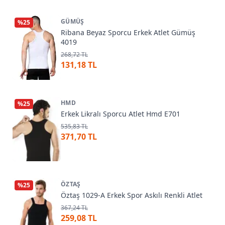
GÜMÜŞ
%
25
Ribana Beyaz Sporcu Erkek Atlet Gümüş
4019
268,72 TL
131,18 TL
HMD
%
25
Erkek Likralı Sporcu Atlet Hmd E701
535,83 TL
371,70 TL
ÖZTAŞ
%
25
Öztaş 1029-A Erkek Spor Askılı Renkli Atlet
367,24 TL
259,08 TL