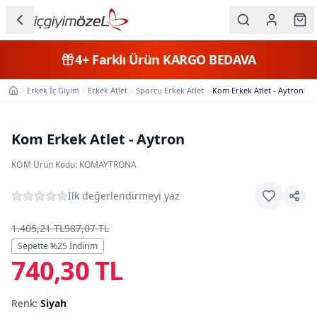
Ana içeriğe geç
İç Giyim
4+
Farklı Ürün
KARGO BEDAVA
Kategorileri
Erkek İç Giyim
Erkek Atlet
Sporcu Erkek Atlet
Kom Erkek Atlet - Aytron
Ana Sayfa
Kadın
Erkek
Kom Erkek Atlet - Aytron
Çocuk
KOM
·
Ürün Kodu:
KOMAYTRONA
Fantazi
İlk değerlendirmeyi yaz
Büyük
1.405,21 TL
987,07 TL
Beden
Sepette %
25
İndirim
740,30 TL
Markalar
Renk:
Siyah
Plaj & Mayo