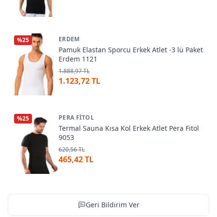
ERDEM
%
25
Pamuk Elastan Sporcu Erkek Atlet -3 lü Paket
Erdem 1121
1.888,97 TL
1.123,72 TL
PERA FITOL
%
25
Termal Sauna Kısa Kol Erkek Atlet Pera Fitol
9053
620,56 TL
465,42 TL
Geri Bildirim Ver