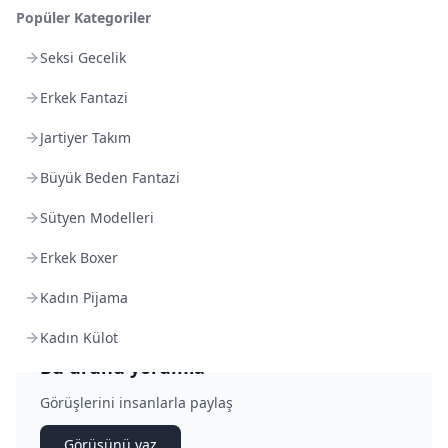
Geçerli ürünlerde 14 gün içinde ücretsiz iade.
Popüler Kategoriler
Detaylı bilgi için tıklayın
Seksi Gecelik
Erkek Fantazi
5 üzerinden
5.0
Jartiyer Takım
1 Yorum
|
Soru Sor
Büyük Beden Fantazi
5
100
%
4
0
%
Sütyen Modelleri
3
0
%
Erkek Boxer
2
0
%
1
0
%
Kadın Pijama
Kadın Külot
Bu ürünü yorumla
Görüşlerini insanlarla paylaş
Görüşünü yaz