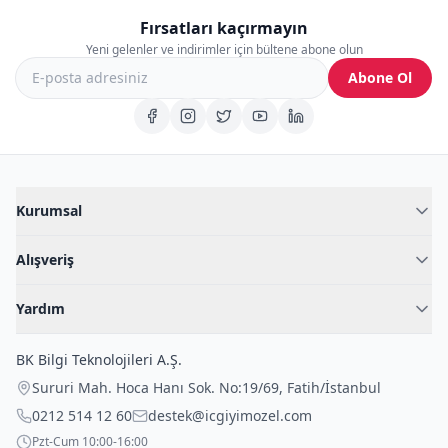
Fırsatları kaçırmayın
Yeni gelenler ve indirimler için bültene abone olun
Abone Ol
Kurumsal
Hakkımızda
Alışveriş
Blog
Kadın İç Giyim
İç Giyim Rehberi
Yardım
Erkek İç Giyim
İletişim
Sıkça Sorulan Sorular
Fantazi İç Giyim
BK Bilgi Teknolojileri A.Ş.
İade Politikası
Çocuk İç Giyim
Sururi Mah. Hoca Hanı Sok. No:19/69
,
Fatih
/
İstanbul
Kargo Politikası
Outlet Fırsatları
0212 514 12 60
destek@icgiyimozel.com
Gizli Paketleme
Pzt-Cum 10:00-16:00