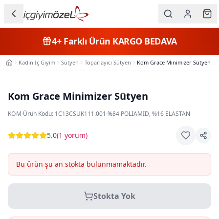
Ana içeriğe geç
İç Giyim
4+
Farklı Ürün
KARGO BEDAVA
Kategorileri
Kadın İç Giyim
Sütyen
Toparlayıcı Sütyen
Kom Grace Minimizer Sütyen
Ana Sayfa
Kadın
Erkek
Kom Grace Minimizer Sütyen
Çocuk
KOM
·
Ürün Kodu:
1C13CSUK111.001
·
%84 POLIAMID, %16 ELASTAN
Fantazi
5.0
(
1 yorum
)
Büyük
Bu ürün şu an stokta bulunmamaktadır.
Beden
Stokta Yok
Markalar
Plaj & Mayo