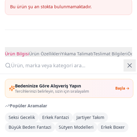
Bu ürün şu an stokta bulunmamaktadır.
Yazlık Pijama
Kampanyalar
Yeni Gelenler
Ürün Detayları
Ürün Bilgisi
OUTLET
Ürün Özellikleri
Yıkama Talimatı
Teslimat Bilgileri
Ödem
Giriş Yap
Bedeninize Göre Alışveriş Yapın
Başla →
Üye Ol
Tercihlerinizi belirleyin, sizin için sıralayalım
Göğsü küçük gösteren sütyen
Popüler Aramalar
Kumaş Bilgisi
Seksi Gecelik
Erkek Fantazi
Jartiyer Takım
%84 POLIAMID, %16 ELASTAN
Büyük Beden Fantazi
Sütyen Modelleri
Erkek Boxer