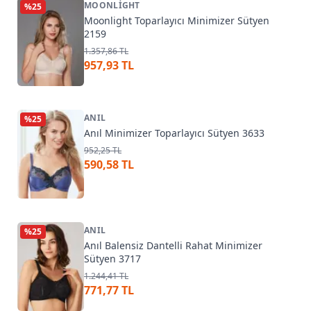
MOONLIGHT
%
25
Moonlight Toparlayıcı Minimizer Sütyen
2159
1.357,86 TL
957,93 TL
ANIL
%
25
Anıl Minimizer Toparlayıcı Sütyen 3633
952,25 TL
590,58 TL
ANIL
%
25
Anıl Balensiz Dantelli Rahat Minimizer
Sütyen 3717
1.244,41 TL
771,77 TL