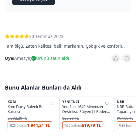
30 Temmuz 2023
Tam ölçü. Zaten kalitesi belli markanın. Çok şık ve konforlu.
Üye
(
Amasya
)
Ürünü satın aldı
Bunu Alanlar Bunları da Aldı
2
3
OUTLET
KOM
YENI İNCI
NBB
%
28
%
27
%
45
Kom Daisy Balenli Bel
Yeni İnci 1640 Minimizer
NBB Battal
Korsesi
Desteksiz Sütyen (1 Beden
Toparlayıc
Küçültür)
2.592,28 TL
826,38 TL
967,69 TL
1.944,21 TL
619,79 TL
%
25
İndirim
%
25
İndirim
%
25
İndiri