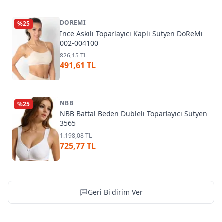
DOREMI
%
25
İnce Askılı Toparlayıcı Kaplı Sütyen DoReMi
002-004100
826,15 TL
491,61 TL
NBB
%
25
NBB Battal Beden Dubleli Toparlayıcı Sütyen
3565
1.198,08 TL
725,77 TL
Geri Bildirim Ver