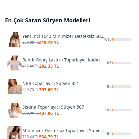
En Çok Satan
Sütyen
Modelleri
Yeni İnci 1640 Minimizer Desteksiz Sütyen (1 Beden Küçültür)
%
10
619,79 TL
850,08 TL
Bantlı Geniş Lastikli Toparlayıcı Kadın Sütyen Liza 541
%
5
282,33 TL
482,46 TL
NBB Toparlayıcı Sütyen 351
%
5
393,60 TL
649,75 TL
Sistina Toparlayıcı Sütyen 507
%
5
437,06 TL
693,00 TL
Minimizer Desteksiz Toparlayıcı Sütyen Yeni İnci 1950
%
5
534,79 TL
733,44 TL