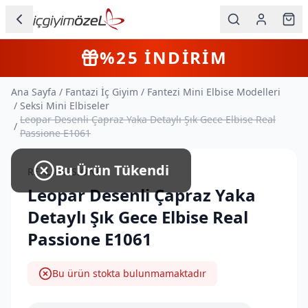
Ana içeriğe geç
İç Giyim
4+
Farklı Ürün
KARGO BEDAVA
Kategorileri
Ana Sayfa
/
Fantazi İç Giyim
/
Fantezi Mini Elbise Modelleri
Kadın
/
Seksi Mini Elbiseler
Leopar Desenli Çapraz Yaka Detaylı Şık Gece Elbise Real
/
Erkek
Passione E1061
Çocuk
Bu Ürün Tükendi
REAL PASSIONE
Fantazi
Leopar Desenli Çapraz Yaka
Detaylı Şık Gece Elbise Real
Büyük
Passione E1061
Beden
Bu ürün stokta bulunmamaktadır
Markalar
Plaj & Mayo