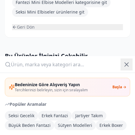
Fantezi Mini Elbise Modelleri
kategorisine git
Seksi Mini Elbiseler
ürünlerine git
Yazlık Pijama
Kampanyalar
Geri Dön
Yeni Gelenler
OUTLET
Bu Ürünler İlginizi Çekebilir
MERRY SEE
Giriş Yap
MERRY SEE
%
35
%
26
Merry See Seksi Ekose Etek
Merry 2972 See Beyaz Şık Mini
Etek
Bedeninize Göre Alışveriş Yapın
Başla →
Üye Ol
382,48 TL
229,48 TL
Tercihlerinizi belirleyin, sizin için sıralayalım
286,86 TL
195,06 TL
%
25
İndirim
%
15
İndirim
Popüler Aramalar
SHE
MERRY SEE
%
38
%
35
Seksi Gecelik
Erkek Fantazi
Jartiyer Takım
Mini Ekose Seksi Yeşil Etek SHE
Merry See Siyah Şık Mini Etek
2000
Büyük Beden Fantazi
Sütyen Modelleri
Erkek Boxer
444,89 TL
229,48 TL