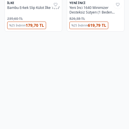
İLKE
YENI İNCI
%
41
%
27
Bambu Erkek Slip Külot İlke 1607
Yeni İnci 1640 Minimizer
Desteksiz Sütyen (1 Beden
Küçültür)
239,60 TL
826,38 TL
179,70 TL
619,79 TL
%
25
İndirim
%
25
İndirim