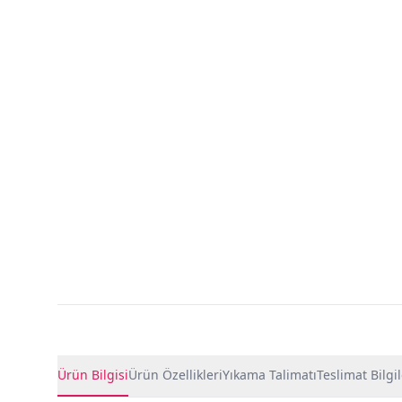
Ürün Detayları
Ürün Bilgisi
Ürün Özellikleri
Yıkama Talimatı
Teslimat Bilgil