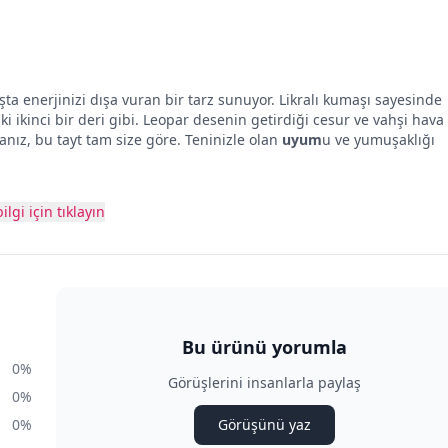
kışta enerjinizi dışa vuran bir tarz sunuyor. Likralı kumaşı sayesinde
ikinci bir deri gibi. Leopar desenin getirdiği cesur ve vahşi hava
anız, bu tayt tam size göre. Teninizle olan
uyum
u ve yumuşaklığı
ilgi için tıklayın
Bu ürünü yorumla
0%
Görüşlerini insanlarla paylaş
0%
0%
Görüşünü yaz