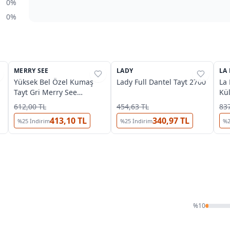
0%
0%
OUTLET
MERRY SEE
%
42
LADY
%
62
LA
%
Yüksek Bel Özel Kumaş
Lady Full Dantel Tayt 2700
La 
Tayt Gri Merry See
Kü
MS4001 Gri
612,00 TL
454,63 TL
837
413,10 TL
340,97 TL
%
25
İndirim
%
25
İndirim
%
%
10