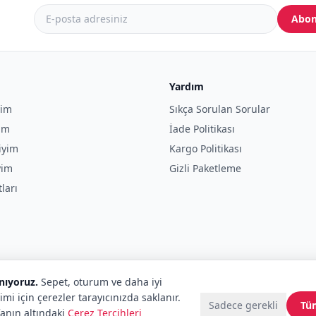
Abon
Yardım
yim
Sıkça Sorulan Sorular
yim
İade Politikası
iyim
Kargo Politikası
yim
Gizli Paketleme
tları
anıyoruz.
Sepet, oturum ve daha iyi
imi için çerezler tarayıcınızda saklanır.
Sadece gerekli
Tü
fanın altındaki
Çerez Tercihleri