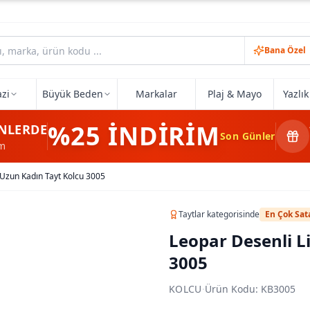
Bana Özel
zi
Büyük Beden
Markalar
Plaj & Mayo
Yazlı
%25
İNDİRİM
NLERDE
Son Günler
im
 Uzun Kadın Tayt Kolcu 3005
Taytlar
kategorisinde
En Çok Sat
Leopar Desenli L
3005
KOLCU
·
Ürün Kodu:
KB3005