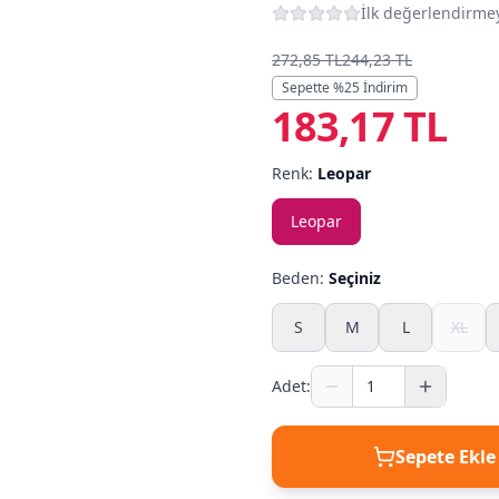
İlk değerlendirmey
272,85 TL
244,23 TL
Sepette %
25
İndirim
183,17 TL
Renk:
Leopar
Leopar
Beden:
Seçiniz
S
M
L
XL
Adet:
Sepete Ekle