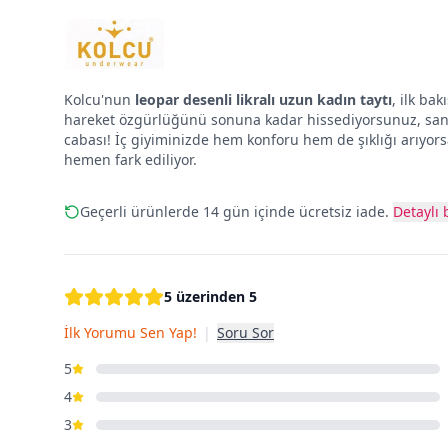
Kolcu'nun
leopar desenli likralı uzun kadın taytı
, ilk ba
hareket özgürlüğünü sonuna kadar hissediyorsunuz, sanki 
cabası! İç giyiminizde hem konforu hem de şıklığı arıyors
hemen fark ediliyor.
Geçerli ürünlerde 14 gün içinde ücretsiz iade.
Detaylı b
5 üzerinden 5
İlk Yorumu Sen Yap!
|
Soru Sor
5
4
3