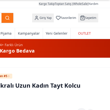
Kargo Takip
Toptan Satış (WholeSale)
Yardım
Giriş Yap
Favorilerim
Sepetim
k Pijama
Kampanyalar
Yeni Gelenler
OUTLET
4+
Farklı Ürün
Kargo Bedava
an #5
ikralı Uzun Kadın Tayt Kolcu