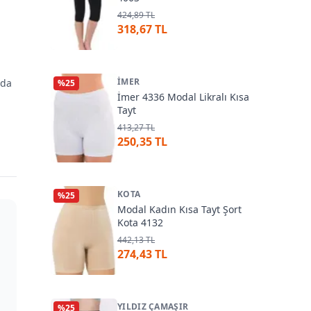
424,89 TL
318,67 TL
İMER
 da
%
25
İmer 4336 Modal Likralı Kısa
Tayt
413,27 TL
250,35 TL
KOTA
%
25
Modal Kadın Kısa Tayt Şort
Kota 4132
442,13 TL
274,43 TL
YILDIZ ÇAMAŞIR
%
25