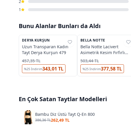
2
1
Bunu Alanlar Bunları da Aldı
2
DERYA KURŞUN
%
61
BELLA NOTTE
%
76
Uzun Transparan Kadın
Bella Notte Lacivert
Tayt Derya Kurşun 479
Asimetrik Kesim Fırfırlı
Gecelik 15620
457,35 TL
503,44 TL
343,01 TL
377,58 TL
%
25
İndirim
%
25
İndirim
En Çok Satan
Taytlar
Modelleri
Bambu Diz Üstü Tayt Q-En 800
262,49 TL
386,36 TL