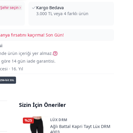
Kargo Bedava
Şehir seçin
3.000
TL veya
4
farklı ürün
nya fırsatını kaçırma!
Son Gün!
si
nde ürün içeriği yer almaz.
göre 14 gün iade garantisi.
si · 16. Yıl
256-bit SSL
Sizin İçin Öneriler
LÜX DRM
%
25
Ağlı Battal Kapri Tayt Lüx DRM
4003