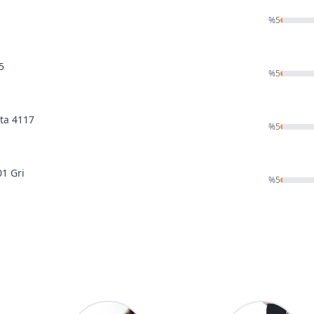
%
5
5
%
5
ota 4117
%
5
1 Gri
%
5