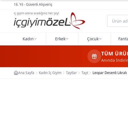
Ana içeriğe geç
16. Yıl - Güvenli Alışveriş
iç giyim adına aradığınız her şey!
Kadın
Erkek
Çocuk
Fanta
TÜM ÜRÜ
Anında İndir
Ana Sayfa
Kadın İç Giyim
Taytlar
Tayt
Leopar Desenli Likralı