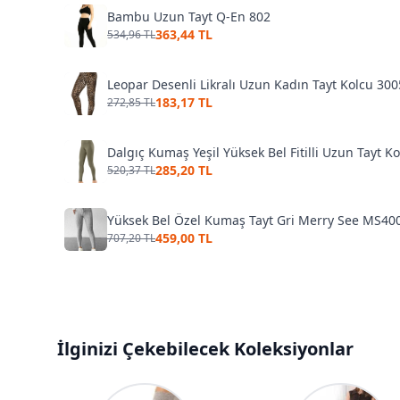
Bambu Uzun Tayt Q-En 802
363,44 TL
534,96 TL
Leopar Desenli Likralı Uzun Kadın Tayt Kolcu 300
183,17 TL
272,85 TL
Dalgıç Kumaş Yeşil Yüksek Bel Fitilli Uzun Tayt K
285,20 TL
520,37 TL
Yüksek Bel Özel Kumaş Tayt Gri Merry See MS400
459,00 TL
707,20 TL
İlginizi Çekebilecek Koleksiyonlar