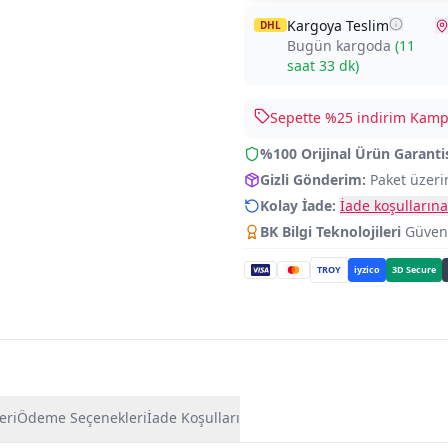
Kargoya Teslim
DHL
Bugün kargoda
(
11
saat 33 dk
)
Sepette %
25
indirim Kampa
%100 Orijinal Ürün Garanti
Gizli Gönderim:
Paket üzeri
Kolay İade:
İade koşullarına
BK Bilgi Teknolojileri
Güvence
TROY
iyzico
3D Secure
eri
Ödeme Seçenekleri
İade Koşulları