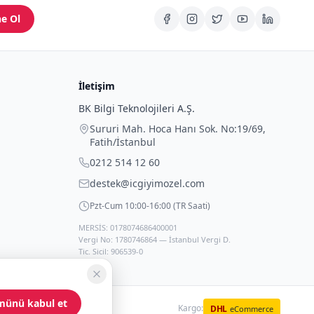
e Ol
İletişim
BK Bilgi Teknolojileri A.Ş.
Sururi Mah. Hoca Hanı Sok. No:19/69
,
Fatih
/
İstanbul
0212 514 12 60
destek@icgiyimozel.com
Pzt-Cum 10:00-16:00 (TR Saati)
MERSİS: 0178074686400001
Vergi No: 1780746864 — İstanbul Vergi D.
Tic. Sicil: 906539-0
münü kabul et
Kargo:
DHL
eCommerce