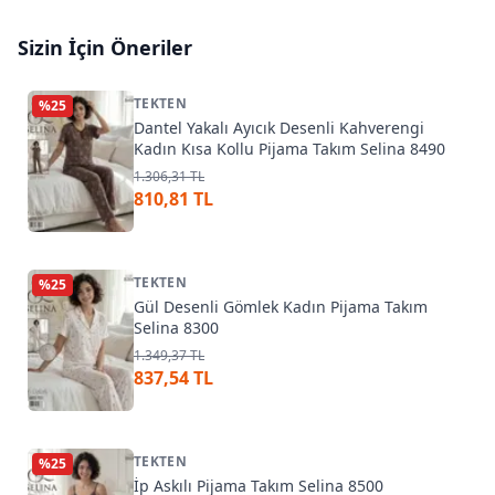
Sizin İçin Öneriler
TEKTEN
%
25
Dantel Yakalı Ayıcık Desenli Kahverengi
Kadın Kısa Kollu Pijama Takım Selina 8490
1.306,31 TL
810,81 TL
TEKTEN
%
25
Gül Desenli Gömlek Kadın Pijama Takım
Selina 8300
1.349,37 TL
837,54 TL
TEKTEN
%
25
İp Askılı Pijama Takım Selina 8500