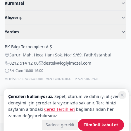
Kurumsal
Hakkımızda
Alışveriş
Blog
Kadın İç Giyim
İç Giyim Rehberi
Yardım
Erkek İç Giyim
İletişim
Sıkça Sorulan Sorular
Fantazi İç Giyim
BK Bilgi Teknolojileri A.Ş.
İade Politikası
Çocuk İç Giyim
Sururi Mah. Hoca Hanı Sok. No:19/69
,
Fatih
/
İstanbul
Kargo Politikası
Outlet Fırsatları
0212 514 12 60
destek@icgiyimozel.com
Gizli Paketleme
Pzt-Cum 10:00-16:00
MERSİS 0178074686400001 · VKN 1780746864 · Tic.Sicil 906539-0
Çerezleri kullanıyoruz.
Sepet, oturum ve daha iyi alışveriş
deneyimi için çerezler tarayıcınızda saklanır. Tercihinizi
Güvenli alışveriş:
sayfanın altındaki
Çerez Tercihleri
bağlantısından her
Kargo:
DHL
eCommerce
zaman değiştirebilirsiniz.
Sadece gerekli
Tümünü kabul et
© 2008–2026 BK Bilgi Teknolojileri ve Ticaret A.Ş.