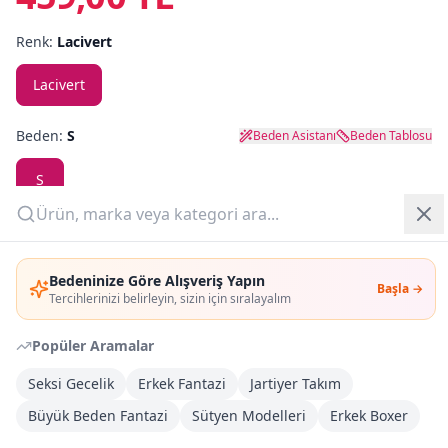
Renk:
Lacivert
Yazlık Pijama
Lacivert
Kampanyalar
Yeni Gelenler
Beden:
S
Beden Asistanı
Beden Tablosu
OUTLET
S
Adet:
Giriş Yap
Bedeninize Göre Alışveriş Yapın
Başla →
Üye Ol
Tercihlerinizi belirleyin, sizin için sıralayalım
Sepete Ekle
Popüler Aramalar
Şimdi Al
Seksi Gecelik
Erkek Fantazi
Jartiyer Takım
Büyük Beden Fantazi
Sütyen Modelleri
Erkek Boxer
Kargoya Teslim
DHL
1-3 İş Günü