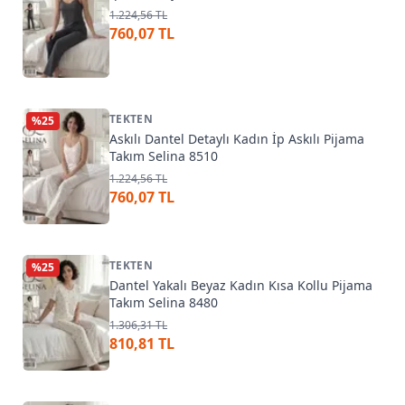
1.224,56 TL
760,07 TL
TEKTEN
%
25
Askılı Dantel Detaylı Kadın İp Askılı Pijama
Takım Selina 8510
1.224,56 TL
760,07 TL
TEKTEN
%
25
Dantel Yakalı Beyaz Kadın Kısa Kollu Pijama
Takım Selina 8480
1.306,31 TL
810,81 TL