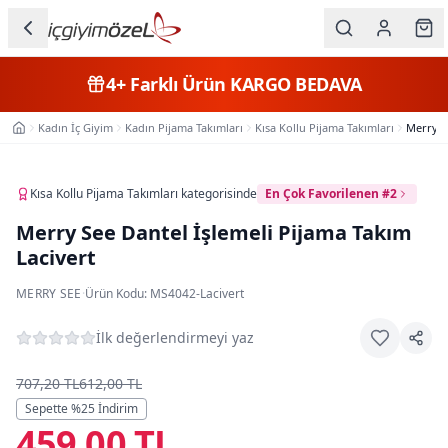
Ana içeriğe geç
İç Giyim
4+
Farklı Ürün
KARGO BEDAVA
Kategorileri
Kadın İç Giyim
Kadın Pijama Takımları
Kısa Kollu Pijama Takımları
Merry S
Ana Sayfa
Kadın
Erkek
Kısa Kollu Pijama Takımları
kategorisinde
En Çok Favorilenen #2
Merry See Dantel İşlemeli Pijama Takım
Çocuk
Lacivert
Fantazi
MERRY SEE
·
Ürün Kodu:
MS4042-Lacivert
Büyük
İlk değerlendirmeyi yaz
Beden
707,20 TL
612,00 TL
Markalar
Sepette %
25
İndirim
459,00 TL
Plaj & Mayo