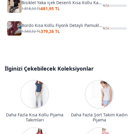
Bisiklet Yaka içek Desenli Kısa Kollu Kadın Pijama Takımı Lady 12597
%
5
681,95 TL
1.818,53 TL
Bordo Kısa Kollu Fiyonk Detaylı Pamuklu Pijama Takımı Bella Notte 7349
%
5
379,26 TL
1.583,52 TL
İlginizi Çekebilecek Koleksiyonlar
Daha Fazla Kısa Kollu Pijama
Daha Fazla Şort Takım Kadın
Takımları
Pijama