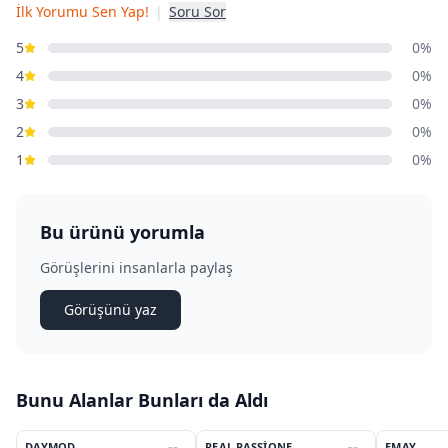
İlk Yorumu Sen Yap!
|
Soru Sor
5
0%
4
0%
3
0%
2
0%
1
0%
Bu ürünü yorumla
Görüşlerini insanlarla paylaş
Görüşünü yaz
Bunu Alanlar Bunları da Aldı
4
DAYMOD
REAL PASSIONE
EMAY