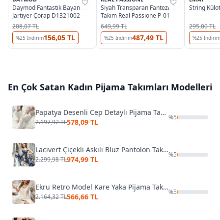
%
37
%
58
%
32
Daymod Fantastik Bayan
Siyah Transparan Fantezi
String Kül
Jartiyer Çorap D1321002
Takım Real Passione P-01
208,07 TL
649,99 TL
295,00 TL
156,05 TL
487,49 TL
%
25
İndirim
%
25
İndirim
%
25
İndiri
En Çok Satan
Kadın Pijama Takımları
Modelleri
Papatya Desenli Cep Detaylı Pijama Takımı Bella Notte 7019
%
5
578,09 TL
2.197,92 TL
Lacivert Çiçekli Askılı Bluz Pantolon Takım Pink Night 1402
%
5
974,99 TL
2.299,98 TL
Ekru Retro Model Kare Yaka Pijama Takımı Bella Notte 7309
%
5
566,66 TL
2.164,32 TL