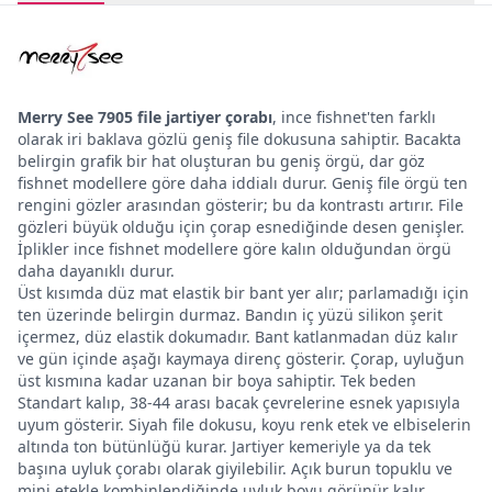
Merry See 7905 file jartiyer çorabı
, ince fishnet'ten farklı
olarak iri baklava gözlü geniş file dokusuna sahiptir. Bacakta
belirgin grafik bir hat oluşturan bu geniş örgü, dar göz
fishnet modellere göre daha iddialı durur. Geniş file örgü ten
rengini gözler arasından gösterir; bu da kontrastı artırır. File
gözleri büyük olduğu için çorap esnediğinde desen genişler.
İplikler ince fishnet modellere göre kalın olduğundan örgü
daha dayanıklı durur.
Üst kısımda düz mat elastik bir bant yer alır; parlamadığı için
ten üzerinde belirgin durmaz. Bandın iç yüzü silikon şerit
içermez, düz elastik dokumadır. Bant katlanmadan düz kalır
ve gün içinde aşağı kaymaya direnç gösterir. Çorap, uyluğun
üst kısmına kadar uzanan bir boya sahiptir. Tek beden
Standart kalıp, 38-44 arası bacak çevrelerine esnek yapısıyla
uyum gösterir. Siyah file dokusu, koyu renk etek ve elbiselerin
altında ton bütünlüğü kurar. Jartiyer kemeriyle ya da tek
başına uyluk çorabı olarak giyilebilir. Açık burun topuklu ve
mini etekle kombinlendiğinde uyluk boyu görünür kalır.