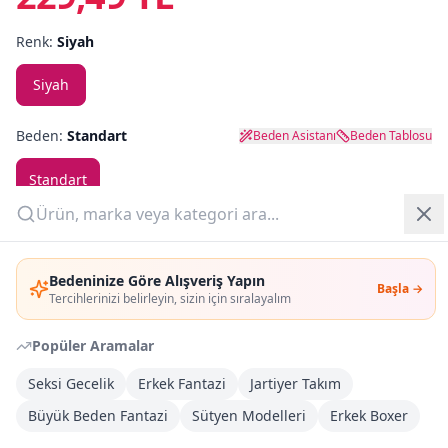
Renk:
Siyah
Yazlık Pijama
Siyah
Kampanyalar
Yeni Gelenler
Beden:
Standart
Beden Asistanı
Beden Tablosu
OUTLET
Standart
Adet:
Giriş Yap
Bedeninize Göre Alışveriş Yapın
Başla →
Üye Ol
Tercihlerinizi belirleyin, sizin için sıralayalım
Sepete Ekle
Popüler Aramalar
Şimdi Al
Seksi Gecelik
Erkek Fantazi
Jartiyer Takım
Büyük Beden Fantazi
Sütyen Modelleri
Erkek Boxer
Kargoya Teslim
DHL
1-3 İş Günü