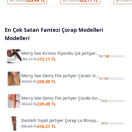
229,49 TL
325,11 TL
%
25
İndirim
%
15
İndirim
%
25
İndiri
En Çok Satan
Fantezi Çorap Modelleri
Modelleri
Merry See Kırmızı Fiyonklu Şık Jartiyer Çorabı
%
15
172,11 TL
265,17 TL
Merry See Geniş File Jartiyer Çorabı Siyah 7905
%
10
229,49 TL
353,57 TL
Merry See Geniş File Jartiyer Çorabı Kırmızı
%
5
229,49 TL
353,57 TL
Dantelli Siyah Jartiyer Çorap La Blinque 901
%
5
416,27 TL
555,03 TL