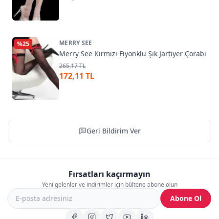
MERRY SEE
%
25
Merry See Kırmızı Fiyonklu Şık Jartiyer Çorabı
265,17 TL
172,11 TL
Geri Bildirim Ver
Fırsatları kaçırmayın
Yeni gelenler ve indirimler için bültene abone olun
Abone Ol