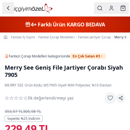
Ana içeriğe geç
İç Giyim
4+
Farklı Ürün
KARGO BEDAVA
Kategorileri
Fantazi İç Giyim
Fantezi Çorap Modelleri
Fantazi Jartiyer Çorap
Merry See 
Ana Sayfa
Kadın
Erkek
Fantezi Çorap Modelleri
kategorisinde
En Çok Satan #3
Merry See Geniş File Jartiyer Çorabı Siyah
Çocuk
7905
Fantazi
MERRY SEE
·
Ürün Kodu:
MS7905-Siyah
·
%90 Polyester, %10 Elastan
Büyük
İlk değerlendirmeyi yaz
Beden
353,57 TL
305,98 TL
Markalar
Sepette %
25
İndirim
229,49 TL
Plaj & Mayo