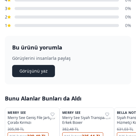
3
0%
2
0%
1
0%
Bu ürünü yorumla
Görüşlerini insanlarla paylaş
Görüşünü yaz
Bunu Alanlar Bunları da Aldı
2
MERRY SEE
MERRY SEE
BELLA NOT
%
35
%
26
%
74
Merry See Geniş File Jartiyer
Merry See Siyah Transparan
Siyah Fran
Çorabı Kırmızı
Erkek Boxer
Hizmetçi K
17031
305,98 TL
382,48 TL
631,03 TL