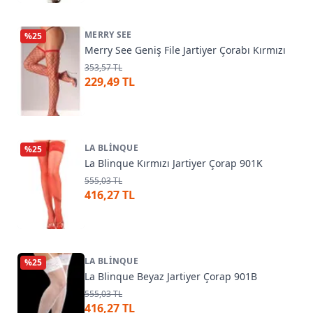
MERRY SEE
%
25
Merry See Geniş File Jartiyer Çorabı Kırmızı
353,57 TL
229,49 TL
LA BLINQUE
%
25
La Blinque Kırmızı Jartiyer Çorap 901K
555,03 TL
416,27 TL
LA BLINQUE
%
25
La Blinque Beyaz Jartiyer Çorap 901B
555,03 TL
416,27 TL