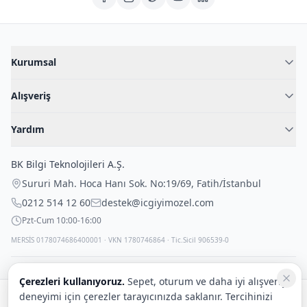
Kurumsal
Hakkımızda
Alışveriş
Blog
Kadın İç Giyim
İç Giyim Rehberi
Yardım
Erkek İç Giyim
İletişim
Sıkça Sorulan Sorular
Fantazi İç Giyim
BK Bilgi Teknolojileri A.Ş.
İade Politikası
Çocuk İç Giyim
Sururi Mah. Hoca Hanı Sok. No:19/69
,
Fatih
/
İstanbul
Kargo Politikası
Outlet Fırsatları
0212 514 12 60
destek@icgiyimozel.com
Gizli Paketleme
Pzt-Cum 10:00-16:00
MERSİS 0178074686400001 · VKN 1780746864 · Tic.Sicil 906539-0
Çerezleri kullanıyoruz.
Sepet, oturum ve daha iyi alışveriş
deneyimi için çerezler tarayıcınızda saklanır. Tercihinizi
Güvenli alışveriş: