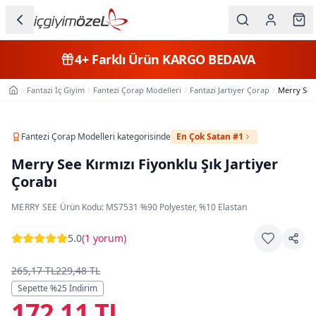
Ana içeriğe geç
İç Giyim
4+
Farklı Ürün
KARGO BEDAVA
Kategorileri
Fantazi İç Giyim
Fantezi Çorap Modelleri
Fantazi Jartiyer Çorap
Merry See 
Ana Sayfa
Kadın
Erkek
Fantezi Çorap Modelleri
kategorisinde
En Çok Satan #1
Merry See Kırmızı Fiyonklu Şık Jartiyer
Çocuk
Çorabı
Fantazi
MERRY SEE
·
Ürün Kodu:
MS7531
·
%90 Polyester, %10 Elastan
Büyük
5.0
(
1 yorum
)
Beden
265,17 TL
229,48 TL
Markalar
Sepette %
25
İndirim
172,11 TL
Plaj & Mayo