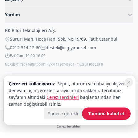
Blog
Kadın İç Giyim
İç Giyim Rehberi
Yardım
Erkek İç Giyim
İletişim
Sıkça Sorulan Sorular
Fantazi İç Giyim
BK Bilgi Teknolojileri A.Ş.
İade Politikası
Çocuk İç Giyim
Sururi Mah. Hoca Hanı Sok. No:19/69
,
Fatih
/
İstanbul
Kargo Politikası
Outlet Fırsatları
0212 514 12 60
destek@icgiyimozel.com
Gizli Paketleme
Pzt-Cum 10:00-16:00
MERSİS 0178074686400001 · VKN 1780746864 · Tic.Sicil 906539-0
Çerezleri kullanıyoruz.
Sepet, oturum ve daha iyi alışveriş
deneyimi için çerezler tarayıcınızda saklanır. Tercihinizi
Güvenli alışveriş:
sayfanın altındaki
Çerez Tercihleri
bağlantısından her
Kargo:
DHL
eCommerce
zaman değiştirebilirsiniz.
Sadece gerekli
Tümünü kabul et
© 2008–2026 BK Bilgi Teknolojileri ve Ticaret A.Ş.
Telif Hakları
|
Tüketici Hakları ve Güvenli Alışveriş
|
Gizlilik İlkeleri ve Politikası
|
Çerez Tercihleri