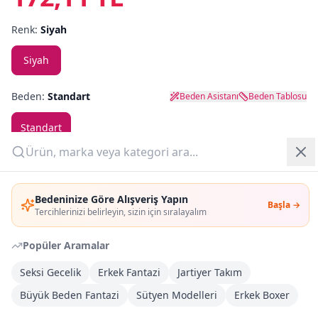
Renk:
Siyah
Yazlık Pijama
Siyah
Kampanyalar
Yeni Gelenler
Beden:
Standart
Beden Asistanı
Beden Tablosu
OUTLET
Standart
Adet:
Giriş Yap
Bedeninize Göre Alışveriş Yapın
Başla →
Üye Ol
Tercihlerinizi belirleyin, sizin için sıralayalım
Sepete Ekle
Popüler Aramalar
Şimdi Al
Seksi Gecelik
Erkek Fantazi
Jartiyer Takım
Büyük Beden Fantazi
Sütyen Modelleri
Erkek Boxer
Kargoya Teslim
DHL
1-3 İş Günü