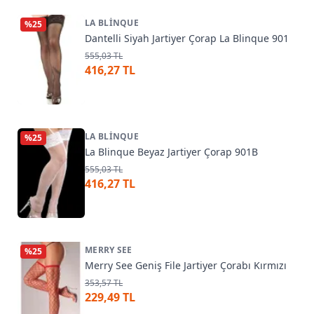
LA BLINQUE
%
25
Dantelli Siyah Jartiyer Çorap La Blinque 901
555,03 TL
416,27 TL
LA BLINQUE
%
25
La Blinque Beyaz Jartiyer Çorap 901B
555,03 TL
416,27 TL
MERRY SEE
%
25
Merry See Geniş File Jartiyer Çorabı Kırmızı
353,57 TL
229,49 TL