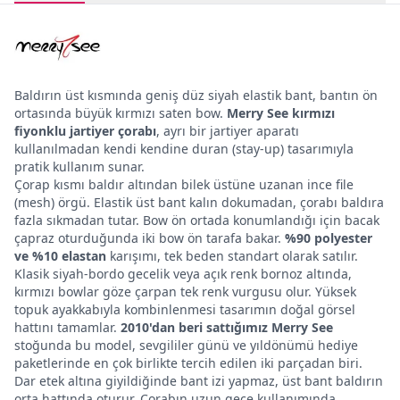
Baldırın üst kısmında geniş düz siyah elastik bant, bantın ön
ortasında büyük kırmızı saten bow.
Merry See kırmızı
fiyonklu jartiyer çorabı
, ayrı bir jartiyer aparatı
kullanılmadan kendi kendine duran (stay-up) tasarımıyla
pratik kullanım sunar.
Çorap kısmı baldır altından bilek üstüne uzanan ince file
(mesh) örgü. Elastik üst bant kalın dokumadan, çorabı baldıra
fazla sıkmadan tutar. Bow ön ortada konumlandığı için bacak
çapraz oturduğunda iki bow ön tarafa bakar.
%90 polyester
ve %10 elastan
karışımı, tek beden standart olarak satılır.
Klasik siyah-bordo gecelik veya açık renk bornoz altında,
kırmızı bowlar göze çarpan tek renk vurgusu olur. Yüksek
topuk ayakkabıyla kombinlenmesi tasarımın doğal görsel
hattını tamamlar.
2010'dan beri sattığımız Merry See
stoğunda bu model, sevgililer günü ve yıldönümü hediye
paketlerinde en çok birlikte tercih edilen iki parçadan biri.
Dar etek altına giyildiğinde bant izi yapmaz, üst bant baldırın
orta hattında oturur. Çorabın uzun gece kullanımında