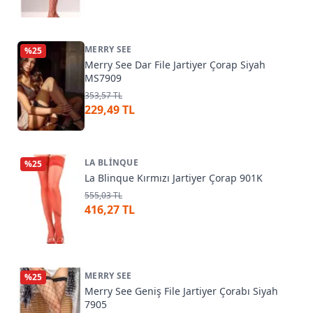
MERRY SEE
%
25
Merry See Dar File Jartiyer Çorap Siyah
MS7909
353,57 TL
229,49 TL
LA BLINQUE
%
25
La Blinque Kırmızı Jartiyer Çorap 901K
555,03 TL
416,27 TL
MERRY SEE
%
25
Merry See Geniş File Jartiyer Çorabı Siyah
7905