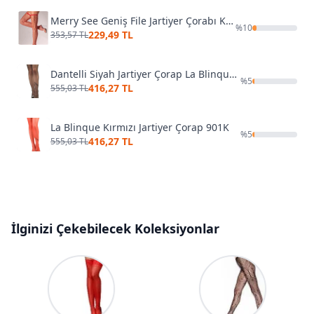
Merry See Geniş File Jartiyer Çorabı Kırmızı
%
10
229,49 TL
353,57 TL
Dantelli Siyah Jartiyer Çorap La Blinque 901
%
5
416,27 TL
555,03 TL
La Blinque Kırmızı Jartiyer Çorap 901K
%
5
416,27 TL
555,03 TL
İlginizi Çekebilecek Koleksiyonlar