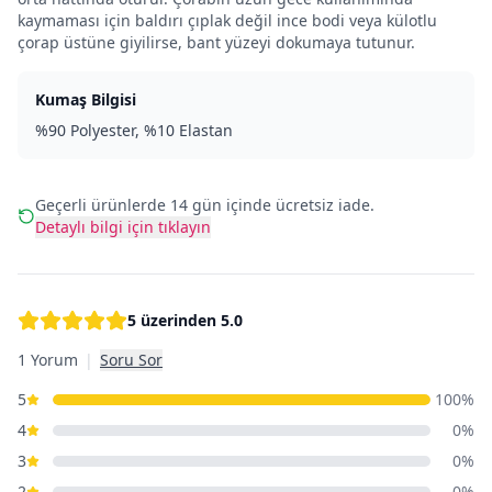
kaymaması için baldırı çıplak değil ince bodi veya külotlu
çorap üstüne giyilirse, bant yüzeyi dokumaya tutunur.
Kumaş Bilgisi
%90 Polyester, %10 Elastan
Geçerli ürünlerde 14 gün içinde ücretsiz iade.
Detaylı bilgi için tıklayın
5 üzerinden
5.0
1 Yorum
|
Soru Sor
5
100
%
4
0
%
3
0
%
2
0
%