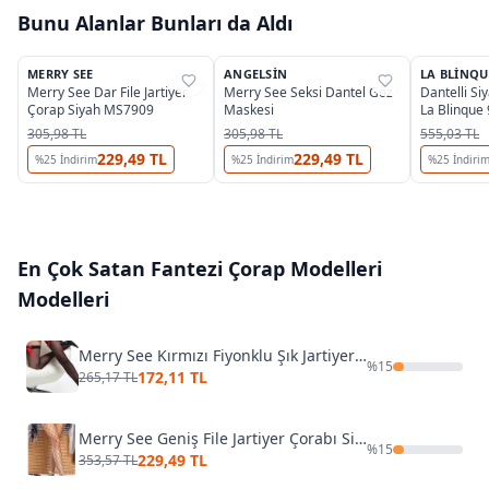
Bunu Alanlar Bunları da Aldı
MERRY SEE
ANGELSIN
LA BLINQU
%
35
%
35
%
25
Merry See Dar File Jartiyer
Merry See Seksi Dantel Göz
Dantelli Si
Çorap Siyah MS7909
Maskesi
La Blinque
305,98 TL
305,98 TL
555,03 TL
229,49 TL
229,49 TL
%
25
İndirim
%
25
İndirim
%
25
İndiri
En Çok Satan
Fantezi Çorap Modelleri
Modelleri
Merry See Kırmızı Fiyonklu Şık Jartiyer Çorabı
%
15
172,11 TL
265,17 TL
Merry See Geniş File Jartiyer Çorabı Siyah 7905
%
15
229,49 TL
353,57 TL