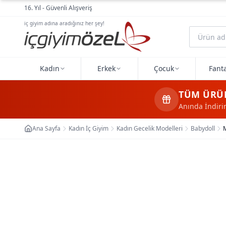
Ana içeriğe geç
16. Yıl - Güvenli Alışveriş
iç giyim adına aradığınız her şey!
Kadın
Erkek
Çocuk
Fanta
TÜM ÜRÜ
Anında İndir
Ana Sayfa
Kadın İç Giyim
Kadın Gecelik Modelleri
Babydoll
M