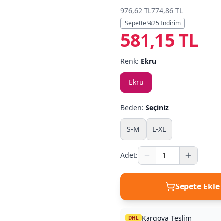
976,62 TL
774,86 TL
Sepette %
25
İndirim
581,15 TL
Renk:
Ekru
Ekru
Beden:
Seçiniz
S-M
L-XL
Adet:
Sepete Ekle
Kargoya Teslim
DHL