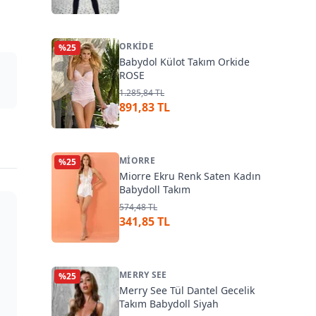
ORKIDE
%
25
Babydol Külot Takım Orkide
ROSE
1.285,84 TL
891,83 TL
MIORRE
%
25
Miorre Ekru Renk Saten Kadın
Babydoll Takım
574,48 TL
341,85 TL
MERRY SEE
%
25
Merry See Tül Dantel Gecelik
Takım Babydoll Siyah