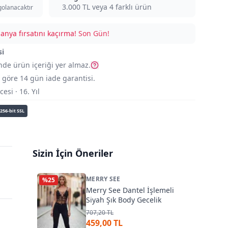
3.000
TL veya
4
farklı ürün
golanacaktır
nya fırsatını kaçırma!
Son Gün!
si
nde ürün içeriği yer almaz.
göre 14 gün iade garantisi.
si · 16. Yıl
256-bit SSL
Sizin İçin Öneriler
MERRY SEE
%
25
Merry See Dantel İşlemeli
Siyah Şık Body Gecelik
707,20 TL
459,00 TL