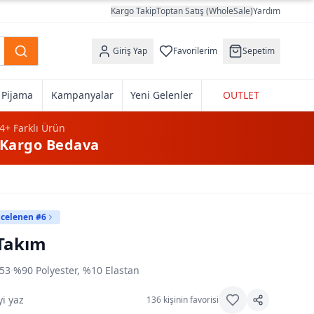
Kargo Takip
Toptan Satış (WholeSale)
Yardım
Giriş Yap
Favorilerim
Sepetim
k Pijama
Kampanyalar
Yeni Gelenler
OUTLET
4+
Farklı Ürün
Kargo Bedava
ncelenen #6
 Takım
53
·
%90 Polyester, %10 Elastan
i yaz
136
kişinin favorisi