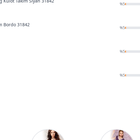
g Külot Takım Siyah 31842
%
5
ım Bordo 31842
%
5
%
5
%
5