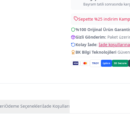
Bayram tatili sonrasında kar
Sepette %
25
indirim Kampa
%100 Orijinal Ürün Garanti
Gizli Gönderim:
Paket üzeri
Kolay İade:
İade koşullarına
BK Bilgi Teknolojileri
Güvence
TROY
iyzico
3D Secure
eri
Ödeme Seçenekleri
İade Koşulları