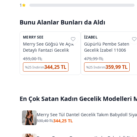
1
Bunu Alanlar Bunları da Aldı
MERRY SEE
%
35
İZABEL
%
63
Merry See Göğsü Ve Açık
Güpürlü Pembe Saten
Detaylı Fantazi Gecelik
Gecelik İzabel 11006
459,00 TL
479,99 TL
344,25 TL
359,99 TL
%
25
İndirim
%
25
İndirim
En Çok Satan
Kadın Gecelik Modelleri
M
Merry See Tül Dantel Gecelik Takım Babydoll Siy
344,25 TL
530,40 TL