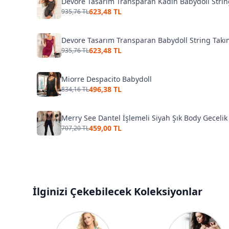
Devore Tasarım Transparan Kadın Babydoll Strin
623,48 TL
935,76 TL
Devore Tasarım Transparan Babydoll String Tak
623,48 TL
935,76 TL
Miorre Despacito Babydoll
496,38 TL
834,16 TL
Merry See Dantel İşlemeli Siyah Şık Body Gecelik
459,00 TL
707,20 TL
İlginizi Çekebilecek Koleksiyonlar