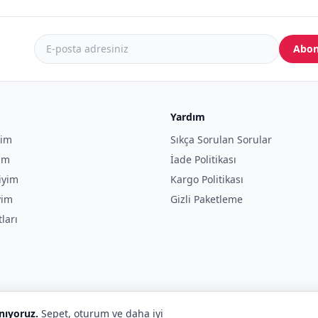
Abon
Yardım
yim
Sıkça Sorulan Sorular
yim
İade Politikası
iyim
Kargo Politikası
yim
Gizli Paketleme
tları
anıyoruz.
Sepet, oturum ve daha iyi