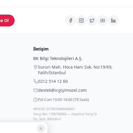
e Ol
İletişim
BK Bilgi Teknolojileri A.Ş.
Sururi Mah. Hoca Hanı Sok. No:19/69
,
Fatih
/
İstanbul
0212 514 12 60
destek@icgiyimozel.com
Pzt-Cum 10:00-16:00 (TR Saati)
MERSİS: 0178074686400001
Vergi No: 1780746864 — İstanbul Vergi D.
Tic. Sicil: 906539-0