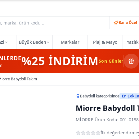
Bana Özel
zi
Büyük Beden
Markalar
Plaj & Mayo
Yazlı
%25
İNDİRİM
NLERDE
Son Günler
im
iorre Babydoll Takım
Babydoll
kategorisinde
En Çok İ
Miorre Babydoll
MIORRE
·
Ürün Kodu:
001-0188
İlk değerlendirmey