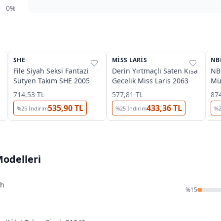
0%
SHE
%
25
MISS LARIS
%
33
NB
%
File Siyah Seksi Fantazi
Derin Yırtmaçlı Saten Kısa
NB
Sütyen Takım SHE 2005
Gecelik Miss Laris 2063
Mü
714,53 TL
577,81 TL
874
535,90 TL
433,36 TL
%
25
İndirim
%
25
İndirim
%
odelleri
ah
%
15