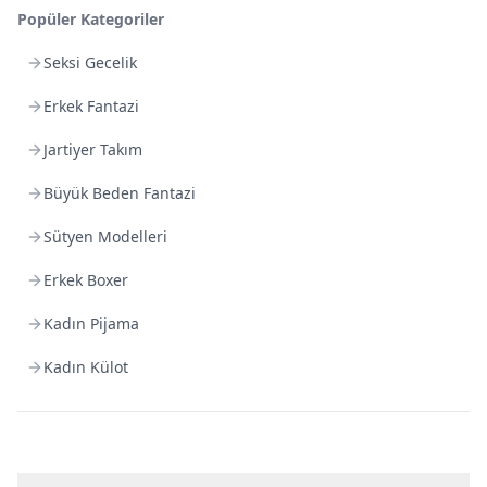
Kargo Bedava
Popüler Kategoriler
3.000
TL veya
4
farklı ürün
Seksi Gecelik
Sepette %
25
indirim Kampanya fırsatını kaçırma!
Erkek Fantazi
Son Gün!
Jartiyer Takım
%100 Orijinal Ürün Garantisi
Gizli Gönderim:
Paket üzerinde ürün içeriği yer almaz.
Büyük Beden Fantazi
Kolay İade:
İade koşullarına
göre 14 gün iade garantisi.
Sütyen Modelleri
BK Bilgi Teknolojileri
Güvencesi · 16. Yıl
Erkek Boxer
TROY
iyzico
3D Secure
256-bit SSL
Kadın Pijama
Bu üründeki Outlet Fırsat modelleri:
Beyaz-90
Kadın Külot
Ürün Detayları