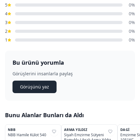
5
0%
4
0%
3
0%
2
0%
1
0%
Bu ürünü yorumla
Görüşlerini insanlarla paylaş
Görüşünü yaz
Bunu Alanlar Bunları da Aldı
3
OUTLET
NBB
ARMA YILDIZ
DAGI
%
45
%
28
%
53
NBB Hamile Külot 540
Siyah Emzirme Sütyeni
Emzirme Sü
Pamuklu Likralı Arma Yıldız
1051KC