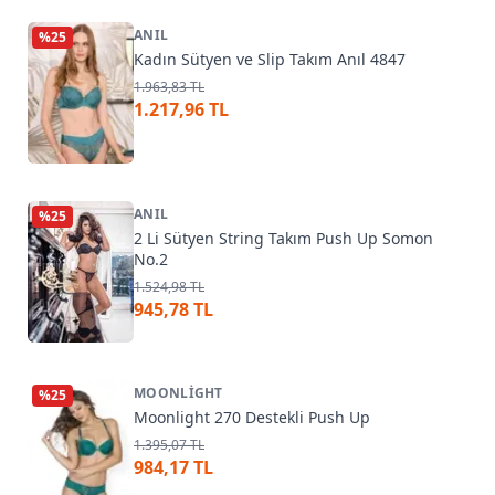
ANIL
%
25
Kadın Sütyen ve Slip Takım Anıl 4847
1.963,83 TL
1.217,96 TL
ANIL
%
25
2 Li Sütyen String Takım Push Up Somon
No.2
1.524,98 TL
945,78 TL
MOONLIGHT
%
25
Moonlight 270 Destekli Push Up
1.395,07 TL
984,17 TL