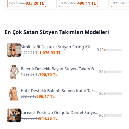
833,20 TL
490,11 TL
%
25
İndirim
%
25
İndirim
%
25
İndiri
En Çok Satan
Sütyen Takımları
Modelleri
Simli Hafif Destekli Sütyen String Külot Takım Gallipoli MGP31552
%
10
1.076,93 TL
1.729,71 TL
Balenli Destekli Bayan Sütyen Takım Büşra 314
%
5
796,70 TL
1.283,58 TL
Hafif Destekli Balenli Sütyen Külot Takımı NBB 4875
%
5
596,17 TL
902,78 TL
Lacivert Push Up Dolgulu Dantel Sütyen Takım
%
5
944,36 TL
1.587,00 TL