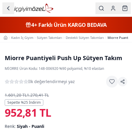
Ana içeriğe geç
İç Giyim
4+
Farklı Ürün
KARGO BEDAVA
Kategorileri
Kadın İç Giyim
Sütyen Takımları
Destekli Sütyen Takımları
Miorre Puantiye
Ana Sayfa
Kadın
Erkek
Miorre Puantiyeli Push Up Sütyen Takım
Çocuk
MIORRE
·
Ürün Kodu:
148-006920
·
%90 polyamid, %10 elastan
Fantazi
İlk değerlendirmeyi yaz
Büyük
1.601,20 TL
1.270,41 TL
Beden
Sepette %
25
İndirim
952,81 TL
Markalar
Renk:
Siyah - Puanli
Plaj & Mayo