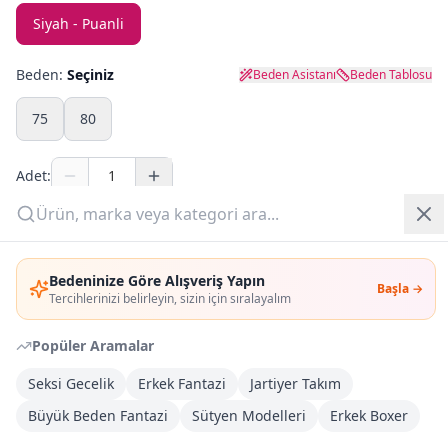
Siyah - Puanli
Yazlık Pijama
Beden:
Seçiniz
Beden Asistanı
Beden Tablosu
Kampanyalar
75
80
Yeni Gelenler
Adet:
OUTLET
Sepete Ekle
Giriş Yap
Bedeninize Göre Alışveriş Yapın
Şimdi Al
Başla →
Üye Ol
Tercihlerinizi belirleyin, sizin için sıralayalım
Popüler Aramalar
Kargoya Teslim
DHL
Bayram tatili sonrasında kargolanacaktır
Seksi Gecelik
Erkek Fantazi
Jartiyer Takım
Büyük Beden Fantazi
Sütyen Modelleri
Erkek Boxer
Kargo Bedava
3.000
TL veya
4
farklı ürün