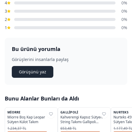
4
0%
3
0%
2
0%
1
0%
Bu ürünü yorumla
Görüşlerini insanlarla paylaş
Görüşünü yaz
Bunu Alanlar Bunları da Aldı
2
OUTLET
MIORRE
GALLIPOLI
NURTEKS
%
46
%
33
%
31
Miorre Boş Kap Leopar
Kahverengi Kapsız Sütyen
Nurteks 45
Sütyen Külot Takım
String Takımı Gallipoli
Sütyen Tak
MGP31592
1.234,37 TL
653,48 TL
1.177,49 T