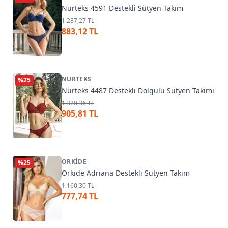
Nurteks 4591 Destekli Sütyen Takım
1.287,27 TL
883,12 TL
NURTEKS
%
25
Nurteks 4487 Destekli Dolgulu Sütyen Takımı
1.320,36 TL
905,81 TL
ORKIDE
%
25
Orkide Adriana Destekli Sütyen Takım
1.160,30 TL
777,74 TL