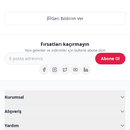
Geri Bildirim Ver
Fırsatları kaçırmayın
Yeni gelenler ve indirimler için bültene abone olun
Abone Ol
Kurumsal
Hakkımızda
Alışveriş
Blog
Kadın İç Giyim
İç Giyim Rehberi
Yardım
Erkek İç Giyim