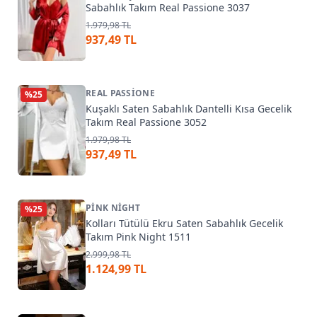
Sabahlık Takım Real Passione 3037
1.979,98 TL
937,49 TL
REAL PASSIONE
%
25
Kuşaklı Saten Sabahlık Dantelli Kısa Gecelik
Takım Real Passione 3052
1.979,98 TL
937,49 TL
PINK NIGHT
%
25
Kolları Tütülü Ekru Saten Sabahlık Gecelik
Takım Pink Night 1511
2.999,98 TL
1.124,99 TL