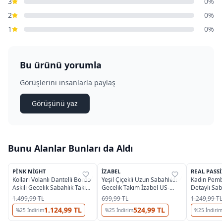
3
0%
2
0%
1
0%
Bu ürünü yorumla
Görüşlerini insanlarla paylaş
Görüşünü yaz
Bunu Alanlar Bunları da Aldı
PINK NIGHT
İZABEL
REAL PASS
%
63
%
63
%
35
Kolları Volanlı Dantelli Bordo
Yeşil Çiçekli Uzun Sabahlıklı
Kadın Pemb
Askılı Gecelik Sabahlık Takım
Gecelik Takım İzabel US-
Detaylı Sab
Pink Night 1503
6005
Takım Real
1.499,99 TL
699,99 TL
1.249,99 T
1.124,99 TL
524,99 TL
%
25
İndirim
%
25
İndirim
%
25
İndiri