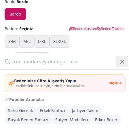
Renk:
Bordo
Yazlık Pijama
Bordo
Kampanyalar
Beden:
Seçiniz
Beden Asistanı
Beden Tablosu
Yeni Gelenler
S-M
M-L
L-XL
XL-XXL
OUTLET
Adet:
Giriş Yap
Sepete Ekle
Bedeninize Göre Alışveriş Yapın
Başla →
Üye Ol
Tercihlerinizi belirleyin, sizin için sıralayalım
Şimdi Al
Popüler Aramalar
Kargoya Teslim
DHL
Seksi Gecelik
Erkek Fantazi
Jartiyer Takım
Bayram tatili sonrasında kargolanacaktır
Büyük Beden Fantazi
Sütyen Modelleri
Erkek Boxer