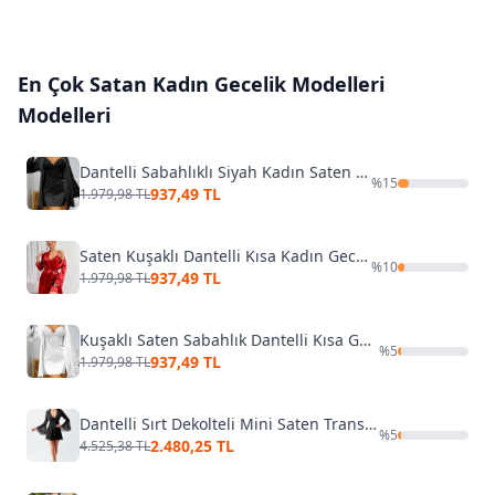
En Çok Satan
Kadın Gecelik Modelleri
Modelleri
Dantelli Sabahlıklı Siyah Kadın Saten Gecelik Takım Real Passione 3053
%
15
937,49 TL
1.979,98 TL
Saten Kuşaklı Dantelli Kısa Kadın Gecelik Sabahlık Takım Real Passione 3037
%
10
937,49 TL
1.979,98 TL
Kuşaklı Saten Sabahlık Dantelli Kısa Gecelik Takım Real Passione 3052
%
5
937,49 TL
1.979,98 TL
Dantelli Sırt Dekolteli Mini Saten Transparan Fantazi Gecelik Takım İmaj 4210
%
5
2.480,25 TL
4.525,38 TL