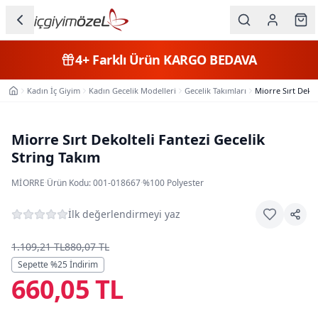
Ana içeriğe geç
İç Giyim
4+
Farklı Ürün
KARGO BEDAVA
Kategorileri
Kadın İç Giyim
Kadın Gecelik Modelleri
Gecelik Takımları
Miorre Sırt Dekol
Ana Sayfa
Kadın
Erkek
Miorre Sırt Dekolteli Fantezi Gecelik
String Takım
Çocuk
MIORRE
·
Ürün Kodu:
001-018667
·
%100 Polyester
Fantazi
İlk değerlendirmeyi yaz
Büyük
Beden
1.109,21 TL
880,07 TL
Sepette %
25
İndirim
660,05 TL
Markalar
Plaj & Mayo