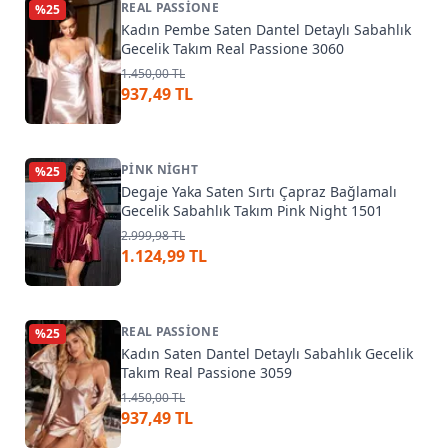
REAL PASSIONE
%
25
Kadın Pembe Saten Dantel Detaylı Sabahlık
Gecelik Takım Real Passione 3060
1.450,00 TL
937,49 TL
PINK NIGHT
%
25
Degaje Yaka Saten Sırtı Çapraz Bağlamalı
Gecelik Sabahlık Takım Pink Night 1501
2.999,98 TL
1.124,99 TL
REAL PASSIONE
%
25
Kadın Saten Dantel Detaylı Sabahlık Gecelik
Takım Real Passione 3059
1.450,00 TL
937,49 TL