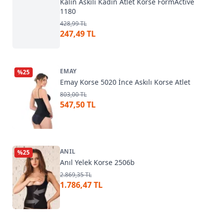
Kalın Askılı Kadın Atlet Korse FormActive
1180
428,99 TL
247,49 TL
EMAY
%
25
Emay Korse 5020 İnce Askılı Korse Atlet
803,00 TL
547,50 TL
ANIL
%
25
Anıl Yelek Korse 2506b
2.869,35 TL
1.786,47 TL