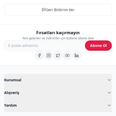
Geri Bildirim Ver
Fırsatları kaçırmayın
Yeni gelenler ve indirimler için bültene abone olun
Abone Ol
Kurumsal
Hakkımızda
Alışveriş
Blog
Kadın İç Giyim
İç Giyim Rehberi
Yardım
Erkek İç Giyim
İletişim
Sıkça Sorulan Sorular