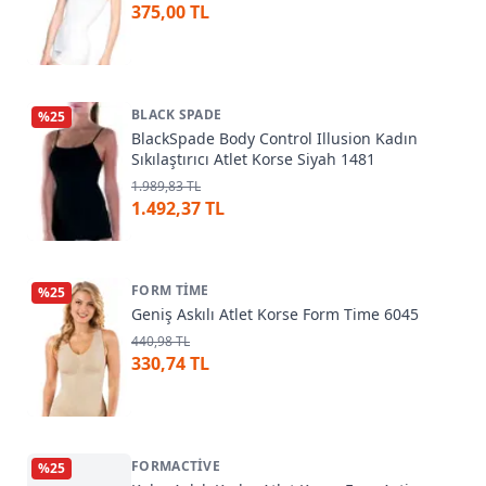
375,00 TL
BLACK SPADE
%
25
BlackSpade Body Control Illusion Kadın
Sıkılaştırıcı Atlet Korse Siyah 1481
1.989,83 TL
1.492,37 TL
FORM TIME
%
25
Geniş Askılı Atlet Korse Form Time 6045
440,98 TL
330,74 TL
FORMACTIVE
%
25