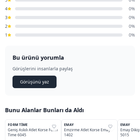
4
0%
3
0%
2
0%
1
0%
Bu ürünü yorumla
Görüşlerini insanlarla paylaş
Görüşünü yaz
Bunu Alanlar Bunları da Aldı
3
2
FORM TIME
EMAY
EMAY
%
25
%
32
%
32
Geniş Askılı Atlet Korse Form
Emzirme Atlet Korse Emay
Emay Dikişs
Time 6045
1402
5015