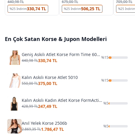
440,98 TL
675,00 TL
705,00 TL
330,74 TL
506,25 TL
%
25
İndirim
%
25
İndirim
%
25
İndiri
En Çok Satan
Korse & Jupon
Modelleri
Geniş Askılı Atlet Korse Form Time 6045
%
15
330,74 TL
440,98 TL
Kalın Askılı Korse Atlet 5010
%
15
375,00 TL
550,00 TL
Kalın Askılı Kadın Atlet Korse FormActive 1180
%
5
247,49 TL
428,99 TL
Anıl Yelek Korse 2506b
%
5
1.786,47 TL
2.869,35 TL