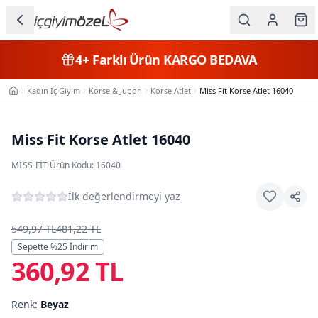
Ana içeriğe geç
İç Giyim
4+
Farklı Ürün
KARGO BEDAVA
Kategorileri
Kadın İç Giyim
Korse & Jupon
Korse Atlet
Miss Fit Korse Atlet 16040
Ana Sayfa
Kadın
Erkek
Miss Fit Korse Atlet 16040
Çocuk
MISS FIT
·
Ürün Kodu:
16040
Fantazi
İlk değerlendirmeyi yaz
Büyük
549,97 TL
481,22 TL
Beden
Sepette %
25
İndirim
360,92 TL
Markalar
Renk:
Beyaz
Plaj & Mayo