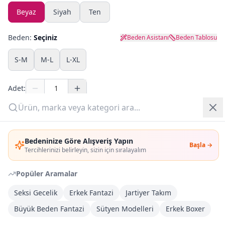
Beyaz
Siyah
Ten
Yazlık Pijama
Beden:
Seçiniz
Beden Asistanı
Beden Tablosu
Kampanyalar
S-M
M-L
L-XL
Yeni Gelenler
Adet:
OUTLET
Sepete Ekle
Giriş Yap
Bedeninize Göre Alışveriş Yapın
Şimdi Al
Başla →
Üye Ol
Tercihlerinizi belirleyin, sizin için sıralayalım
Popüler Aramalar
Kargoya Teslim
Şehir seçin
DHL
Bugün kargoda
(
11 saat 9 dk
)
Seksi Gecelik
Erkek Fantazi
Jartiyer Takım
Büyük Beden Fantazi
Sütyen Modelleri
Erkek Boxer
Kargo Bedava
3.000
TL veya
4
farklı ürün