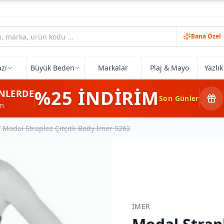
Bana Özel
zi
Büyük Beden
Markalar
Plaj & Mayo
Yazlı
%25
İNDİRİM
NLERDE
Son Günler
im
/
Modal Straplez Çıtçıtlı Body İmer 9262
İMER