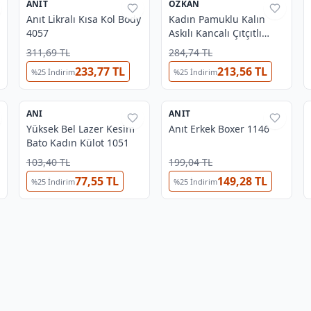
ANIT
%
31
ÖZKAN
%
42
Anıt Likralı Kısa Kol Body
Kadın Pamuklu Kalın
4057
Askılı Kancalı Çıtçıtlı
Örme Body Özkan 0602
311,69 TL
284,74 TL
233,77 TL
213,56 TL
%
25
İndirim
%
25
İndirim
3
5
ANI
%
37
ANIT
%
31
Yüksek Bel Lazer Kesim
Anıt Erkek Boxer 1146
Bato Kadın Külot 1051
103,40 TL
199,04 TL
77,55 TL
149,28 TL
%
25
İndirim
%
25
İndirim