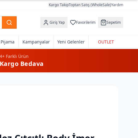
Kargo Takip
Toptan Satış (WholeSale)
Yardım
Giriş Yap
Favorilerim
Sepetim
k Pijama
Kampanyalar
Yeni Gelenler
OUTLET
4+
Farklı Ürün
Kargo Bedava