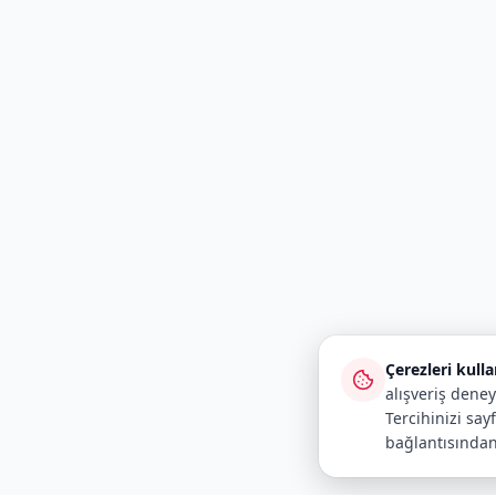
Çerezleri kull
alışveriş deney
Tercihinizi say
bağlantısından