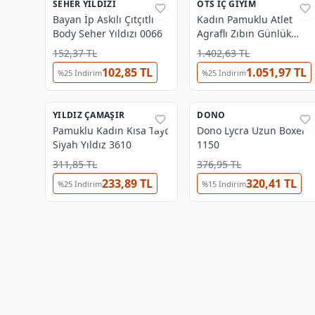
SEHER YILDIZI
%
44
ÖTS İÇ GIYIM
%
37
Bayan İp Askılı Çıtçıtlı
Kadın Pamuklu Atlet
Body Seher Yıldızı 0066
Agraflı Zıbın Günlük
Rahat Kesim Öts 3160 -
152,37 TL
1.402,63 TL
6 ADET
102,85 TL
1.051,97 TL
%
25
İndirim
%
25
İndirim
4
YILDIZ ÇAMAŞIR
%
37
DONO
%
27
Pamuklu Kadın Kısa Tayt
Dono Lycra Uzun Boxer
⭐
Yıldız Fırsat
Siyah Yıldız 3610
1150
311,85 TL
376,95 TL
233,89 TL
320,41 TL
%
25
İndirim
%
15
İndirim