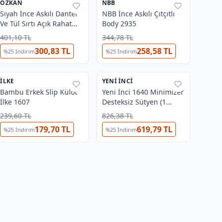
ÖZKAN
%
41
NBB
%
39
Siyah İnce Askılı Dantel
NBB İnce Askılı Çıtçıtlı
Ve Tül Sırtı Açık Rahat
Body 2935
Kancalı Çıtçıtlı Body
401,10 TL
344,78 TL
Özkan 26835
300,83 TL
258,58 TL
%
25
İndirim
%
25
İndirim
4
3
İLKE
%
41
YENI İNCI
%
27
Bambu Erkek Slip Külot
Yeni İnci 1640 Minimizer
İlke 1607
Desteksiz Sütyen (1
Beden Küçültür)
239,60 TL
826,38 TL
179,70 TL
619,79 TL
%
25
İndirim
%
25
İndirim