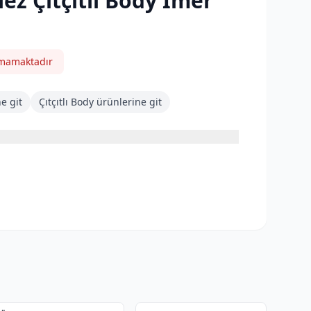
ez Çıtçıtlı Body İmer
nmamaktadır
e git
Çıtçıtlı Body
ürünlerine git
3