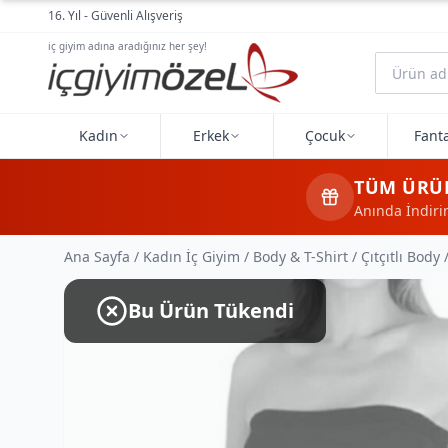
Ana içeriğe geç
16. Yıl - Güvenli Alışveriş
iç giyim adına aradığınız her şey!
Kadın
Erkek
Çocuk
Fanta
TÜM ÜRÜ
Anında İndir
Ana Sayfa
/
Kadın İç Giyim
/
Body & T-Shirt
/
Çıtçıtlı Body
Bu Ürün Tükendi