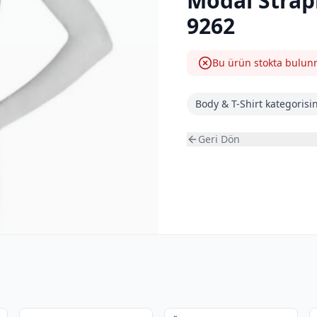
Modal Strapl
9262
Bu ürün stokta bulu
Body & T-Shirt
kategorisin
Geri Dön
2
3