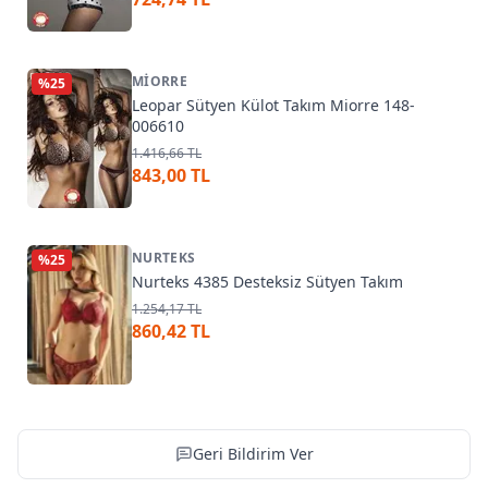
MIORRE
%
25
Leopar Sütyen Külot Takım Miorre 148-
006610
1.416,66 TL
843,00 TL
NURTEKS
%
25
Nurteks 4385 Desteksiz Sütyen Takım
1.254,17 TL
860,42 TL
Geri Bildirim Ver