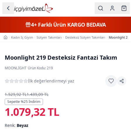
Ana içeriğe geç
İç Giyim
4+
Farklı Ürün
KARGO BEDAVA
Kategorileri
Kadın İç Giyim
Sütyen Takımları
Desteksiz Sütyen Takımları
Moonlight 219 
Ana Sayfa
Kadın
Erkek
Moonlight 219 Desteksiz Fantazi Takım
Çocuk
MOONLIGHT
·
Ürün Kodu:
219
Fantazi
İlk değerlendirmeyi yaz
Büyük
1.529,92 TL
1.439,09 TL
Beden
Sepette %
25
İndirim
1.079,32 TL
Markalar
Renk:
Beyaz
Plaj & Mayo