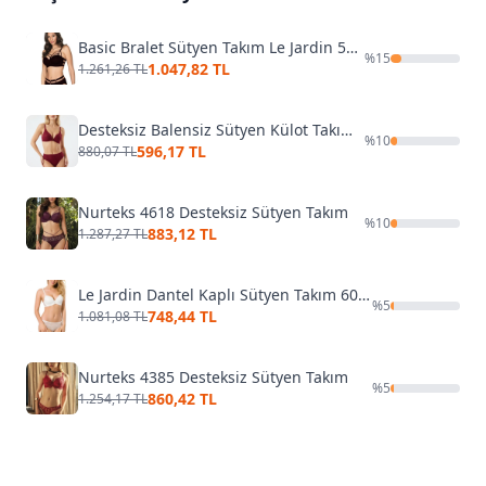
Basic Bralet Sütyen Takım Le Jardin 5045
%
15
1.047,82 TL
1.261,26 TL
Desteksiz Balensiz Sütyen Külot Takım NBB 4874
%
10
596,17 TL
880,07 TL
Nurteks 4618 Desteksiz Sütyen Takım
%
10
883,12 TL
1.287,27 TL
Le Jardin Dantel Kaplı Sütyen Takım 6042
%
5
748,44 TL
1.081,08 TL
Nurteks 4385 Desteksiz Sütyen Takım
%
5
860,42 TL
1.254,17 TL