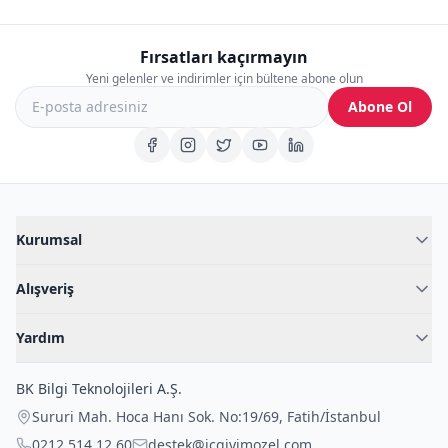
Fırsatları kaçırmayın
Yeni gelenler ve indirimler için bültene abone olun
Abone Ol
Kurumsal
Hakkımızda
Alışveriş
Blog
Kadın İç Giyim
İç Giyim Rehberi
Yardım
Erkek İç Giyim
İletişim
Sıkça Sorulan Sorular
Fantazi İç Giyim
BK Bilgi Teknolojileri A.Ş.
İade Politikası
Çocuk İç Giyim
Sururi Mah. Hoca Hanı Sok. No:19/69
,
Fatih
/
İstanbul
Kargo Politikası
Outlet Fırsatları
0212 514 12 60
destek@icgiyimozel.com