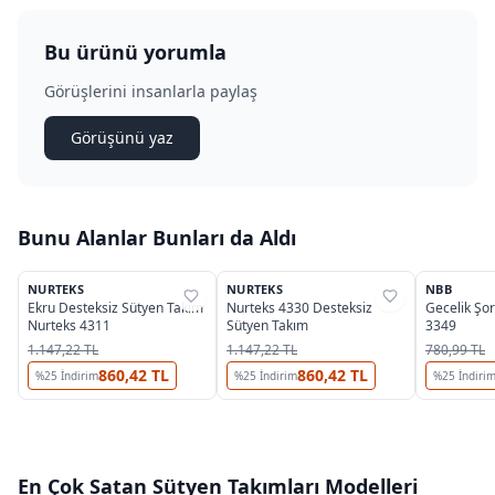
Bu ürünü yorumla
Görüşlerini insanlarla paylaş
Görüşünü yaz
Bunu Alanlar Bunları da Aldı
2
NURTEKS
NURTEKS
NBB
%
31
%
31
%
39
Ekru Desteksiz Sütyen Takım
Nurteks 4330 Desteksiz
Gecelik Şo
Nurteks 4311
Sütyen Takım
3349
1.147,22 TL
1.147,22 TL
780,99 TL
860,42 TL
860,42 TL
%
25
İndirim
%
25
İndirim
%
25
İndiri
En Çok Satan
Sütyen Takımları
Modelleri