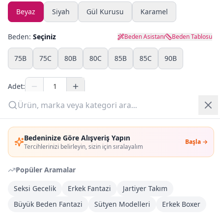
Beyaz
Siyah
Gül Kurusu
Karamel
Yazlık Pijama
Beden:
Seçiniz
Beden Asistanı
Beden Tablosu
Kampanyalar
75B
75C
80B
80C
85B
85C
90B
Yeni Gelenler
Adet:
OUTLET
Sepete Ekle
Giriş Yap
Bedeninize Göre Alışveriş Yapın
Şimdi Al
Başla →
Üye Ol
Tercihlerinizi belirleyin, sizin için sıralayalım
Popüler Aramalar
Kargoya Teslim
DHL
1-3 İş Günü
Seksi Gecelik
Erkek Fantazi
Jartiyer Takım
Büyük Beden Fantazi
Sütyen Modelleri
Erkek Boxer
Kargo Bedava
3.000
TL veya
4
farklı ürün