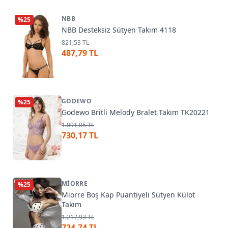
NBB
%
25
NBB Desteksiz Sütyen Takım 4118
821,53 TL
487,79 TL
GODEWO
%
25
Godewo Britli Melody Bralet Takım TK20221
1.091,05 TL
730,17 TL
MIORRE
%
25
Miorre Boş Kap Puantiyeli Sütyen Külot
Takım
1.217,93 TL
724,74 TL