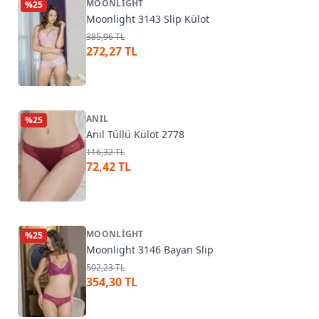
MOONLIGHT
%
25
Moonlight 3143 Slip Külot
385,96 TL
272,27 TL
ANIL
%
25
Anıl Tüllü Külot 2778
116,32 TL
72,42 TL
MOONLIGHT
%
25
Moonlight 3146 Bayan Slip
502,23 TL
354,30 TL