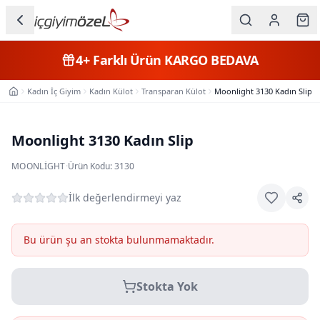
Ana içeriğe geç
İç Giyim
4+
Farklı Ürün
KARGO BEDAVA
Kategorileri
Kadın İç Giyim
Kadın Külot
Transparan Külot
Moonlight 3130 Kadın Slip
Ana Sayfa
Kadın
Erkek
Moonlight 3130 Kadın Slip
Çocuk
MOONLIGHT
·
Ürün Kodu:
3130
Fantazi
İlk değerlendirmeyi yaz
Büyük
Bu ürün şu an stokta bulunmamaktadır.
Beden
Stokta Yok
Markalar
Plaj & Mayo