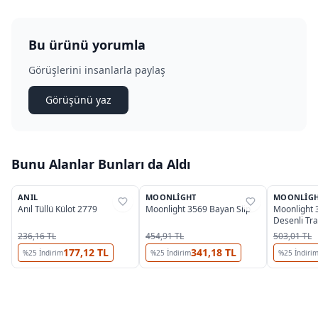
Bu ürünü yorumla
Görüşlerini insanlarla paylaş
Görüşünü yaz
Bunu Alanlar Bunları da Aldı
ANIL
MOONLIGHT
MOONLIG
%
38
%
29
%
29
Anıl Tüllü Külot 2779
Moonlight 3569 Bayan Slip
Moonlight 
Desenli Tr
Külot
236,16 TL
454,91 TL
503,01 TL
177,12 TL
341,18 TL
%
25
İndirim
%
25
İndirim
%
25
İndiri