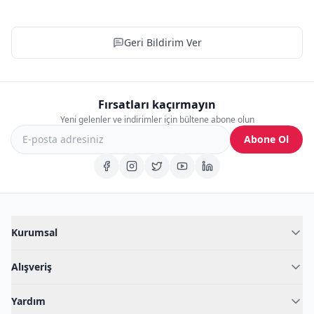
Geri Bildirim Ver
Fırsatları kaçırmayın
Yeni gelenler ve indirimler için bültene abone olun
Abone Ol
Kurumsal
Hakkımızda
Alışveriş
Blog
Kadın İç Giyim
İç Giyim Rehberi
Yardım
Erkek İç Giyim