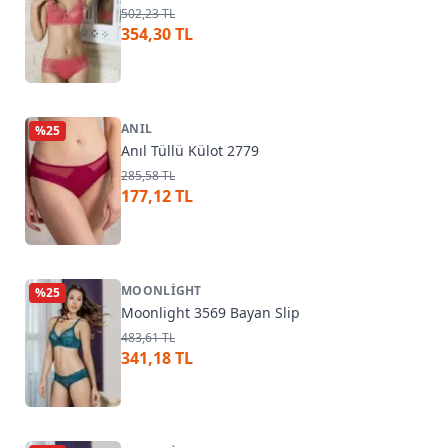
502,23 TL
354,30 TL
ANIL
%
25
Anıl Tüllü Külot 2779
285,58 TL
177,12 TL
MOONLIGHT
%
25
Moonlight 3569 Bayan Slip
483,61 TL
341,18 TL