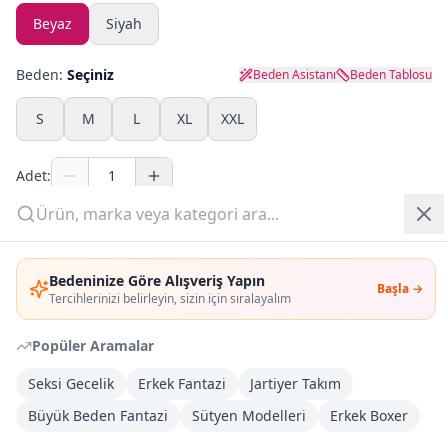
Beyaz
Siyah
Yazlık Pijama
Beden:
Seçiniz
Beden Asistanı
Beden Tablosu
Kampanyalar
S
M
L
XL
XXL
Yeni Gelenler
Adet:
OUTLET
Sepete Ekle
Giriş Yap
Bedeninize Göre Alışveriş Yapın
Şimdi Al
Başla →
Üye Ol
Tercihlerinizi belirleyin, sizin için sıralayalım
Popüler Aramalar
Kargoya Teslim
Şehir seçin
DHL
Bugün kargoda
(
6 saat 41 dk
)
Seksi Gecelik
Erkek Fantazi
Jartiyer Takım
Büyük Beden Fantazi
Sütyen Modelleri
Erkek Boxer
Kargo Bedava
3.000
TL veya
4
farklı ürün