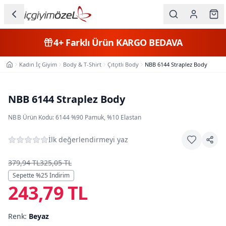
Ana içeriğe geç
İç Giyim
4+
Farklı Ürün
KARGO BEDAVA
Kategorileri
Kadın İç Giyim
Body & T-Shirt
Çıtçıtlı Body
NBB 6144 Straplez Body
Ana Sayfa
Kadın
Erkek
NBB 6144 Straplez Body
Çocuk
NBB
·
Ürün Kodu:
6144
·
%90 Pamuk, %10 Elastan
Fantazi
İlk değerlendirmeyi yaz
Büyük
379,94 TL
325,05 TL
Beden
Sepette %
25
İndirim
243,79 TL
Markalar
Renk:
Beyaz
Plaj & Mayo