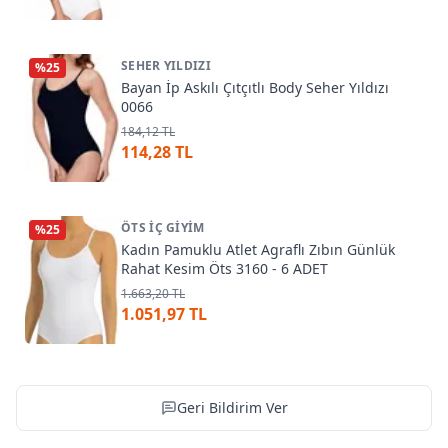
SEHER YILDIZI
%
25
Bayan İp Askılı Çıtçıtlı Body Seher Yıldızı
0066
184,12 TL
114,28 TL
ÖTS İÇ GIYIM
%
25
Kadın Pamuklu Atlet Agraflı Zıbın Günlük
Rahat Kesim Öts 3160 - 6 ADET
1.663,20 TL
1.051,97 TL
Geri Bildirim Ver