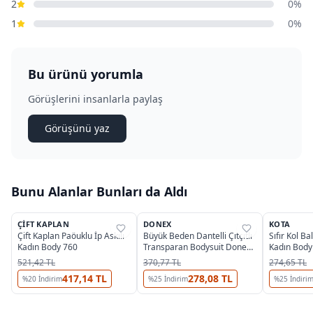
2
0%
1
0%
Bu ürünü yorumla
Görüşlerini insanlarla paylaş
Görüşünü yaz
Bunu Alanlar Bunları da Aldı
3
ÇIFT KAPLAN
DONEX
KOTA
%
35
%
46
%
37
Çift Kaplan Paöuklu İp Askılı
Büyük Beden Dantelli Çıtçıtlı
Sıfır Kol Bal
Kadın Body 760
Transparan Bodysuit Donex
Kadın Body
8020
521,42 TL
370,77 TL
274,65 TL
417,14 TL
278,08 TL
%
20
İndirim
%
25
İndirim
%
25
İndiri