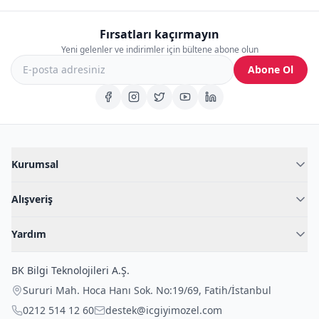
Fırsatları kaçırmayın
Yeni gelenler ve indirimler için bültene abone olun
Abone Ol
Kurumsal
Hakkımızda
Alışveriş
Blog
Kadın İç Giyim
İç Giyim Rehberi
Yardım
Erkek İç Giyim
İletişim
Sıkça Sorulan Sorular
Fantazi İç Giyim
BK Bilgi Teknolojileri A.Ş.
İade Politikası
Çocuk İç Giyim
Sururi Mah. Hoca Hanı Sok. No:19/69
,
Fatih
/
İstanbul
Kargo Politikası
Outlet Fırsatları
0212 514 12 60
destek@icgiyimozel.com