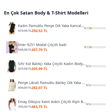
En Çok Satan
Body & T-Shirt
Modelleri
Kadın Pamuklu Penye Dik Yaka Kancalı Çıtçıtlı Body Özkan 0627
%
10
250,52 TL
415,96 TL
İmer 9251 Modal Çıtçıtlı badi
%
10
307,79 TL
508,08 TL
Sıfır Kol Balıkçı Yaka Çıtçıtlı Kadın Body Kota 6184
%
5
205,99 TL
329,58 TL
Penye Likralı Pamuklu Balıkçı Dik Yaka Uzun Kollu Kancalı Çıtçıtlı Örme Body Özkan 0614
%
5
282,07 TL
494,09 TL
Emay Dikişsiz Kalın Askılı Çıtçıtlı Ripli Body 1924
%
5
483,75 TL
709,50 TL