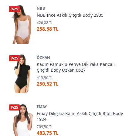
NBB
%
25
NBB İnce Askılı Çıtçıtlı Body 2935
426,88 TL
258,58 TL
ÖZKAN
%
25
Kadın Pamuklu Penye Dik Yaka Kancalı
Çıtçıtlı Body Özkan 0627
415,96 TL
250,52 TL
EMAY
%
25
Emay Dikişsiz Kalın Askılı Çıtçıtlı Ripli Body
1924
709,50 TL
483,75 TL