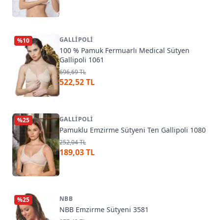
GALLIPOLI
%
10
100 % Pamuk Fermuarlı Medical Sütyen
Gallipoli 1061
696,69 TL
522,52 TL
GALLIPOLI
%
25
Pamuklu Emzirme Sütyeni Ten Gallipoli 1080
252,04 TL
189,03 TL
NBB
%
25
NBB Emzirme Sütyeni 3581