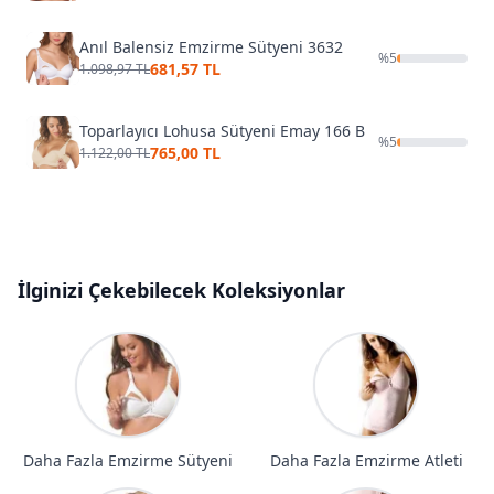
Anıl Balensiz Emzirme Sütyeni 3632
%
5
681,57 TL
1.098,97 TL
Toparlayıcı Lohusa Sütyeni Emay 166 B
%
5
765,00 TL
1.122,00 TL
İlginizi Çekebilecek Koleksiyonlar
Daha Fazla Emzirme Sütyeni
Daha Fazla Emzirme Atleti