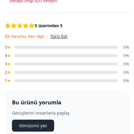
Detaylı bilgi için tıklayın
5 üzerinden 5
İlk Yorumu Sen Yap!
|
Soru Sor
5
0%
4
0%
3
0%
2
0%
1
0%
Bu ürünü yorumla
Görüşlerini insanlarla paylaş
Görüşünü yaz