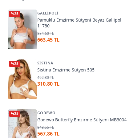
GALLIPOLI
%
25
Pamuklu Emzirme Sütyeni Beyaz Gallipoli
11780
884,60 TL
663,45 TL
SISTINA
%
25
Sistina Emzirme Sütyen 505
492,80 TL
310,80 TL
GODEWO
%
25
Godewo Butterfly Emzirme Sütyeni MB3004
848,55 TL
567,86 TL