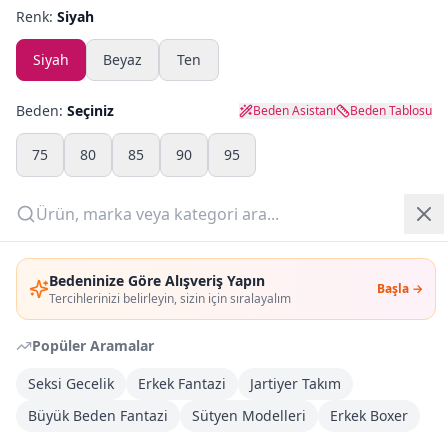
Renk:
Siyah
Yazlık Pijama
Siyah
Beyaz
Ten
Kampanyalar
Beden:
Seçiniz
Beden Asistanı
Beden Tablosu
Yeni Gelenler
75
80
85
90
95
OUTLET
Adet:
Giriş Yap
Sepete Ekle
Bedeninize Göre Alışveriş Yapın
Başla →
Üye Ol
Tercihlerinizi belirleyin, sizin için sıralayalım
Şimdi Al
Popüler Aramalar
Seksi Gecelik
Erkek Fantazi
Jartiyer Takım
Kargoya Teslim
Şehir seçin
DHL
Bugün kargoda
(
4 saat 8 dk
)
Büyük Beden Fantazi
Sütyen Modelleri
Erkek Boxer