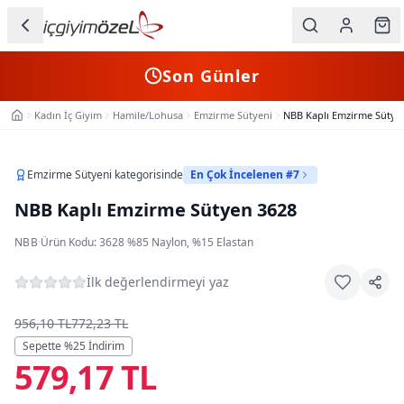
Ana içeriğe geç
İç Giyim
Son Günler
Kategorileri
Kadın İç Giyim
Hamile/Lohusa
Emzirme Sütyeni
NBB Kaplı Emzirme Sütye
Ana Sayfa
Kadın
Erkek
Emzirme Sütyeni
kategorisinde
En Çok İncelenen #7
NBB Kaplı Emzirme Sütyen 3628
Çocuk
NBB
·
Ürün Kodu:
3628
·
%85 Naylon, %15 Elastan
Fantazi
İlk değerlendirmeyi yaz
Büyük
Beden
956,10 TL
772,23 TL
Sepette %
25
İndirim
579,17 TL
Markalar
Plaj & Mayo