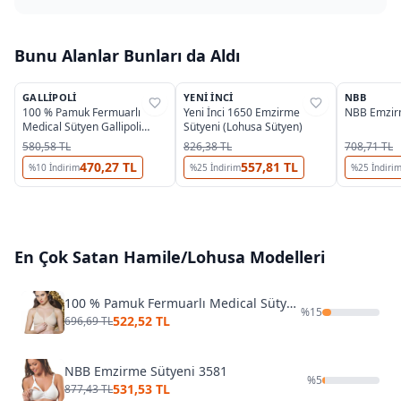
Bunu Alanlar Bunları da Aldı
4
OUTLET
OUTLET
OUTLET
GALLIPOLI
YENI İNCI
NBB
%
32
%
34
%
45
100 % Pamuk Fermuarlı
Yeni İnci 1650 Emzirme
NBB Emzir
Medical Sütyen Gallipoli
Sütyeni (Lohusa Sütyen)
1061
580,58 TL
826,38 TL
708,71 TL
470,27 TL
557,81 TL
%
10
İndirim
%
25
İndirim
%
25
İndiri
En Çok Satan
Hamile/Lohusa
Modelleri
100 % Pamuk Fermuarlı Medical Sütyen Gallipoli 1061
%
15
522,52 TL
696,69 TL
NBB Emzirme Sütyeni 3581
%
5
531,53 TL
877,43 TL