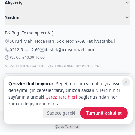
Alışveriş
Blog
Kadın İç Giyim
İç Giyim Rehberi
Yardım
Erkek İç Giyim
İletişim
Sıkça Sorulan Sorular
Fantazi İç Giyim
BK Bilgi Teknolojileri A.Ş.
İade Politikası
Çocuk İç Giyim
Sururi Mah. Hoca Hanı Sok. No:19/69
,
Fatih
/
İstanbul
Kargo Politikası
Outlet Fırsatları
0212 514 12 60
destek@icgiyimozel.com
Gizli Paketleme
Pzt-Cum 10:00-16:00
MERSİS 0178074686400001 · VKN 1780746864 · Tic.Sicil 906539-0
Çerezleri kullanıyoruz.
Sepet, oturum ve daha iyi alışveriş
deneyimi için çerezler tarayıcınızda saklanır. Tercihinizi
Güvenli alışveriş:
sayfanın altındaki
Çerez Tercihleri
bağlantısından her
Kargo:
DHL
eCommerce
zaman değiştirebilirsiniz.
Sadece gerekli
Tümünü kabul et
© 2008–2026 BK Bilgi Teknolojileri ve Ticaret A.Ş.
Telif Hakları
|
Tüketici Hakları ve Güvenli Alışveriş
|
Gizlilik İlkeleri ve Politikası
|
Çerez Tercihleri