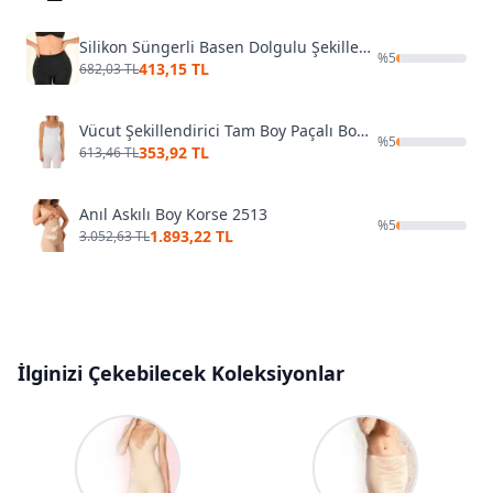
Silikon Süngerli Basen Dolgulu Şekillendirici Kum Saati Korse Korse Form Angel 5300
%
5
413,15 TL
682,03 TL
Vücut Şekillendirici Tam Boy Paçalı Body Korse FormActive 1060
%
5
353,92 TL
613,46 TL
Anıl Askılı Boy Korse 2513
%
5
1.893,22 TL
3.052,63 TL
İlginizi Çekebilecek Koleksiyonlar