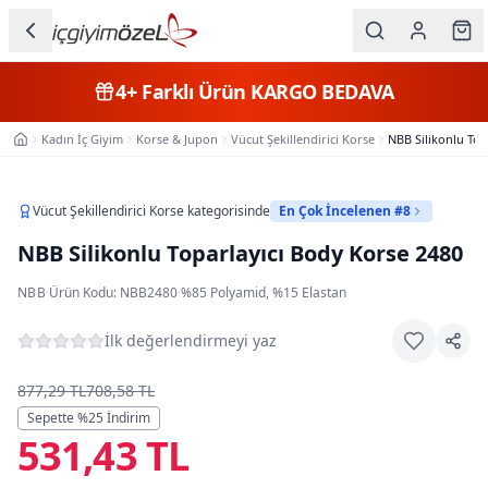
Ana içeriğe geç
İç Giyim
4+
Farklı Ürün
KARGO BEDAVA
Kategorileri
Kadın İç Giyim
Korse & Jupon
Vücut Şekillendirici Korse
NBB Silikonlu Top
Ana Sayfa
Kadın
Erkek
Vücut Şekillendirici Korse
kategorisinde
En Çok İncelenen #8
NBB Silikonlu Toparlayıcı Body Korse 2480
Çocuk
NBB
·
Ürün Kodu:
NBB2480
·
%85 Polyamid, %15 Elastan
Fantazi
İlk değerlendirmeyi yaz
Büyük
Beden
877,29 TL
708,58 TL
Sepette %
25
İndirim
531,43 TL
Markalar
Plaj & Mayo