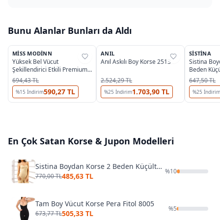
Bunu Alanlar Bunları da Aldı
2
2
OUTLET
MISS MODINN
ANIL
SISTINA
%
17
%
44
%
37
Yüksek Bel Vücut
Anıl Askılı Boy Korse 2513
Sistina Bo
Şekillendirici Etkili Premium
Beden Küçü
Lazer Korse Miss Modinn
694,43 TL
2.524,29 TL
647,50 TL
9010
590,27 TL
1.703,90 TL
%
15
İndirim
%
25
İndirim
%
25
İndiri
En Çok Satan
Korse & Jupon
Modelleri
Sistina Boydan Korse 2 Beden Küçültür D-750
%
10
485,63 TL
770,00 TL
Tam Boy Vücut Korse Pera Fitol 8005
%
5
505,33 TL
673,77 TL