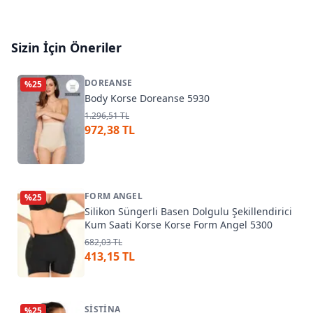
Sizin İçin Öneriler
DOREANSE
%
25
Body Korse Doreanse 5930
1.296,51 TL
972,38 TL
FORM ANGEL
%
25
Silikon Süngerli Basen Dolgulu Şekillendirici
Kum Saati Korse Korse Form Angel 5300
682,03 TL
413,15 TL
SISTINA
%
25