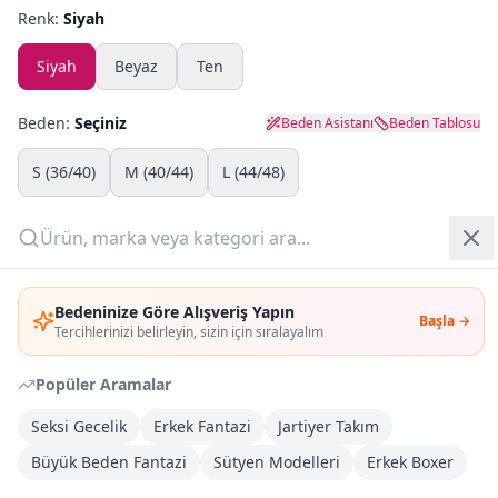
Renk:
Siyah
Yazlık Pijama
Siyah
Beyaz
Ten
Kampanyalar
Beden:
Seçiniz
Beden Asistanı
Beden Tablosu
Yeni Gelenler
S (36/40)
M (40/44)
L (44/48)
OUTLET
Adet:
Giriş Yap
Sepete Ekle
Bedeninize Göre Alışveriş Yapın
Başla →
Üye Ol
Tercihlerinizi belirleyin, sizin için sıralayalım
Şimdi Al
Popüler Aramalar
Seksi Gecelik
Erkek Fantazi
Jartiyer Takım
Kargoya Teslim
Şehir seçin
DHL
Bugün kargoda
(
11 saat 52 dk
)
Büyük Beden Fantazi
Sütyen Modelleri
Erkek Boxer