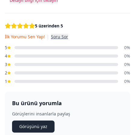
Detaylı bilgi için tıklayın
5 üzerinden 5
İlk Yorumu Sen Yap!
|
Soru Sor
5
0%
4
0%
3
0%
2
0%
1
0%
Bu ürünü yorumla
Görüşlerini insanlarla paylaş
Görüşünü yaz