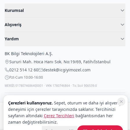
Kurumsal
Hakkımızda
Alışveriş
Blog
Kadın İç Giyim
İç Giyim Rehberi
Yardım
Erkek İç Giyim
İletişim
Sıkça Sorulan Sorular
Fantazi İç Giyim
BK Bilgi Teknolojileri A.Ş.
İade Politikası
Çocuk İç Giyim
Sururi Mah. Hoca Hanı Sok. No:19/69
,
Fatih
/
İstanbul
Kargo Politikası
Outlet Fırsatları
0212 514 12 60
destek@icgiyimozel.com
Gizli Paketleme
Pzt-Cum 10:00-16:00
MERSİS 0178074686400001 · VKN 1780746864 · Tic.Sicil 906539-0
Çerezleri kullanıyoruz.
Sepet, oturum ve daha iyi alışveriş
deneyimi için çerezler tarayıcınızda saklanır. Tercihinizi
Güvenli alışveriş:
sayfanın altındaki
Çerez Tercihleri
bağlantısından her
Kargo:
DHL
eCommerce
zaman değiştirebilirsiniz.