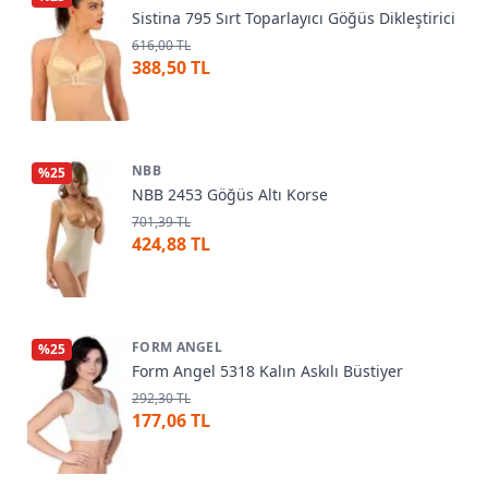
Sistina 795 Sırt Toparlayıcı Göğüs Dikleştirici
616,00 TL
388,50 TL
NBB
%
25
NBB 2453 Göğüs Altı Korse
701,39 TL
424,88 TL
FORM ANGEL
%
25
Form Angel 5318 Kalın Askılı Büstiyer
292,30 TL
177,06 TL