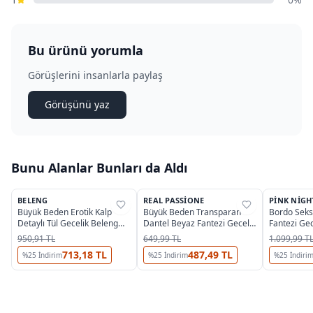
Bu ürünü yorumla
Görüşlerini insanlarla paylaş
Görüşünü yaz
Bunu Alanlar Bunları da Aldı
BELENG
REAL PASSIONE
PINK NIGH
%
38
%
35
%
53
Büyük Beden Erotik Kalp
Büyük Beden Transparan
Bordo Seks
Detaylı Tül Gecelik Beleng
Dantel Beyaz Fantezi Gecelik
Fantezi Gec
5080
Real Passione 13140
6692
950,91 TL
649,99 TL
1.099,99 T
713,18 TL
487,49 TL
%
25
İndirim
%
25
İndirim
%
25
İndiri