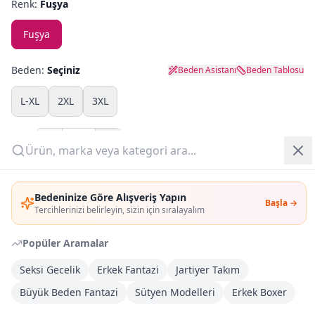
Renk:
Fuşya
Yazlık Pijama
Fuşya
Kampanyalar
Beden:
Seçiniz
Beden Asistanı
Beden Tablosu
Yeni Gelenler
L-XL
2XL
3XL
OUTLET
Adet:
Giriş Yap
Sepete Ekle
Bedeninize Göre Alışveriş Yapın
Başla →
Üye Ol
Tercihlerinizi belirleyin, sizin için sıralayalım
Şimdi Al
Popüler Aramalar
Kargoya Teslim
Şehir seçin
DHL
Seksi Gecelik
Erkek Fantazi
Jartiyer Takım
İlk iş günü kargoda
Büyük Beden Fantazi
Sütyen Modelleri
Erkek Boxer