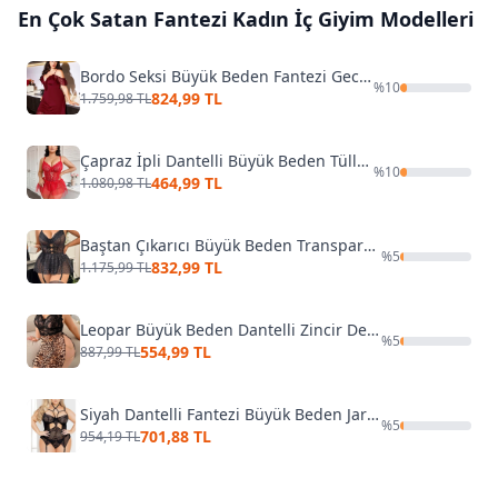
En Çok Satan
Fantezi Kadın İç Giyim
Modelleri
Bordo Seksi Büyük Beden Fantezi Gecelik Pink Night 6692
%
10
824,99 TL
1.759,98 TL
Çapraz İpli Dantelli Büyük Beden Tüllü Fantazi Gecelik Ruselin 8008
%
10
464,99 TL
1.080,98 TL
Baştan Çıkarıcı Büyük Beden Transparan Dantelli Puantiyeli Fantazi Jartiyer Takım Lily Bianca LB-264
%
5
832,99 TL
1.175,99 TL
Leopar Büyük Beden Dantelli Zincir Detaylı Fantazi Gecelik Lily Bianca JB-15059
%
5
554,99 TL
887,99 TL
Siyah Dantelli Fantezi Büyük Beden Jartiyer Takım For Dreams 8313
%
5
701,88 TL
954,19 TL