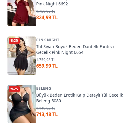
Pink Night 6692
1.759,98 TL
824,99 TL
PINK NIGHT
%
25
Tül Siyah Büyük Beden Dantelli Fantezi
Gecelik Pink Night 6654
1.759,98 TL
659,99 TL
BELENG
%
25
Büyük Beden Erotik Kalp Detaylı Tül Gecelik
Beleng 5080
1.149,02 TL
713,18 TL