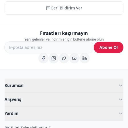
Geri Bildirim Ver
Fırsatları kaçırmayın
Yeni gelenler ve indirimler için bültene abone olun
Abone Ol
Kurumsal
Hakkımızda
Alışveriş
Blog
Kadın İç Giyim
İç Giyim Rehberi
Yardım
Erkek İç Giyim
İletişim
Sıkça Sorulan Sorular
Fantazi İç Giyim
BK Bilgi Teknolojileri A.Ş.