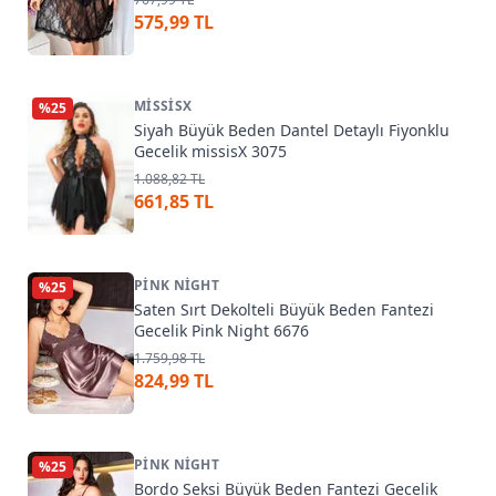
575,99 TL
MISSISX
%
25
Siyah Büyük Beden Dantel Detaylı Fiyonklu
Gecelik missisX 3075
1.088,82 TL
661,85 TL
PINK NIGHT
%
25
Saten Sırt Dekolteli Büyük Beden Fantezi
Gecelik Pink Night 6676
1.759,98 TL
824,99 TL
PINK NIGHT
%
25
Bordo Seksi Büyük Beden Fantezi Gecelik