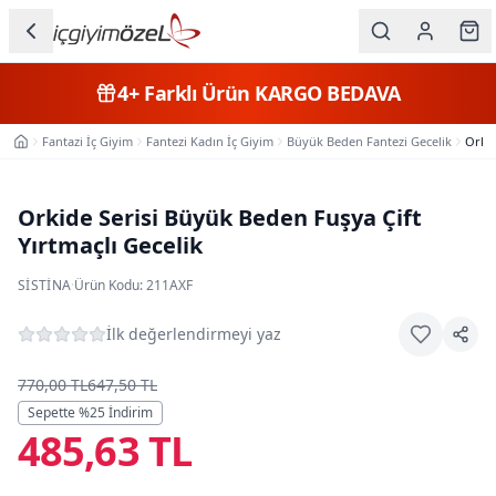
Ana içeriğe geç
İç Giyim
4+
Farklı Ürün
KARGO BEDAVA
Kategorileri
Fantazi İç Giyim
Fantezi Kadın İç Giyim
Büyük Beden Fantezi Gecelik
Orkid
Ana Sayfa
Kadın
Erkek
Orkide Serisi Büyük Beden Fuşya Çift
Yırtmaçlı Gecelik
Çocuk
SISTINA
·
Ürün Kodu:
211AXF
Fantazi
İlk değerlendirmeyi yaz
Büyük
Beden
770,00 TL
647,50 TL
Sepette %
25
İndirim
485,63 TL
Markalar
Plaj & Mayo