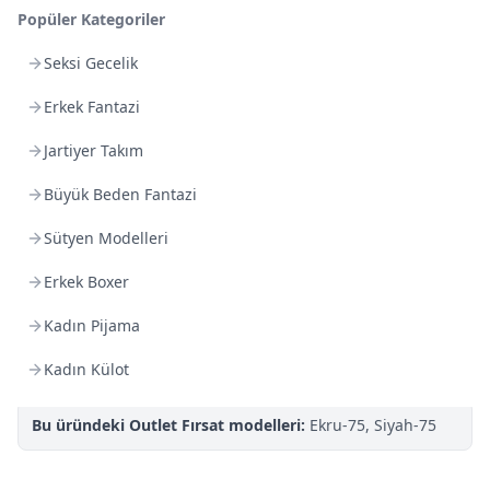
Popüler Kategoriler
Kargoya Teslim
DHL
1-3 İş Günü
Seksi Gecelik
Kargo Bedava
Erkek Fantazi
3.000
TL veya
4
farklı ürün
Jartiyer Takım
Sepette %
25
indirim Kampanya fırsatını kaçırma!
Büyük Beden Fantazi
Son Gün!
Sütyen Modelleri
%100 Orijinal Ürün Garantisi
Gizli Gönderim:
Paket üzerinde ürün içeriği yer almaz.
Erkek Boxer
Kolay İade:
İade koşullarına
göre 14 gün iade garantisi.
Kadın Pijama
BK Bilgi Teknolojileri
Güvencesi · 16. Yıl
Kadın Külot
TROY
iyzico
3D Secure
256-bit SSL
Bu üründeki Outlet Fırsat modelleri:
Ekru-75, Siyah-75