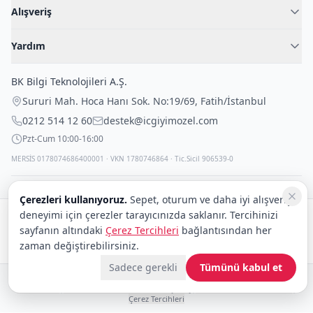
Hakkımızda
Alışveriş
Blog
Kadın İç Giyim
İç Giyim Rehberi
Yardım
Erkek İç Giyim
İletişim
Sıkça Sorulan Sorular
Fantazi İç Giyim
BK Bilgi Teknolojileri A.Ş.
İade Politikası
Çocuk İç Giyim
Sururi Mah. Hoca Hanı Sok. No:19/69
,
Fatih
/
İstanbul
Kargo Politikası
Outlet Fırsatları
0212 514 12 60
destek@icgiyimozel.com
Gizli Paketleme
Pzt-Cum 10:00-16:00
MERSİS 0178074686400001 · VKN 1780746864 · Tic.Sicil 906539-0
Çerezleri kullanıyoruz.
Sepet, oturum ve daha iyi alışveriş
deneyimi için çerezler tarayıcınızda saklanır. Tercihinizi
Güvenli alışveriş:
sayfanın altındaki
Çerez Tercihleri
bağlantısından her
Kargo:
DHL
eCommerce
zaman değiştirebilirsiniz.
Sadece gerekli
Tümünü kabul et
© 2008–2026 BK Bilgi Teknolojileri ve Ticaret A.Ş.
Telif Hakları
|
Tüketici Hakları ve Güvenli Alışveriş
|
Gizlilik İlkeleri ve Politikası
|
Çerez Tercihleri