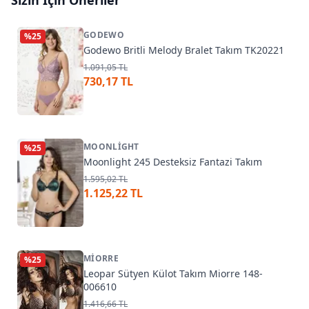
Sizin İçin Öneriler
GODEWO
%
25
Godewo Britli Melody Bralet Takım TK20221
1.091,05 TL
730,17 TL
MOONLIGHT
%
25
Moonlight 245 Desteksiz Fantazi Takım
1.595,02 TL
1.125,22 TL
MIORRE
%
25
Leopar Sütyen Külot Takım Miorre 148-
006610
1.416,66 TL