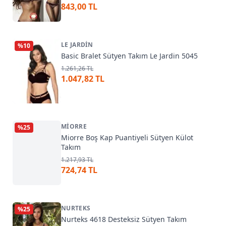
843,00 TL
LE JARDIN
%
10
Basic Bralet Sütyen Takım Le Jardin 5045
1.261,26 TL
1.047,82 TL
MIORRE
%
25
Miorre Boş Kap Puantiyeli Sütyen Külot
Takım
1.217,93 TL
724,74 TL
NURTEKS
%
25
Nurteks 4618 Desteksiz Sütyen Takım