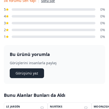
İlk Yorumu Sen Yap!
|
Soru Sor
5
0%
4
0%
3
0%
2
0%
1
0%
Bu ürünü yorumla
Görüşlerini insanlarla paylaş
Görüşünü yaz
Bunu Alanlar Bunları da Aldı
4
3
LE JARDIN
NURTEKS
MOONLIG
%
17
%
31
%
29