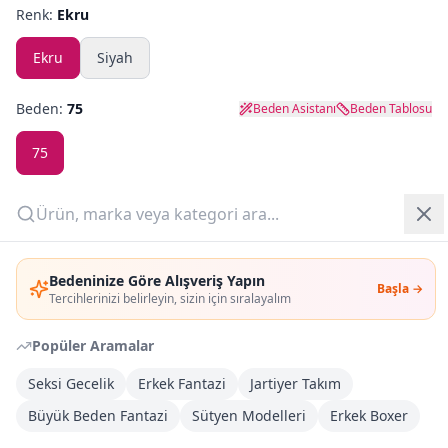
Renk:
Ekru
Yazlık Pijama
Ekru
Siyah
Kampanyalar
Beden:
75
Beden Asistanı
Beden Tablosu
Yeni Gelenler
75
OUTLET
Son
2
adet kaldı!
Outlet Fırsat
(
2
adet)
Giriş Yap
Bedeninize Göre Alışveriş Yapın
Başla →
Üye Ol
Adet:
Tercihlerinizi belirleyin, sizin için sıralayalım
Popüler Aramalar
Sepete Ekle
Seksi Gecelik
Erkek Fantazi
Jartiyer Takım
Şimdi Al
Büyük Beden Fantazi
Sütyen Modelleri
Erkek Boxer