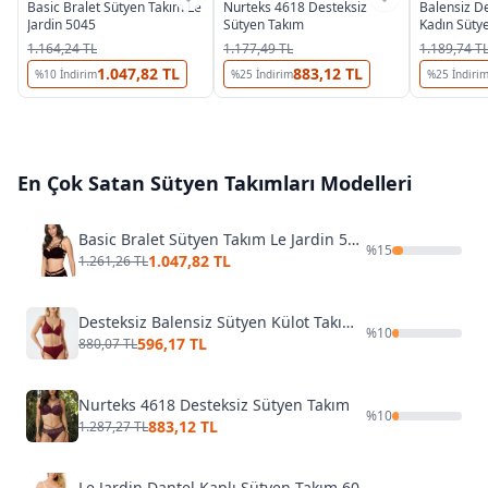
Basic Bralet Sütyen Takım Le
Nurteks 4618 Desteksiz
Balensiz De
Jardin 5045
Sütyen Takım
Kadın Süty
Moonlight 
1.164,24 TL
1.177,49 TL
1.189,74 T
1.047,82 TL
883,12 TL
%
10
İndirim
%
25
İndirim
%
25
İndiri
En Çok Satan
Sütyen Takımları
Modelleri
Basic Bralet Sütyen Takım Le Jardin 5045
%
15
1.047,82 TL
1.261,26 TL
Desteksiz Balensiz Sütyen Külot Takım NBB 4874
%
10
596,17 TL
880,07 TL
Nurteks 4618 Desteksiz Sütyen Takım
%
10
883,12 TL
1.287,27 TL
Le Jardin Dantel Kaplı Sütyen Takım 6042