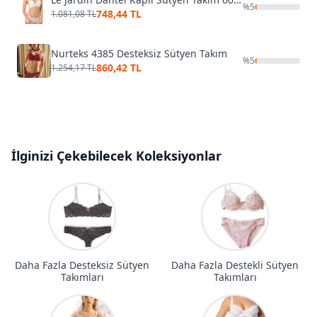
%
5
748,44 TL
1.081,08 TL
Nurteks 4385 Desteksiz Sütyen Takım
%
5
860,42 TL
1.254,17 TL
İlginizi Çekebilecek Koleksiyonlar
Daha Fazla Desteksiz Sütyen
Daha Fazla Destekli Sütyen
Takımları
Takımları