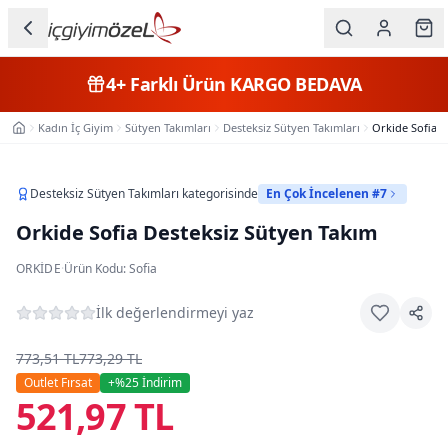
Ana içeriğe geç
İç Giyim
4+
Farklı Ürün
KARGO BEDAVA
Kategorileri
Kadın İç Giyim
Sütyen Takımları
Desteksiz Sütyen Takımları
Orkide Sofia D
Ana Sayfa
Kadın
Erkek
Desteksiz Sütyen Takımları
kategorisinde
En Çok İncelenen #7
Orkide Sofia Desteksiz Sütyen Takım
Çocuk
ORKIDE
·
Ürün Kodu:
Sofia
Fantazi
İlk değerlendirmeyi yaz
Büyük
Beden
773,51 TL
773,29 TL
Outlet Fırsat
+%
25
İndirim
521,97 TL
Markalar
Plaj & Mayo