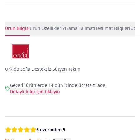
Ürün Detayları
Ürün Bilgisi
Ürün Özellikleri
Yıkama Talimatı
Teslimat Bilgileri
Ödem
Orkide Sofia Desteksiz Sütyen Takım
Geçerli ürünlerde 14 gün içinde ücretsiz iade.
Detaylı bilgi için tıklayın
5 üzerinden 5