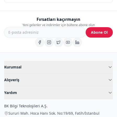
Fırsatları kaçırmayın
Yeni gelenler ve indirimler için bültene abone olun
Abone Ol
Kurumsal
Hakkımızda
Alışveriş
Blog
Kadın İç Giyim
İç Giyim Rehberi
Yardım
Erkek İç Giyim
İletişim
Sıkça Sorulan Sorular
Fantazi İç Giyim
BK Bilgi Teknolojileri A.Ş.
İade Politikası
Çocuk İç Giyim
Sururi Mah. Hoca Hanı Sok. No:19/69
,
Fatih
/
İstanbul