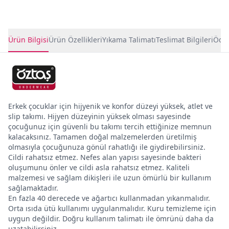
Ürün Detayları
Ürün Bilgisi
Ürün Özellikleri
Yıkama Talimatı
Teslimat Bilgileri
Ödem
Erkek çocuklar için hijyenik ve konfor düzeyi yüksek, atlet ve
slip takımı. Hijyen düzeyinin yüksek olması sayesinde
çocuğunuz için güvenli bu takımı tercih ettiğinize memnun
kalacaksınız. Tamamen doğal malzemelerden üretilmiş
olmasıyla çocuğunuza gönül rahatlığı ile giydirebilirsiniz.
Cildi rahatsız etmez. Nefes alan yapısı sayesinde bakteri
oluşumunu önler ve cildi asla rahatsız etmez. Kaliteli
malzemesi ve sağlam dikişleri ile uzun ömürlü bir kullanım
sağlamaktadır.
En fazla 40 derecede ve ağartıcı kullanmadan yıkanmalıdır.
Orta ısıda ütü kullanımı uygulanmalıdır. Kuru temizleme için
uygun değildir. Doğru kullanım talimatı ile ömrünü daha da
uzatabilirsiniz.