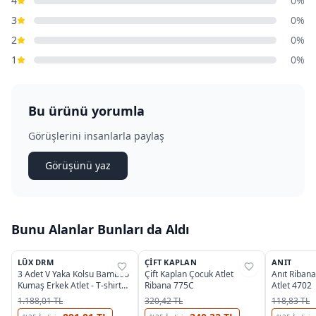
4
0%
3
0%
2
0%
1
0%
Bu ürünü yorumla
Görüşlerini insanlarla paylaş
Görüşünü yaz
Bunu Alanlar Bunları da Aldı
2
OUTLET
LÜX DRM
ÇIFT KAPLAN
ANIT
%
35
%
39
%
38
3 Adet V Yaka Kolsu Bamboo
Çift Kaplan Çocuk Atlet
Anıt Riban
Kumaş Erkek Atlet - T-shirt
Ribana 775C
Atlet 4702
Lüx DRM 3904
1.188,01 TL
320,42 TL
118,83 TL