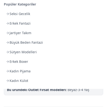
Kargoya Teslim
Şehir seçin
DHL
Popüler Kategoriler
Yarın kargoda
Seksi Gecelik
Kargo Bedava
Erkek Fantazi
3.000
TL veya
4
farklı ürün
Jartiyer Takım
Sepette %
25
indirim Kampanya fırsatını kaçırma!
Son Gün!
Büyük Beden Fantazi
%100 Orijinal Ürün Garantisi
Sütyen Modelleri
Gizli Gönderim:
Paket üzerinde ürün içeriği yer almaz.
Erkek Boxer
Kolay İade:
İade koşullarına
göre 14 gün iade garantisi.
BK Bilgi Teknolojileri
Güvencesi · 16. Yıl
Kadın Pijama
TROY
iyzico
3D Secure
256-bit SSL
Kadın Külot
Bu üründeki Outlet Fırsat modelleri:
Beyaz-3-4 Yaş