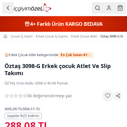
Ana içeriğe geç
İç Giyim
4+
Farklı Ürün
KARGO BEDAVA
Kategorileri
Çocuk İç Giyim
Erkek Çocuk İç Giyimi
Erkek Çocuk Atlet
Öztaş 3098-G Erkek
Ana Sayfa
Kadın
Erkek
Erkek Çocuk Atlet
kategorisinde
En Çok Satan #1
Öztaş 3098-G Erkek çocuk Atlet Ve Slip
Çocuk
Takımı
Fantazi
ÖZTAŞ
·
Ürün Kodu:
3098-G
·
%100 Pamuk
Büyük
İlk değerlendirmeyi yaz
Beden
408,36 TL
384,11 TL
Markalar
Sepette %
25
İndirim
288,08 TL
Plaj & Mayo