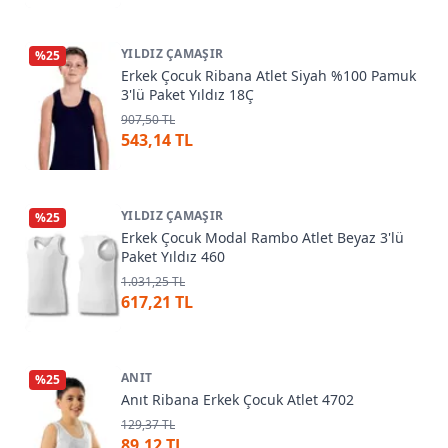
YILDIZ ÇAMAŞIR
%
25
Erkek Çocuk Ribana Atlet Siyah %100 Pamuk
3'lü Paket Yıldız 18Ç
907,50 TL
543,14 TL
YILDIZ ÇAMAŞIR
%
25
Erkek Çocuk Modal Rambo Atlet Beyaz 3'lü
Paket Yıldız 460
1.031,25 TL
617,21 TL
ANIT
%
25
Anıt Ribana Erkek Çocuk Atlet 4702
129,37 TL
89,12 TL