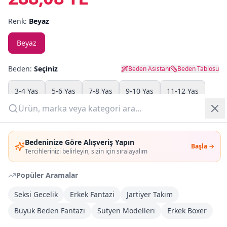
Renk:
Beyaz
Yazlık Pijama
Beyaz
Kampanyalar
Yeni Gelenler
Beden:
Seçiniz
Beden Asistanı
Beden Tablosu
OUTLET
3-4 Yaş
5-6 Yaş
7-8 Yaş
9-10 Yaş
11-12 Yaş
13-14 Yaş
Giriş Yap
Adet:
Bedeninize Göre Alışveriş Yapın
Başla →
Üye Ol
Tercihlerinizi belirleyin, sizin için sıralayalım
Sepete Ekle
Popüler Aramalar
Seksi Gecelik
Erkek Fantazi
Jartiyer Takım
Şimdi Al
Büyük Beden Fantazi
Sütyen Modelleri
Erkek Boxer