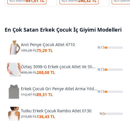
891,01 TL
240,32 TL
%
25
İndirim
%
25
İndirim
%
25
İndiri
En Çok Satan
Erkek Çocuk İç Giyimi
Modelleri
Anıt Penye Çocuk Atlet 4710
%
15
75,29 TL
109,28 TL
Öztaş 3098-G Erkek çocuk Atlet Ve Slip Takımı
%
15
288,08 TL
408,36 TL
Erkek Çocuk Gri Penye Atlet Arma Yıldız 5502
%
15
89,31 TL
112,47 TL
Tutku Erkek Çocuk Rambo Atlet 0130
%
5
136,43 TL
219,80 TL