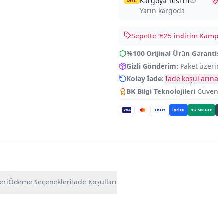
Kargoya Teslim
DHL
Yarın kargoda
Sepette %
25
indirim Kampa
%100 Orijinal Ürün Garanti
Gizli Gönderim:
Paket üzeri
Kolay İade:
İade koşullarına
BK Bilgi Teknolojileri
Güvence
TROY
iyzico
3D Secure
eri
Ödeme Seçenekleri
İade Koşulları