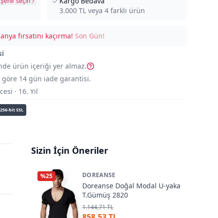
Kargo Bedava
Şehir seçin
3.000
TL veya
4
farklı ürün
nya fırsatını kaçırma!
Son Gün!
si
nde ürün içeriği yer almaz.
göre 14 gün iade garantisi.
si · 16. Yıl
256-bit SSL
Sizin İçin Öneriler
DOREANSE
%
25
Doreanse Doğal Modal U-yaka
T.Gümüş 2820
1.144,71 TL
858,53 TL