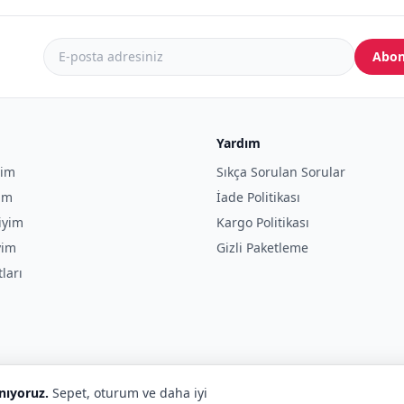
Abon
Yardım
yim
Sıkça Sorulan Sorular
yim
İade Politikası
iyim
Kargo Politikası
yim
Gizli Paketleme
tları
anıyoruz.
Sepet, oturum ve daha iyi