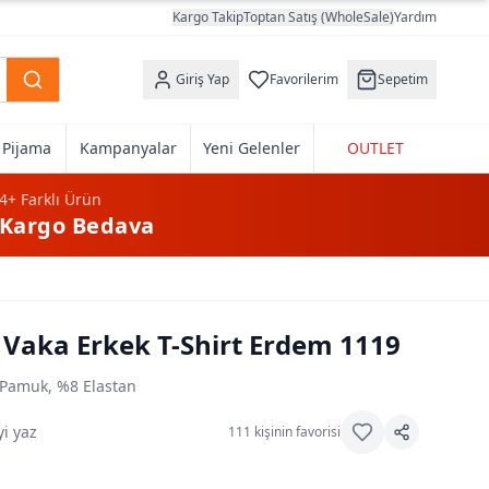
Kargo Takip
Toptan Satış (WholeSale)
Yardım
Giriş Yap
Favorilerim
Sepetim
k Pijama
Kampanyalar
Yeni Gelenler
OUTLET
4+
Farklı Ürün
Kargo Bedava
Vaka Erkek T-Shirt Erdem 1119
Pamuk, %8 Elastan
i yaz
111
kişinin favorisi