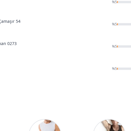
%
5
z Çamaşır 54
%
5
zkan 0273
%
5
%
5