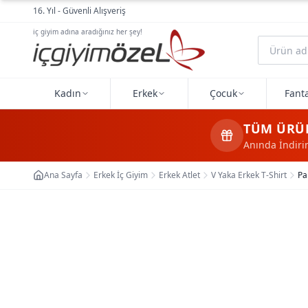
Ana içeriğe geç
16. Yıl - Güvenli Alışveriş
iç giyim adına aradığınız her şey!
Kadın
Erkek
Çocuk
Fanta
TÜM ÜRÜ
Anında İndir
Ana Sayfa
Erkek İç Giyim
Erkek Atlet
V Yaka Erkek T-Shirt
Pa