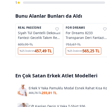
1
Bunu Alanlar Bunları da Aldı
REAL PASSIONE
%
37
FOR DREAMS
%
35
Siyah Tül Dantelli Dekolteli
For Dreams 8233
Fantezi Gecelik Takım Real
Transparan Deri Fantazi
Passione 70011
Elbise
609,99 TL
753,67 TL
457,49 TL
565,25 TL
%
25
İndirim
%
25
İndirim
En Çok Satan
Erkek Atlet
Modelleri
Erkek V Yaka Pamuklu Modal Esnek Rahat Kısa Kol
255,81 TL
466,76 TL
Çift Kaplan Derin V Yaka T-Shirt 936