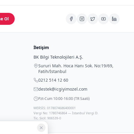
e Ol
İletişim
BK Bilgi Teknolojileri A.Ş.
Sururi Mah. Hoca Hanı Sok. No:19/69
,
Fatih
/
İstanbul
0212 514 12 60
destek@icgiyimozel.com
Pzt-Cum 10:00-16:00 (TR Saati)
MERSİS: 0178074686400001
Vergi No: 1780746864 — İstanbul Vergi D.
Tic. Sicil: 906539-0