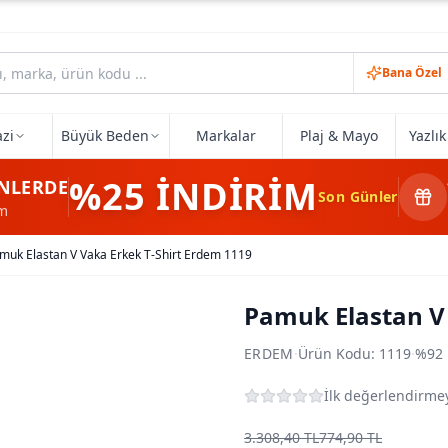
Bana Özel
zi
Büyük Beden
Markalar
Plaj & Mayo
Yazlı
%25
İNDİRİM
NLERDE
Son Günler
im
muk Elastan V Vaka Erkek T-Shirt Erdem 1119
Pamuk Elastan V 
ERDEM
·
Ürün Kodu:
1119
·
%92 
İlk değerlendirmey
3.308,40 TL
774,90 TL