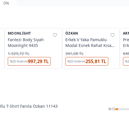
0%
2
MOONLIGHT
%
29
ÖZKAN
%
45
AR
%
Fantezi Body Siyah
Erkek V Yaka Pamuklu
Pr
Moonlight 9435
Modal Esnek Rahat Kısa
Erk
Kollu T-Shirt Fanila Özkan
Arm
1.329,72 TL
341,08 TL
648
11143
997,29 TL
255,81 TL
%
25
İndirim
%
25
İndirim
%
lu T-Shirt Fanila Özkan 11143
%
15