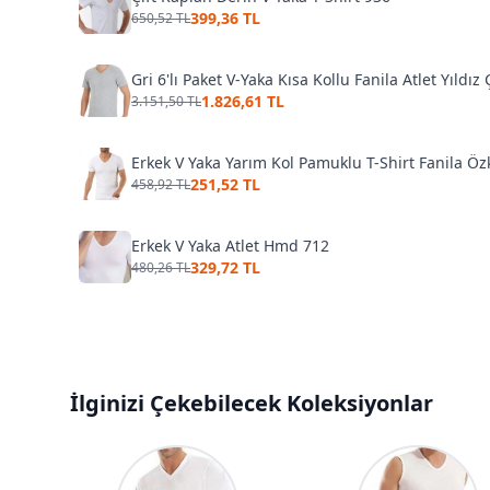
399,36 TL
650,52 TL
Gri 6'lı Paket V-Yaka Kısa Kollu Fanila Atlet Yıldı
1.826,61 TL
3.151,50 TL
Erkek V Yaka Yarım Kol Pamuklu T-Shirt Fanila Ö
251,52 TL
458,92 TL
Erkek V Yaka Atlet Hmd 712
329,72 TL
480,26 TL
İlginizi Çekebilecek Koleksiyonlar