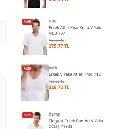
NBB
%
25
Erkek Atlet Kısa Kollu V Yaka
NBB 707
455,23 TL
275,77 TL
HMD
%
25
Erkek V Yaka Atlet Hmd 712
480,26 TL
329,72 TL
ÖZTAŞ
%
25
Elegant Erkek Bambu V Yaka
Öztaş Y1933