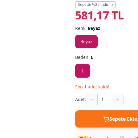
Sepette %
25
İndirim
581,17 TL
Renk:
Beyaz
Beyaz
Beden:
L
L
Son
1
adet kaldı!
Adet:
Sepete Ekle