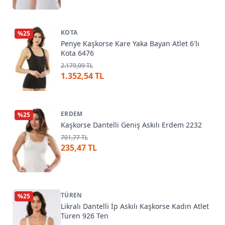
KOTA
%
25
Penye Kaşkorse Kare Yaka Bayan Atlet 6'lı
Kota 6476
2.179,09 TL
1.352,54 TL
ERDEM
%
25
Kaşkorse Dantelli Geniş Askılı Erdem 2232
701,77 TL
235,47 TL
TÜREN
%
25
Likralı Dantelli İp Askılı Kaşkorse Kadın Atlet
Türen 926 Ten