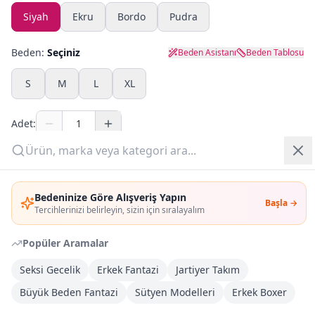
Siyah
Ekru
Bordo
Pudra
Yazlık Pijama
Beden:
Seçiniz
Beden Asistanı
Beden Tablosu
Kampanyalar
S
M
L
XL
Yeni Gelenler
Adet:
OUTLET
Sepete Ekle
Giriş Yap
Bedeninize Göre Alışveriş Yapın
Şimdi Al
Başla →
Üye Ol
Tercihlerinizi belirleyin, sizin için sıralayalım
Popüler Aramalar
Kargoya Teslim
DHL
Bayram tatili sonrasında kargolanacaktır
Seksi Gecelik
Erkek Fantazi
Jartiyer Takım
Büyük Beden Fantazi
Sütyen Modelleri
Erkek Boxer
Kargo Bedava
3.000
TL veya
4
farklı ürün