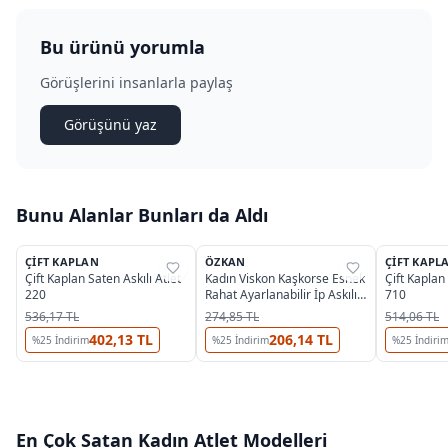
Bu ürünü yorumla
Görüşlerini insanlarla paylaş
Görüşünü yaz
Bunu Alanlar Bunları da Aldı
3
3
ÇIFT KAPLAN
ÖZKAN
ÇIFT KAPL
%
39
%
37
%
39
Çift Kaplan Saten Askılı Atlet
Kadın Viskon Kaşkorse Esnek
Çift Kaplan
220
Rahat Ayarlanabilir İp Askılı
710
Crop Atlet Büstiyer Özkan
536,17 TL
274,85 TL
514,06 TL
27434
402,13 TL
206,14 TL
%
25
İndirim
%
25
İndirim
%
25
İndiri
En Çok Satan
Kadın Atlet
Modelleri