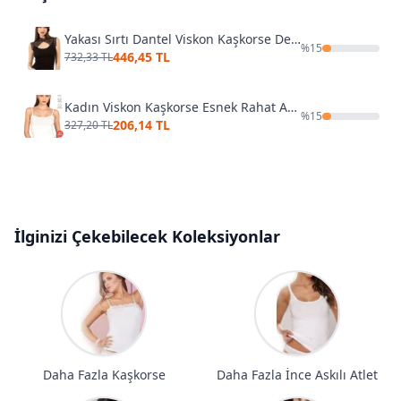
Yakası Sırtı Dantel Viskon Kaşkorse Detaylı Esnek Örme Kadın Atlet Bluz Özkan 27055
%
15
446,45 TL
732,33 TL
Kadın Viskon Kaşkorse Esnek Rahat Ayarlanabilir İp Askılı Crop Atlet Büstiyer Özkan 27434
%
15
206,14 TL
327,20 TL
İlginizi Çekebilecek Koleksiyonlar
Daha Fazla Kaşkorse
Daha Fazla İnce Askılı Atlet