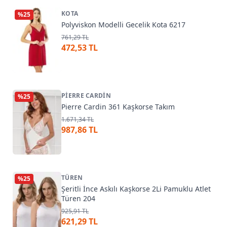
KOTA
%
25
Polyviskon Modelli Gecelik Kota 6217
761,29 TL
472,53 TL
PIERRE CARDIN
%
25
Pierre Cardin 361 Kaşkorse Takım
1.671,34 TL
987,86 TL
TÜREN
%
25
Şeritli İnce Askılı Kaşkorse 2Li Pamuklu Atlet
Türen 204
925,91 TL
621,29 TL