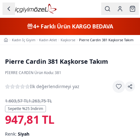
Ana içeriğe geç
İç Giyim
4+
Farklı Ürün
KARGO BEDAVA
Kategorileri
Kadın İç Giyim
Kadın Atlet
Kaşkorse
Pierre Cardin 381 Kaşkorse Takım
Ana Sayfa
Kadın
Erkek
Pierre Cardin 381 Kaşkorse Takım
Çocuk
PIERRE CARDIN
·
Ürün Kodu:
381
Fantazi
İlk değerlendirmeyi yaz
Büyük
1.603,57 TL
1.263,75 TL
Beden
Sepette %
25
İndirim
947,81 TL
Markalar
Renk:
Siyah
Plaj & Mayo