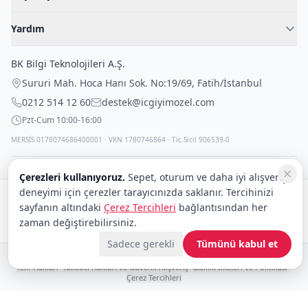
Blog
Kadın İç Giyim
İç Giyim Rehberi
Yardım
Erkek İç Giyim
İletişim
Sıkça Sorulan Sorular
Fantazi İç Giyim
BK Bilgi Teknolojileri A.Ş.
İade Politikası
Çocuk İç Giyim
Sururi Mah. Hoca Hanı Sok. No:19/69
,
Fatih
/
İstanbul
Kargo Politikası
Outlet Fırsatları
0212 514 12 60
destek@icgiyimozel.com
Gizli Paketleme
Pzt-Cum 10:00-16:00
MERSİS 0178074686400001 · VKN 1780746864 · Tic.Sicil 906539-0
Çerezleri kullanıyoruz.
Sepet, oturum ve daha iyi alışveriş
deneyimi için çerezler tarayıcınızda saklanır. Tercihinizi
Güvenli alışveriş:
sayfanın altındaki
Çerez Tercihleri
bağlantısından her
zaman değiştirebilirsiniz.
Kargo:
DHL
eCommerce
Sadece gerekli
Tümünü kabul et
© 2008–2026 BK Bilgi Teknolojileri ve Ticaret A.Ş.
Telif Hakları
|
Tüketici Hakları ve Güvenli Alışveriş
|
Gizlilik İlkeleri ve Politikası
|
Çerez Tercihleri