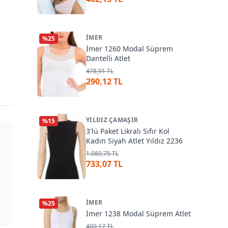
İMER
%
25
İmer 1260 Modal Süprem
Dantelli Atlet
478,91 TL
290,12 TL
YILDIZ ÇAMAŞIR
%
15
3'lü Paket Likralı Sıfır Kol
Kadın Siyah Atlet Yıldız 2236
1.080,75 TL
733,07 TL
İMER
%
25
İmer 1238 Modal Süprem Atlet
400,17 TL