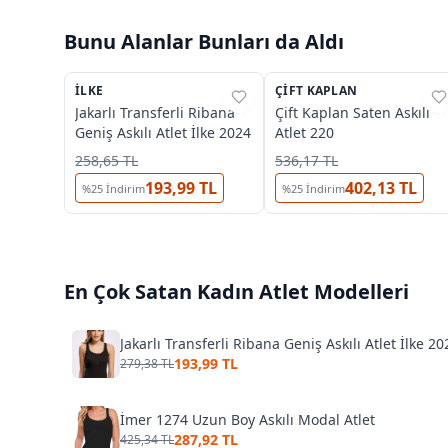
Bunu Alanlar Bunları da Aldı
5
3
İLKE
%
31
ÇIFT KAPLAN
%
39
Jakarlı Transferli Ribana
Çift Kaplan Saten Askılı
Geniş Askılı Atlet İlke 2024
Atlet 220
258,65 TL
536,17 TL
193,99 TL
402,13 TL
%
25
İndirim
%
25
İndirim
En Çok Satan
Kadın Atlet
Modelleri
Jakarlı Transferli Ribana Geniş Askılı Atlet İlke 20
193,99 TL
279,38 TL
İmer 1274 Uzun Boy Askılı Modal Atlet
287,92 TL
425,34 TL