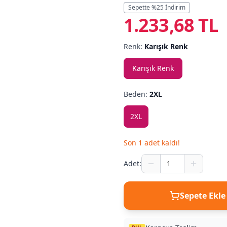
Sepette %
25
İndirim
1.233,68 TL
Renk:
Karışık Renk
Karışık Renk
Beden:
2XL
2XL
Son
1
adet kaldı!
Adet:
Sepete Ekle