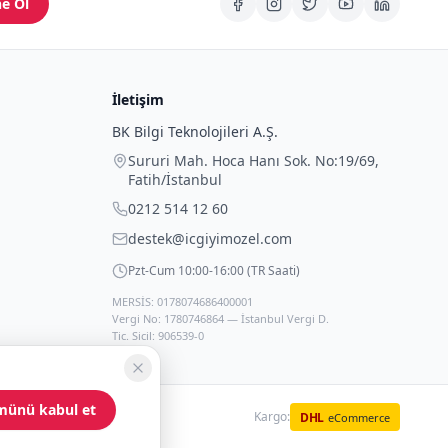
e Ol
İletişim
BK Bilgi Teknolojileri A.Ş.
Sururi Mah. Hoca Hanı Sok. No:19/69
,
Fatih
/
İstanbul
0212 514 12 60
destek@icgiyimozel.com
Pzt-Cum 10:00-16:00 (TR Saati)
MERSİS: 0178074686400001
Vergi No: 1780746864 — İstanbul Vergi D.
Tic. Sicil: 906539-0
münü kabul et
Kargo:
DHL
eCommerce