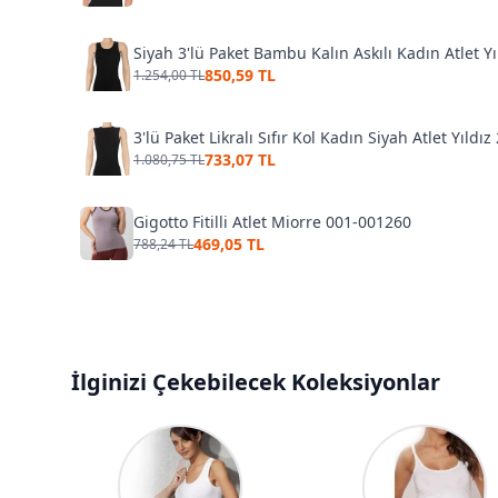
Siyah 3'lü Paket Bambu Kalın Askılı Kadın Atlet Yı
850,59 TL
1.254,00 TL
3'lü Paket Likralı Sıfır Kol Kadın Siyah Atlet Yıldız
733,07 TL
1.080,75 TL
Gigotto Fitilli Atlet Miorre 001-001260
469,05 TL
788,24 TL
İlginizi Çekebilecek Koleksiyonlar