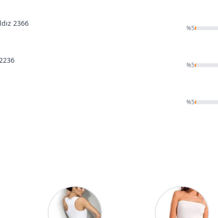
ldız 2366
%
5
 2236
%
5
%
5