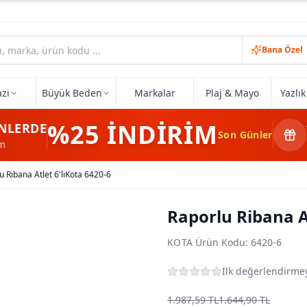
Bana Özel
zi
Büyük Beden
Markalar
Plaj & Mayo
Yazlı
%25
İNDİRİM
NLERDE
Son Günler
im
u Ribana Atlet 6'lıKota 6420-6
Raporlu Ribana At
KOTA
·
Ürün Kodu:
6420-6
İlk değerlendirmey
1.987,59 TL
1.644,90 TL