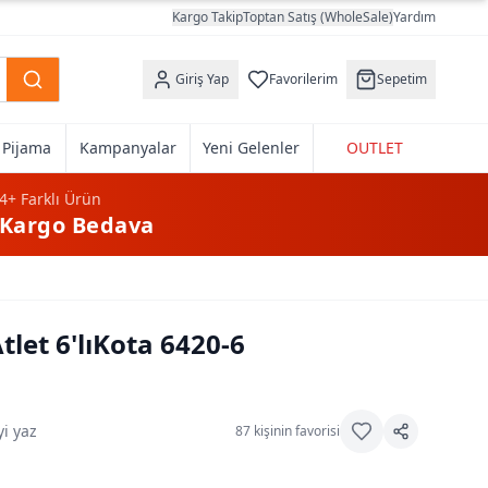
Kargo Takip
Toptan Satış (WholeSale)
Yardım
Giriş Yap
Favorilerim
Sepetim
k Pijama
Kampanyalar
Yeni Gelenler
OUTLET
4+
Farklı Ürün
Kargo Bedava
let 6'lıKota 6420-6
i yaz
87
kişinin favorisi