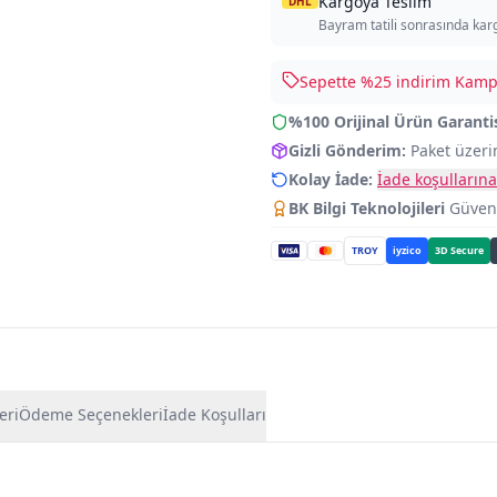
Kargoya Teslim
DHL
Bayram tatili sonrasında kar
Sepette %
25
indirim Kampa
%100 Orijinal Ürün Garanti
Gizli Gönderim:
Paket üzeri
Kolay İade:
İade koşullarına
BK Bilgi Teknolojileri
Güvence
TROY
iyzico
3D Secure
eri
Ödeme Seçenekleri
İade Koşulları