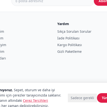
Abon
Yardım
yim
Sıkça Sorulan Sorular
yim
İade Politikası
iyim
Kargo Politikası
yim
Gizli Paketleme
tları
anıyoruz.
Sepet, oturum ve daha iyi
imi için çerezler tarayıcınızda saklanır.
Sadece gerekli
Tü
fanın altındaki
Çerez Tercihleri
 her zaman değiştirebilirsiniz.