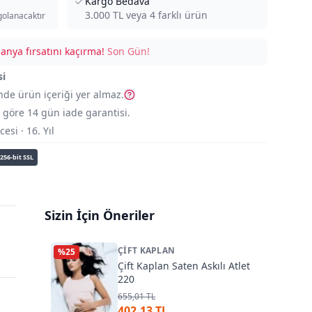
Kargo Bedava
3.000
TL veya
4
farklı ürün
golanacaktır
nya fırsatını kaçırma!
Son Gün!
si
nde ürün içeriği yer almaz.
göre 14 gün iade garantisi.
si · 16. Yıl
256-bit SSL
Sizin İçin Öneriler
ÇIFT KAPLAN
%
25
Çift Kaplan Saten Askılı Atlet
220
655,01 TL
402,13 TL