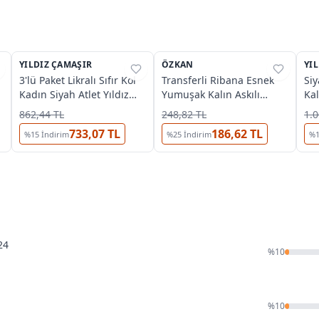
6
YILDIZ ÇAMAŞIR
%
32
ÖZKAN
%
35
YI
%
3'lü Paket Likralı Sıfır Kol
Transferli Ribana Esnek
Si
Kadın Siyah Atlet Yıldız
Yumuşak Kalın Askılı
Kal
2236
Kadın Atlet Özkan 23493
Yıl
862,44 TL
248,82 TL
1.0
733,07 TL
186,62 TL
%
15
İndirim
%
25
İndirim
%
24
%
10
%
10