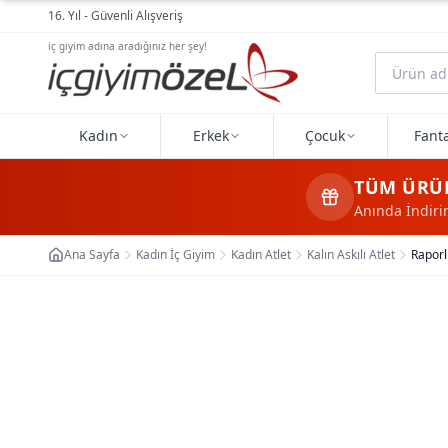
Ana içeriğe geç
16. Yıl - Güvenli Alışveriş
iç giyim adına aradığınız her şey!
Kadın
Erkek
Çocuk
Fanta
TÜM ÜRÜ
Anında İndir
Ana Sayfa
Kadın İç Giyim
Kadın Atlet
Kalın Askılı Atlet
Raporl