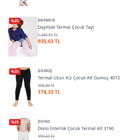
DAYMOD
%
25
Daymod Termal Çocuk Tayt
1.345,91 TL
935,63 TL
GÜMÜŞ
%
25
Termal Uzun Kız Çocuk Alt Gümüş 4072
308,40 TL
174,33 TL
DONO
%
25
Dono İnterlok Çocuk Termal Alt 3190
390,42 TL