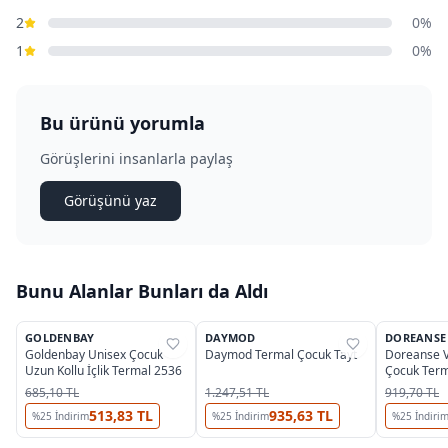
2
0%
1
0%
Bu ürünü yorumla
Görüşlerini insanlarla paylaş
Görüşünü yaz
Bunu Alanlar Bunları da Aldı
2
GOLDENBAY
DAYMOD
DOREANSE
%
37
%
30
%
25
Goldenbay Unisex Çocuk
Daymod Termal Çocuk Tayt
Doreanse V
Uzun Kollu İçlik Termal 2536
Çocuk Term
685,10 TL
1.247,51 TL
919,70 TL
513,83 TL
935,63 TL
%
25
İndirim
%
25
İndirim
%
25
İndiri