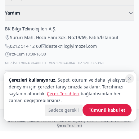
Blog
Kadın İç Giyim
İç Giyim Rehberi
Yardım
Erkek İç Giyim
İletişim
Sıkça Sorulan Sorular
Fantazi İç Giyim
BK Bilgi Teknolojileri A.Ş.
İade Politikası
Çocuk İç Giyim
Sururi Mah. Hoca Hanı Sok. No:19/69
,
Fatih
/
İstanbul
Kargo Politikası
Outlet Fırsatları
0212 514 12 60
destek@icgiyimozel.com
Gizli Paketleme
Pzt-Cum 10:00-16:00
MERSİS 0178074686400001 · VKN 1780746864 · Tic.Sicil 906539-0
Çerezleri kullanıyoruz.
Sepet, oturum ve daha iyi alışveriş
deneyimi için çerezler tarayıcınızda saklanır. Tercihinizi
Güvenli alışveriş:
sayfanın altındaki
Çerez Tercihleri
bağlantısından her
zaman değiştirebilirsiniz.
Kargo:
DHL
eCommerce
Sadece gerekli
Tümünü kabul et
© 2008–2026 BK Bilgi Teknolojileri ve Ticaret A.Ş.
Telif Hakları
|
Tüketici Hakları ve Güvenli Alışveriş
|
Gizlilik İlkeleri ve Politikası
|
Çerez Tercihleri