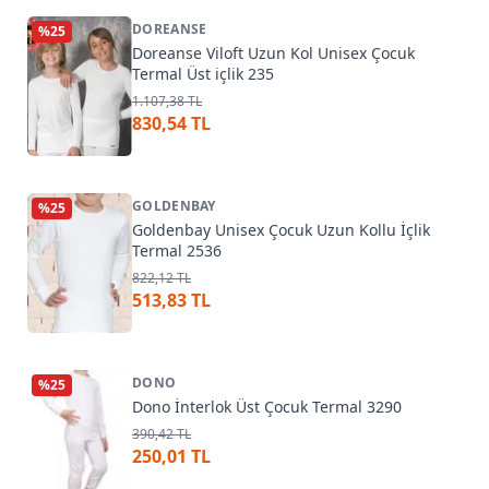
DOREANSE
%
25
Doreanse Viloft Uzun Kol Unisex Çocuk
Termal Üst içlik 235
1.107,38 TL
830,54 TL
GOLDENBAY
%
25
Goldenbay Unisex Çocuk Uzun Kollu İçlik
Termal 2536
822,12 TL
513,83 TL
DONO
%
25
Dono İnterlok Üst Çocuk Termal 3290
390,42 TL
250,01 TL