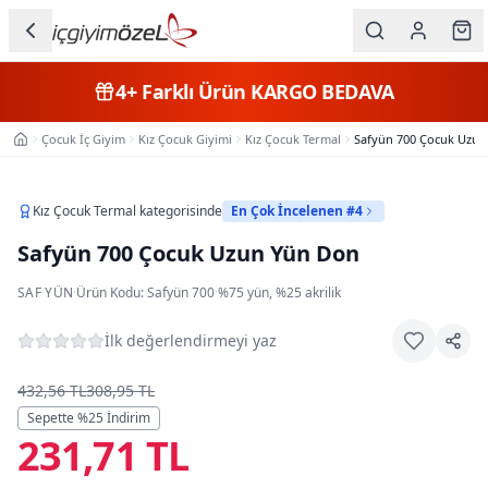
Ana içeriğe geç
İç Giyim
4+
Farklı Ürün
KARGO BEDAVA
Kategorileri
Çocuk İç Giyim
Kız Çocuk Giyimi
Kız Çocuk Termal
Safyün 700 Çocuk Uzu
Ana Sayfa
Kadın
Erkek
Kız Çocuk Termal
kategorisinde
En Çok İncelenen #4
Safyün 700 Çocuk Uzun Yün Don
Çocuk
SAF YÜN
·
Ürün Kodu:
Safyün 700
·
%75 yün, %25 akrilik
Fantazi
İlk değerlendirmeyi yaz
Büyük
Beden
432,56 TL
308,95 TL
Sepette %
25
İndirim
231,71 TL
Markalar
Plaj & Mayo