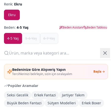
Renk:
Ekru
Yazlık Pijama
Ekru
Kampanyalar
Beden:
4-5 Yaş
Beden Asistanı
Beden Tablosu
Yeni Gelenler
4-5 Yaş
5-6 Yaş
6-7 Yaş
OUTLET
Son
1
adet kaldı!
Giriş Yap
Adet:
Bedeninize Göre Alışveriş Yapın
Başla →
Üye Ol
Tercihlerinizi belirleyin, sizin için sıralayalım
Sepete Ekle
Popüler Aramalar
Şimdi Al
Seksi Gecelik
Erkek Fantazi
Jartiyer Takım
Büyük Beden Fantazi
Sütyen Modelleri
Erkek Boxer
Kargoya Teslim
DHL