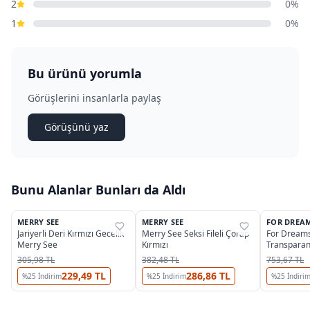
2
0%
1
0%
Bu ürünü yorumla
Görüşlerini insanlarla paylaş
Görüşünü yaz
Bunu Alanlar Bunları da Aldı
MERRY SEE
MERRY SEE
FOR DREA
%
35
%
35
%
35
Jariyerli Deri Kırmızı Gecelik
Merry See Seksi Fileli Çorap
For Dream
Merry See
Kırmızı
Transparan
Elbise
305,98 TL
382,48 TL
753,67 TL
229,49 TL
286,86 TL
%
25
İndirim
%
25
İndirim
%
25
İndiri