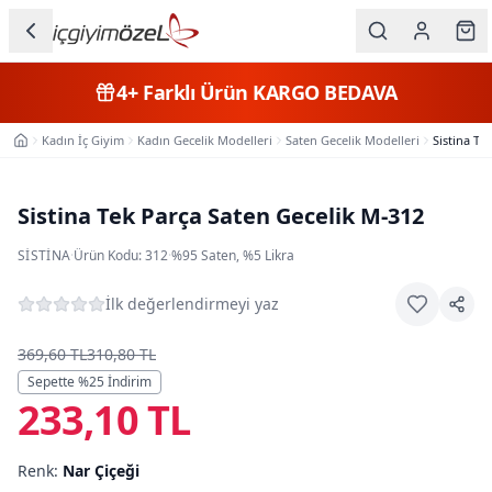
Ana içeriğe geç
İç Giyim
4+
Farklı Ürün
KARGO BEDAVA
Kategorileri
Kadın İç Giyim
Kadın Gecelik Modelleri
Saten Gecelik Modelleri
Sistina Te
Ana Sayfa
Kadın
Erkek
Sistina Tek Parça Saten Gecelik M-312
Çocuk
SISTINA
·
Ürün Kodu:
312
·
%95 Saten, %5 Likra
Fantazi
İlk değerlendirmeyi yaz
Büyük
369,60 TL
310,80 TL
Beden
Sepette %
25
İndirim
233,10 TL
Markalar
Renk:
Nar Çiçeği
Plaj & Mayo