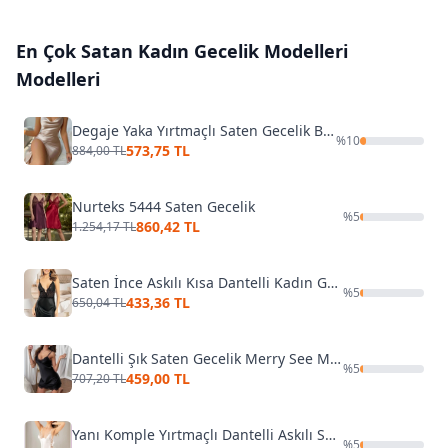
En Çok Satan
Kadın Gecelik Modelleri
Modelleri
Degaje Yaka Yırtmaçlı Saten Gecelik Bej Merry See MS2389 Bej
%
10
573,75 TL
884,00 TL
Nurteks 5444 Saten Gecelik
%
5
860,42 TL
1.254,17 TL
Saten İnce Askılı Kısa Dantelli Kadın Gecelik Miss Laris 2103
%
5
433,36 TL
650,04 TL
Dantelli Şık Saten Gecelik Merry See MS 2375 Siyah
%
5
459,00 TL
707,20 TL
Yanı Komple Yırtmaçlı Dantelli Askılı Saten Gecelik Miss Laris 2144
%
5