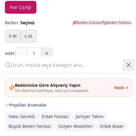
Nar Çiçeği
Yazlık Pijama
Beden:
Seçiniz
Beden Asistanı
Beden Tablosu
Kampanyalar
S-M
L-XL
Yeni Gelenler
Adet:
OUTLET
Sepete Ekle
Giriş Yap
Bedeninize Göre Alışveriş Yapın
Şimdi Al
Başla →
Üye Ol
Tercihlerinizi belirleyin, sizin için sıralayalım
Popüler Aramalar
Kargoya Teslim
Şehir seçin
DHL
Yarın kargoda
Seksi Gecelik
Erkek Fantazi
Jartiyer Takım
Büyük Beden Fantazi
Sütyen Modelleri
Erkek Boxer
Kargo Bedava
3.000
TL veya
4
farklı ürün