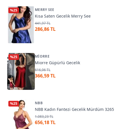
MERRY SEE
%
25
Kısa Saten Gecelik Merry See
441,97 TL
286,86 TL
MIORRE
%
25
Miorre Güpürlü Gecelik
616,06 TL
366,59 TL
NBB
%
25
NBB Kadın Fantezi Gecelik Mürdüm 3265
1.083,23 TL
656,18 TL