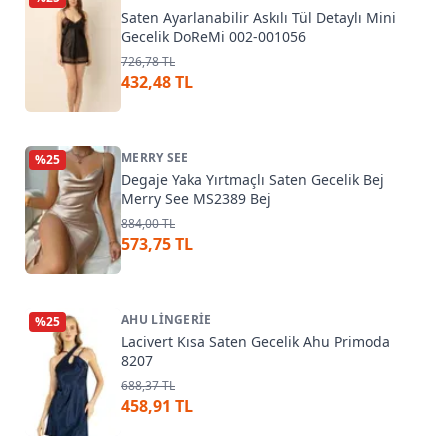
Saten Ayarlanabilir Askılı Tül Detaylı Mini
Gecelik DoReMi 002-001056
726,78 TL
432,48 TL
MERRY SEE
%
25
Degaje Yaka Yırtmaçlı Saten Gecelik Bej
Merry See MS2389 Bej
884,00 TL
573,75 TL
AHU LINGERIE
%
25
Lacivert Kısa Saten Gecelik Ahu Primoda
8207
688,37 TL
458,91 TL