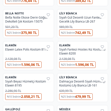
776,84 TL
389,82 TL
%
25
İndirim
%
25
İndirim
BELLA NOTTE
LILY BIANCA
%
76
%
38
Bella Notte Ekose Derin Göğüs
Siyah Gül Desenli Uzun Fantezi
Dekolteli Şık Kostüm 15075
Gecelik Lily Bianca LB-267
501,20 TL
989,99 TL
375,90 TL
742,49 TL
%
25
İndirim
%
25
İndirim
ELAWIN
ELAWIN
%
35
%
35
Elawin Latex Polis Kostüm 8110
Siyah Fantezi Hostes Kız Kostümü
Elawin 8200
2.128,08 TL
2.128,08 TL
1.596,06 TL
1.596,06 TL
%
25
İndirim
%
25
İndirim
ELAWIN
LILY BIANCA
%
22
%
38
Siyah Beyaz Hizmetçi Kostüm
Dalmaçya Desenli Siyah Hizmetçi
⚡
Flash
Elawin 8195
Kostümü Lily Bianca LB-161
2.286,90 TL
639,99 TL
2.058,21 TL
479,99 TL
%
10
İndirim
%
25
İndirim
GALLIPOLI
MISSISX
%
25
%
38