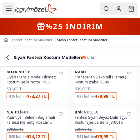
Ana içeriğe geç
İç Giyim
4+
Farklı Ürün
KARGO BEDAVA
Kategorileri
Fantezi Kostüm Modelleri
Siyah Fantezi Kostüm Modelleri
Ana Sayfa
Kadın
Siyah Fantezi Kostüm Modelleri
98
ürün
Erkek
Ürün Listesi
BELLA NOTTE
Çocuk
İZABEL
%
74
%
63
Siyah Fransız Model Hizmetçi
Transparan Dekolteli Hizmetçi
Kostüm Bella Notte 17031
Kostüm İzabel 9006
Fantazi
631,03 TL
639,99 TL
473,27 TL
479,99 TL
%
25
İndirim
%
25
İndirim
Büyük
Beden
NIGHTLIGHT
JESICA BELLA
%
38
%
38
Puantıyeli Belden Bağlamalı
Fantezi Siyah Beyaz Dalmaçyalı
Fantezi Hizmetçi Kostümü
Kostüm Jesica Bella JB-0016
Markalar
Nightlight 3300
698,83 TL
639,99 TL
524,12 TL
479,99 TL
%
25
İndirim
%
25
İndirim
Plaj & Mayo