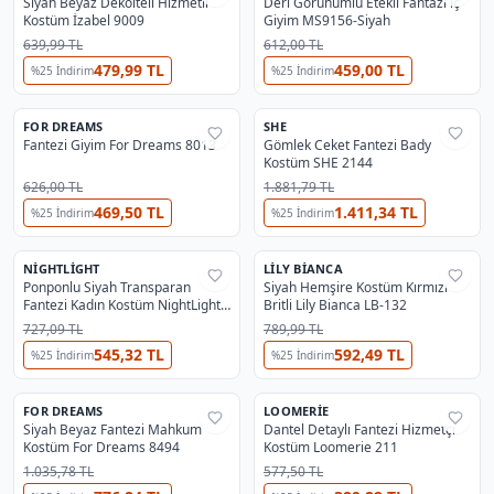
Siyah Beyaz Dekolteli Hizmetli
Deri Görünümlü Etekli Fantazi iç
Kostüm İzabel 9009
Giyim MS9156-Siyah
639,99 TL
612,00 TL
479,99 TL
459,00 TL
%
25
İndirim
%
25
İndirim
FOR DREAMS
SHE
%
35
%
38
Fantezi Giyim For Dreams 8013
Gömlek Ceket Fantezi Bady
Kostüm SHE 2144
626,00 TL
1.881,79 TL
469,50 TL
1.411,34 TL
%
25
İndirim
%
25
İndirim
NIGHTLIGHT
LILY BIANCA
%
39
%
38
Ponponlu Siyah Transparan
Siyah Hemşire Kostüm Kırmızı
Fantezi Kadın Kostüm NightLight
Britli Lily Bianca LB-132
3833
727,09 TL
789,99 TL
545,32 TL
592,49 TL
%
25
İndirim
%
25
İndirim
OUTLET
FOR DREAMS
LOOMERIE
%
35
%
44
Siyah Beyaz Fantezi Mahkum
Dantel Detaylı Fantezi Hizmetçi
Kostüm For Dreams 8494
Kostüm Loomerie 211
1.035,78 TL
577,50 TL