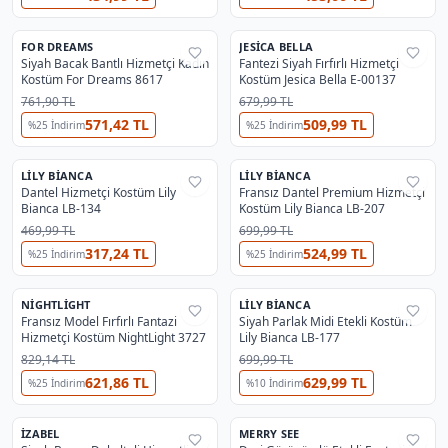
FOR DREAMS
JESICA BELLA
%
35
%
38
Siyah Bacak Bantlı Hizmetçi Kadın
Fantezi Siyah Fırfırlı Hizmetçi
Kostüm For Dreams 8617
Kostüm Jesica Bella E-00137
761,90 TL
679,99 TL
571,42 TL
509,99 TL
%
25
İndirim
%
25
İndirim
OUTLET
LILY BIANCA
LILY BIANCA
%
44
%
38
Dantel Hizmetçi Kostüm Lily
Fransız Dantel Premium Hizmetçi
Bianca LB-134
Kostüm Lily Bianca LB-207
469,99 TL
699,99 TL
317,24 TL
524,99 TL
%
25
İndirim
%
25
İndirim
NIGHTLIGHT
LILY BIANCA
%
38
%
25
Fransız Model Fırfırlı Fantazi
Siyah Parlak Midi Etekli Kostüm
⚡
Flash
Hizmetçi Kostüm NightLight 3727
Lily Bianca LB-177
829,14 TL
699,99 TL
621,86 TL
629,99 TL
%
25
İndirim
%
10
İndirim
İZABEL
MERRY SEE
%
63
%
35