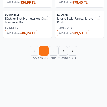
836,99 TL
978,45 TL
%
10
İndirim
%
25
İndirim
2
LOOMERIE
MIORRE
%
25
%
40
Büstyier Etek Hizmetçi Kostüm
Miorre Etekli Fantezi Jartiyerli
Loomerie 107
Kostüm
808,32 TL
1.308,70 TL
606,24 TL
981,53 TL
%
25
İndirim
%
25
İndirim
1
2
3
Toplam
98
ürün
/ Sayfa
1
/
3