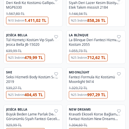
Deri Kedi Kız Kostümü Gallipoli
Siyah Deri Lazer Kesim Büstiyer
⚡
Flash
MGP6330
Etek Takım missisX 2184
1.567,80 TL
1.144,34 TL
1.411,02 TL
858,26 TL
%
10
İndirim
%
25
İndirim
OUTLET
JESICA BELLA
LA BLINQUE
%
38
%
32
Tül Hizmetçi Kostüm Vip Siyah
La Blinque Deri Fantezi Hizmetçi
Jesica Bella JB-15020
Kostüm 2055
639,99 TL
1.055,73 TL
479,99 TL
712,62 TL
%
25
İndirim
%
25
İndirim
SHE
MOONLIGHT
%
43
%
29
Seksi Hizmetli Body Kostüm SHE
Fantezi Formula Kız Kostümü
2019
Moonlight 9414
539,27 TL
1.329,72 TL
404,45 TL
997,29 TL
%
25
İndirim
%
25
İndirim
JESICA BELLA
NEW DREAMS
%
25
%
37
Büyük Beden Lame Parlak Deri
Kravatlı Ekoseli Korse Bağlamalı
⚡
Flash
Görünümlü Siyah Fantezi Gecelik
Fantazi Kostüm New Dreams
Takım Jesica Bella JB-15058
8464
929,99 TL
1.304,60 TL