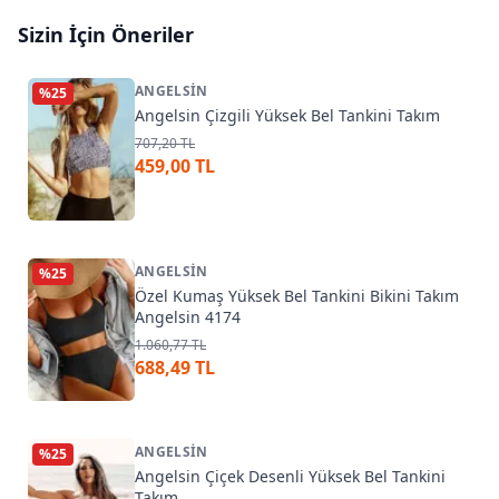
Sizin İçin Öneriler
ANGELSIN
%
25
Angelsin Çizgili Yüksek Bel Tankini Takım
707,20 TL
459,00 TL
ANGELSIN
%
25
Özel Kumaş Yüksek Bel Tankini Bikini Takım
Angelsin 4174
1.060,77 TL
688,49 TL
ANGELSIN
%
25
Angelsin Çiçek Desenli Yüksek Bel Tankini
Takım