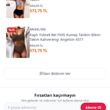
884,00 TL
573,75 TL
ANGELSIN
%
25
Kaplı Yüksek Bel Fitilli Kumaş Tankini Bikini
Takım Kahverengi Angelsin 4371
884,00 TL
573,75 TL
Geri Bildirim Ver
Fırsatları kaçırmayın
Yeni gelenler ve indirimler için bültene abone olun
Abone Ol