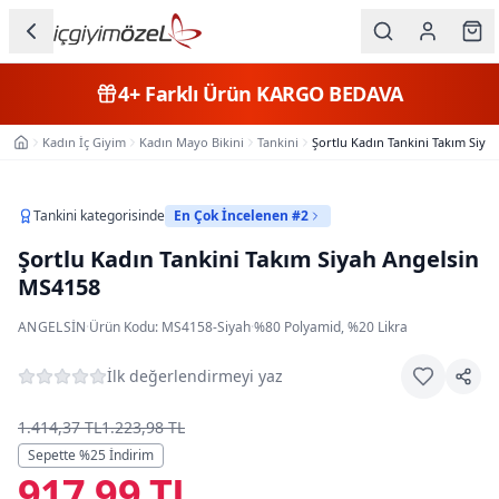
Ana içeriğe geç
İç Giyim
4+
Farklı Ürün
KARGO BEDAVA
Kategorileri
Kadın İç Giyim
Kadın Mayo Bikini
Tankini
Şortlu Kadın Tankini Takım Siya
Ana Sayfa
Kadın
Erkek
Tankini
kategorisinde
En Çok İncelenen #2
Şortlu Kadın Tankini Takım Siyah Angelsin
Çocuk
MS4158
Fantazi
ANGELSIN
·
Ürün Kodu:
MS4158-Siyah
·
%80 Polyamid, %20 Likra
Büyük
İlk değerlendirmeyi yaz
Beden
1.414,37 TL
1.223,98 TL
Markalar
Sepette %
25
İndirim
917,99 TL
Plaj & Mayo