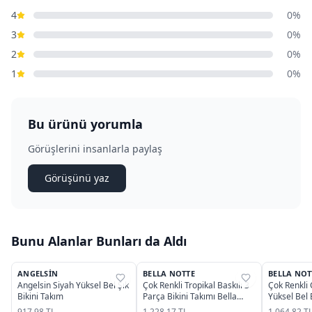
4
0%
3
0%
2
0%
1
0%
Bu ürünü yorumla
Görüşlerini insanlarla paylaş
Görüşünü yaz
Bunu Alanlar Bunları da Aldı
ANGELSIN
BELLA NOTTE
BELLA NOT
%
35
%
66
%
72
Angelsin Siyah Yüksel Bel Şık
Çok Renkli Tropikal Baskılı 3
Çok Renkli 
Bikini Takım
Parça Bikini Takımı Bella
Yüksel Bel 
Notte M-9007
Notte M-9
917,98 TL
1.228,17 TL
1.064,82 T