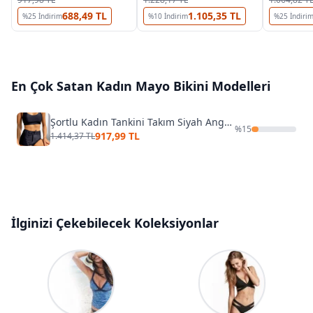
688,49 TL
1.105,35 TL
%
25
İndirim
%
10
İndirim
%
25
İndiri
En Çok Satan
Kadın Mayo Bikini
Modelleri
Şortlu Kadın Tankini Takım Siyah Angelsin MS4158
%
15
917,99 TL
1.414,37 TL
İlginizi Çekebilecek Koleksiyonlar