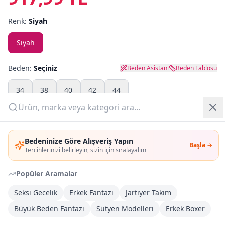
Renk:
Siyah
Yazlık Pijama
Siyah
Kampanyalar
Yeni Gelenler
Beden:
Seçiniz
Beden Asistanı
Beden Tablosu
OUTLET
34
38
40
42
44
Adet:
Giriş Yap
Bedeninize Göre Alışveriş Yapın
Başla →
Üye Ol
Sepete Ekle
Tercihlerinizi belirleyin, sizin için sıralayalım
Popüler Aramalar
Şimdi Al
Seksi Gecelik
Erkek Fantazi
Jartiyer Takım
Büyük Beden Fantazi
Kargoya Teslim
Sütyen Modelleri
Erkek Boxer
DHL
1-3 İş Günü