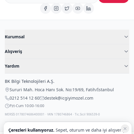
Kurumsal
Hakkımızda
Alışveriş
Blog
Kadın İç Giyim
İç Giyim Rehberi
Yardım
Erkek İç Giyim
İletişim
Sıkça Sorulan Sorular
Fantazi İç Giyim
BK Bilgi Teknolojileri A.Ş.
İade Politikası
Çocuk İç Giyim
Sururi Mah. Hoca Hanı Sok. No:19/69
,
Fatih
/
İstanbul
Kargo Politikası
Outlet Fırsatları
0212 514 12 60
destek@icgiyimozel.com
Gizli Paketleme
Pzt-Cum 10:00-16:00
MERSİS 0178074686400001 · VKN 1780746864 · Tic.Sicil 906539-0
Çerezleri kullanıyoruz.
Sepet, oturum ve daha iyi alışveriş