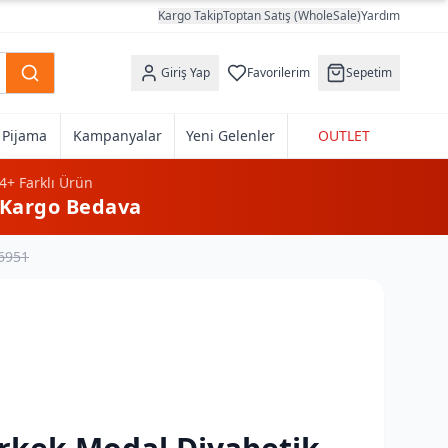
Kargo Takip
Toptan Satış (WholeSale)
Yardım
Giriş Yap
Favorilerim
Sepetim
k Pijama
Kampanyalar
Yeni Gelenler
OUTLET
4+
Farklı Ürün
Kargo Bedava
 6951