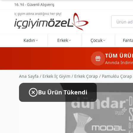
Ana içeriğe geç
16. Yıl - Güvenli Alışveriş
iç giyim adına aradığınız her şey!
Kadın
Erkek
Çocuk
Fanta
TÜM ÜRÜ
Anında İndir
Ana Sayfa
/
Erkek İç Giyim
/
Erkek Çorap
/
Pamuklu Çorap
Bu Ürün Tükendi