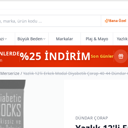
Bana Özel
zi
Büyük Beden
Markalar
Plaj & Mayo
Yazlı
%25
İNDİRİM
NLERDE
Son Günler
im
 Merserize
/
Yazlık 12'li Erkek Modal Diyabetik Çorap 40-44 Dündar
DÜNDAR ÇORAP