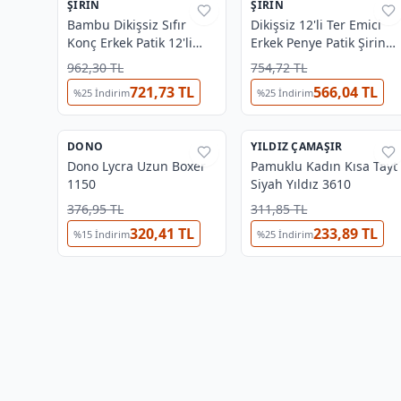
ŞIRIN
%
44
ŞIRIN
%
44
Bambu Dikişsiz Sıfır
Dikişsiz 12'li Ter Emici
Konç Erkek Patik 12'li
Erkek Penye Patik Şirin
Şirin 7037 - 12 ADET
7090-07- 12 ADET
962,30 TL
754,72 TL
721,73 TL
566,04 TL
%
25
İndirim
%
25
İndirim
4
DONO
%
27
YILDIZ ÇAMAŞIR
%
37
Dono Lycra Uzun Boxer
⭐
Yıldız Fırsat
Pamuklu Kadın Kısa Tayt
1150
Siyah Yıldız 3610
376,95 TL
311,85 TL
320,41 TL
233,89 TL
%
15
İndirim
%
25
İndirim