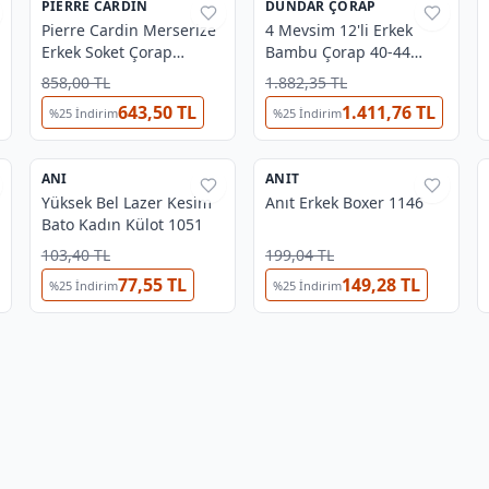
PIERRE CARDIN
%
38
DÜNDAR ÇORAP
%
36
Pierre Cardin Merserize
4 Mevsim 12'li Erkek
Erkek Soket Çorap
Bambu Çorap 40-44
Turuncu
Dündar 5602
858,00 TL
1.882,35 TL
643,50 TL
1.411,76 TL
%
25
İndirim
%
25
İndirim
3
5
ANI
%
37
ANIT
%
31
Yüksek Bel Lazer Kesim
Anıt Erkek Boxer 1146
Bato Kadın Külot 1051
103,40 TL
199,04 TL
77,55 TL
149,28 TL
%
25
İndirim
%
25
İndirim