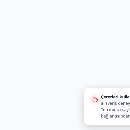
Çerezleri kull
alışveriş deney
Tercihinizi say
bağlantısından