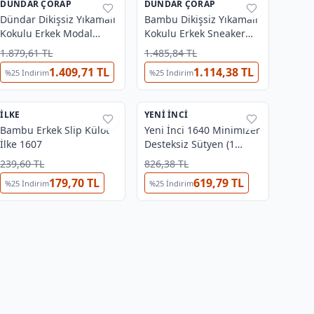
DÜNDAR ÇORAP
%
38
DÜNDAR ÇORAP
%
38
Dündar Dikişsiz Yıkamalı
Bambu Dikişsiz Yıkamalı
Kokulu Erkek Modal
Kokulu Erkek Sneaker
Konç Patik 12'li 0706
12'li Dündar 6883
1.879,61 TL
1.485,84 TL
1.409,71 TL
1.114,38 TL
%
25
İndirim
%
25
İndirim
4
3
İLKE
%
41
YENI İNCI
%
27
Bambu Erkek Slip Külot
Yeni İnci 1640 Minimizer
İlke 1607
Desteksiz Sütyen (1
Beden Küçültür)
239,60 TL
826,38 TL
179,70 TL
619,79 TL
%
25
İndirim
%
25
İndirim