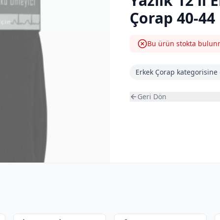
Yazlık 12'li
Çorap 40-44
Bu ürün stokta bulu
Erkek Çorap
kategorisine 
Geri Dön
8