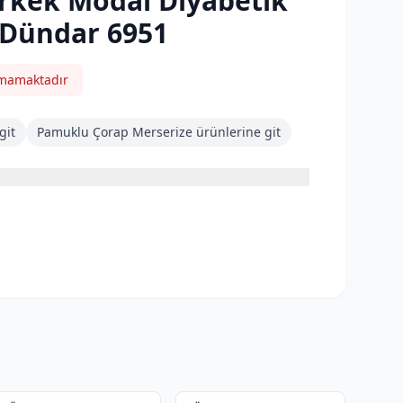
 Erkek Modal Diyabetik
 Dündar 6951
nmamaktadır
git
Pamuklu Çorap Merserize
ürünlerine git
3
2