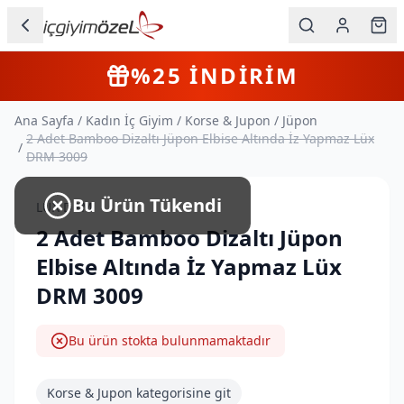
Ana içeriğe geç
İç Giyim
4+
Farklı Ürün
KARGO BEDAVA
Kategorileri
Ana Sayfa
/
Kadın İç Giyim
/
Korse & Jupon
/
Jüpon
Kadın
2 Adet Bamboo Dizaltı Jüpon Elbise Altında İz Yapmaz Lüx
/
DRM 3009
Erkek
Bu Ürün Tükendi
LÜX DRM
Çocuk
2 Adet Bamboo Dizaltı Jüpon
Fantazi
Elbise Altında İz Yapmaz Lüx
DRM 3009
Büyük
Beden
Bu ürün stokta bulunmamaktadır
Markalar
Korse & Jupon
kategorisine git
Plaj & Mayo