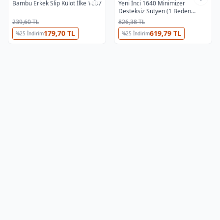
Bambu Erkek Slip Külot İlke 1607
Yeni İnci 1640 Minimizer
Desteksiz Sütyen (1 Beden
Küçültür)
239,60 TL
826,38 TL
179,70 TL
619,79 TL
%
25
İndirim
%
25
İndirim