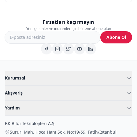
Fırsatları kaçırmayın
Yeni gelenler ve indirimler için bültene abone olun
Abone Ol
Kurumsal
Hakkımızda
Alışveriş
Blog
Kadın İç Giyim
İç Giyim Rehberi
Yardım
Erkek İç Giyim
İletişim
Sıkça Sorulan Sorular
Fantazi İç Giyim
BK Bilgi Teknolojileri A.Ş.
İade Politikası
Çocuk İç Giyim
Sururi Mah. Hoca Hanı Sok. No:19/69
,
Fatih
/
İstanbul
Kargo Politikası