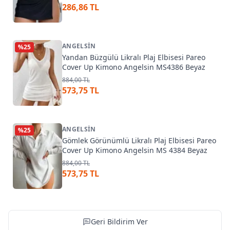
286,86 TL
ANGELSIN
%
25
Yandan Büzgülü Likralı Plaj Elbisesi Pareo
Cover Up Kimono Angelsin MS4386 Beyaz
884,00 TL
573,75 TL
ANGELSIN
%
25
Gömlek Görünümlü Likralı Plaj Elbisesi Pareo
Cover Up Kimono Angelsin MS 4384 Beyaz
884,00 TL
573,75 TL
Geri Bildirim Ver