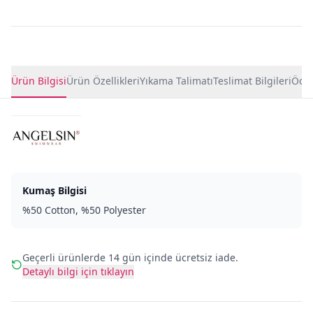
Ürün Detayları
Ürün Bilgisi
Ürün Özellikleri
Yıkama Talimatı
Teslimat Bilgileri
Ödem
Kumaş Bilgisi
%50 Cotton, %50 Polyester
Geçerli ürünlerde 14 gün içinde ücretsiz iade.
Detaylı bilgi için tıklayın