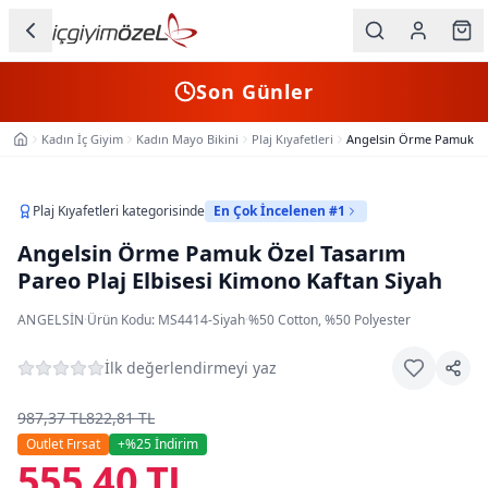
Ana içeriğe geç
İç Giyim
Son Günler
Kategorileri
Kadın İç Giyim
Kadın Mayo Bikini
Plaj Kıyafetleri
Angelsin Örme Pamuk Öze
Ana Sayfa
Kadın
Erkek
Plaj Kıyafetleri
kategorisinde
En Çok İncelenen #1
Angelsin Örme Pamuk Özel Tasarım
Çocuk
Pareo Plaj Elbisesi Kimono Kaftan Siyah
Fantazi
ANGELSIN
·
Ürün Kodu:
MS4414-Siyah
·
%50 Cotton, %50 Polyester
Büyük
İlk değerlendirmeyi yaz
Beden
987,37 TL
822,81 TL
Markalar
Outlet Fırsat
+%
25
İndirim
555,40 TL
Plaj & Mayo