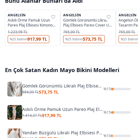
Bunu Alanlar Bunları da Aldı
ANGELSIN
ANGELSIN
ANGELSIN
%
35
%
35
%
35
Askılı Örme Pamuk Uzun
Gömlek Görünümlü Likralı
Angelsin 
Pareo Plaj Elbisesi Kimono
Plaj Elbisesi Pareo Cover Up
Tasarım Par
Kaftan Angelsin MS 4098
Kimono Angelsin MS 4384
Kimono Kaf
1.223,98 TL
765,00 TL
765,00 TL
Beyaz
Beyaz
917,99 TL
573,75 TL
%
25
İndirim
%
25
İndirim
%
25
İndiri
En Çok Satan
Kadın Mayo Bikini
Modelleri
Gömlek Görünümlü Likralı Plaj Elbisesi Pareo Cover Up Kimono Angelsin MS 4384 Beyaz
%
15
573,75 TL
884,00 TL
Askılı Örme Pamuk Uzun Pareo Plaj Elbisesi Kimono Kaftan Angelsin MS 4098 Beyaz
%
15
917,99 TL
1.414,37 TL
Yandan Büzgülü Likralı Plaj Elbisesi Pareo Cover Up Kimono Angelsin MS4386 Beyaz
%
10