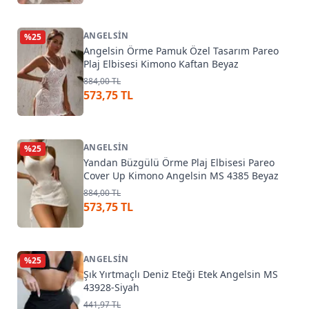
ANGELSIN
%
25
Angelsin Örme Pamuk Özel Tasarım Pareo
Plaj Elbisesi Kimono Kaftan Beyaz
884,00 TL
573,75 TL
ANGELSIN
%
25
Yandan Büzgülü Örme Plaj Elbisesi Pareo
Cover Up Kimono Angelsin MS 4385 Beyaz
884,00 TL
573,75 TL
ANGELSIN
%
25
Şık Yırtmaçlı Deniz Eteği Etek Angelsin MS
43928-Siyah
441,97 TL