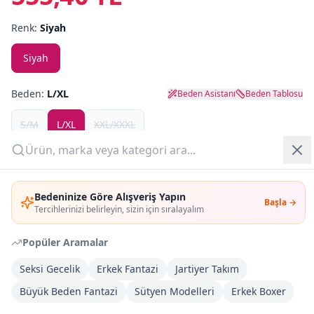
Renk:
Siyah
Yazlık Pijama
Siyah
Kampanyalar
Yeni Gelenler
Beden:
L/XL
Beden Asistanı
Beden Tablosu
OUTLET
S/M
L/XL
XXL/XXXL
Son
1
adet kaldı!
Giriş Yap
Outlet Fırsat
(
1
adet)
Bedeninize Göre Alışveriş Yapın
Başla →
Üye Ol
Tercihlerinizi belirleyin, sizin için sıralayalım
Adet:
Popüler Aramalar
Sepete Ekle
Seksi Gecelik
Erkek Fantazi
Jartiyer Takım
Büyük Beden Fantazi
Sütyen Modelleri
Erkek Boxer
Şimdi Al