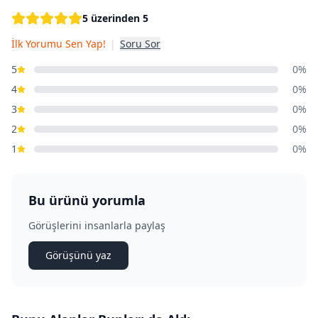
5 üzerinden 5
İlk Yorumu Sen Yap!
|
Soru Sor
5
0%
4
0%
3
0%
2
0%
1
0%
Bu ürünü yorumla
Görüşlerini insanlarla paylaş
Görüşünü yaz