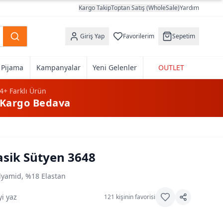
Kargo Takip
Toptan Satış (WholeSale)
Yardım
Giriş Yap
Favorilerim
Sepetim
k Pijama
Kampanyalar
Yeni Gelenler
OUTLET
4+
Farklı Ürün
Kargo Bedava
asik Sütyen 3648
lyamid, %18 Elastan
i yaz
121
kişinin favorisi