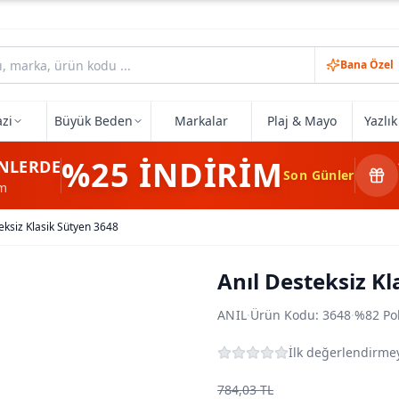
Bana Özel
zi
Büyük Beden
Markalar
Plaj & Mayo
Yazlı
%25
İNDİRİM
NLERDE
Son Günler
im
eksiz Klasik Sütyen 3648
Anıl Desteksiz Kl
ANIL
·
Ürün Kodu:
3648
·
%82 Po
İlk değerlendirmey
784,03 TL