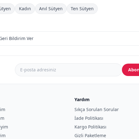
ütyen
Kadın
Anıl Sütyen
Ten Sütyen
Geri Bildirim Ver
Abon
Yardım
yim
Sıkça Sorulan Sorular
yim
İade Politikası
iyim
Kargo Politikası
yim
Gizli Paketleme