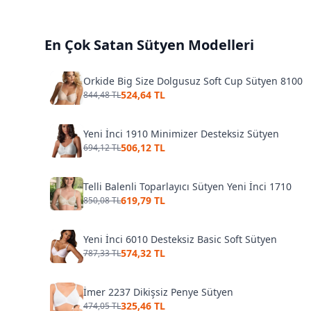
En Çok Satan
Sütyen
Modelleri
Orkide Big Size Dolgusuz Soft Cup Sütyen 8100
524,64 TL
844,48 TL
Yeni İnci 1910 Minimizer Desteksiz Sütyen
506,12 TL
694,12 TL
Telli Balenli Toparlayıcı Sütyen Yeni İnci 1710
619,79 TL
850,08 TL
Yeni İnci 6010 Desteksiz Basic Soft Sütyen
574,32 TL
787,33 TL
İmer 2237 Dikişsiz Penye Sütyen
325,46 TL
474,05 TL