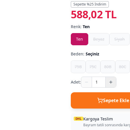
Sepette %
25
İndirim
588,02 TL
Renk:
Ten
Ten
Beyaz
Siyah
Beden:
Seçiniz
75B
75C
80B
80C
Adet:
Sepete Ekle
Kargoya Teslim
DHL
Bayram tatili sonrasında kar