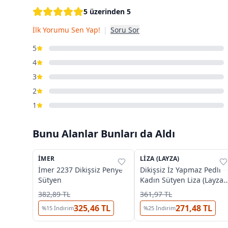
5 üzerinden 5
İlk Yorumu Sen Yap!
|
Soru Sor
5
4
3
2
1
Bunu Alanlar Bunları da Aldı
4
3
İMER
%
31
LIZA (LAYZA)
%
54
İmer 2237 Dikişsiz Penye
Dikişsiz İz Yapmaz Pedli
Sütyen
Kadın Sütyen Liza (Layza)
18001
382,89 TL
361,97 TL
325,46 TL
271,48 TL
%
15
İndirim
%
25
İndirim