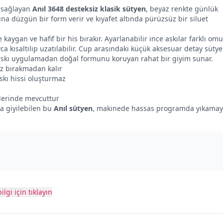
 sağlayan
Anıl 3648 desteksiz klasik sütyen
, beyaz renkte günlük
na düzgün bir form verir ve kıyafet altında pürüzsüz bir siluet
aygan ve hafif bir his bırakır. Ayarlanabilir ince askılar farklı om
ca kısaltılıp uzatılabilir. Cup arasındaki küçük aksesuar detay süty
 baskı uygulamadan doğal formunu koruyan rahat bir giyim sunar.
 iz bırakmadan kalır
kı hissi oluşturmaz
lerinde mevcuttur
a giyilebilen bu
Anıl sütyen
, makinede hassas programda yıkama
ilgi için tıklayın