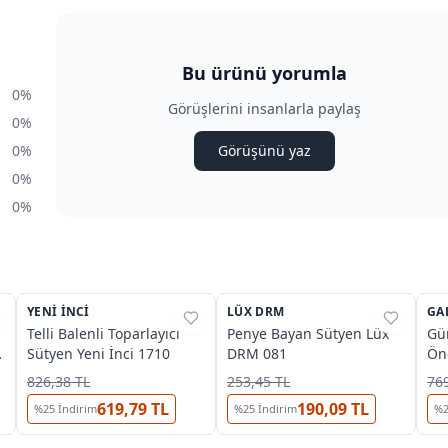
Bu ürünü yorumla
0%
Görüşlerini insanlarla paylaş
0%
0%
Görüşünü yaz
0%
0%
3
3
YENI İNCI
%
27
LÜX DRM
%
25
GA
%
Telli Balenli Toparlayıcı
Penye Bayan Sütyen Lüx
Gü
Sütyen Yeni İnci 1710
DRM 081
Ön
Bey
826,38 TL
253,45 TL
769
619,79 TL
190,09 TL
%
25
İndirim
%
25
İndirim
%