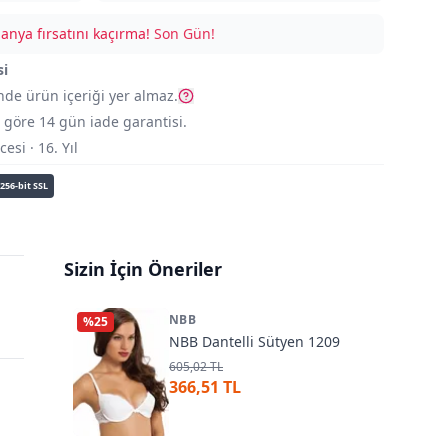
nya fırsatını kaçırma!
Son Gün!
si
nde ürün içeriği yer almaz.
göre 14 gün iade garantisi.
si · 16. Yıl
256-bit SSL
Sizin İçin Öneriler
NBB
%
25
NBB Dantelli Sütyen 1209
605,02 TL
366,51 TL