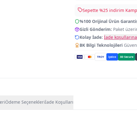
Sepette %
25
indirim Kampa
%100 Orijinal Ürün Garanti
Gizli Gönderim:
Paket üzeri
Kolay İade:
İade koşullarına
BK Bilgi Teknolojileri
Güvence
TROY
iyzico
3D Secure
eri
Ödeme Seçenekleri
İade Koşulları