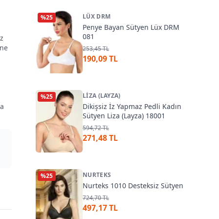
LÜX DRM
%
25
Penye Bayan Sütyen Lüx DRM
081
uz
ene
253,45 TL
190,09 TL
LIZA (LAYZA)
%
25
ya
Dikişsiz İz Yapmaz Pedli Kadın
Sütyen Liza (Layza) 18001
594,72 TL
271,48 TL
NURTEKS
%
25
Nurteks 1010 Desteksiz Sütyen
724,70 TL
497,17 TL