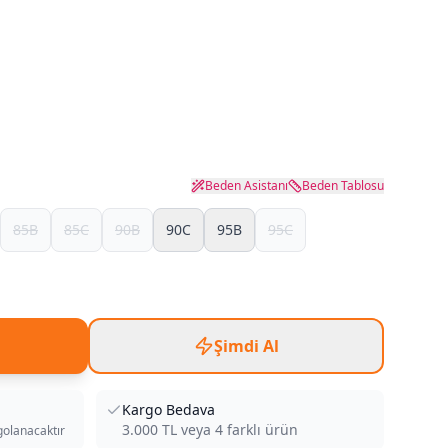
Beden Asistanı
Beden Tablosu
85B
85C
90B
90C
95B
95C
Şimdi Al
Kargo Bedava
3.000
TL veya
4
farklı ürün
golanacaktır