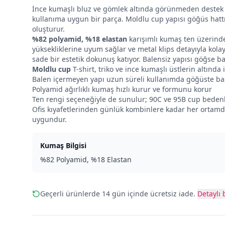
İnce kumaşlı bluz ve gömlek altında görünmeden destek
kullanıma uygun bir parça. Moldlu cup yapısı göğüs hattı
oluşturur.
%82 polyamid, %18 elastan
karışımlı kumaş ten üzerinde k
yüksekliklerine uyum sağlar ve metal klips detayıyla kolay
sade bir estetik dokunuş katıyor. Balensiz yapısı göğse
Moldlu cup
T-shirt, triko ve ince kumaşlı üstlerin altında
Balen içermeyen yapı uzun süreli kullanımda göğüste bas
Polyamid ağırlıklı kumaş hızlı kurur ve formunu korur
Ten rengi seçeneğiyle de sunulur; 90C ve 95B cup beden
Ofis kıyafetlerinden günlük kombinlere kadar her ortamd
uygundur.
Kumaş Bilgisi
%82 Polyamid, %18 Elastan
Geçerli ürünlerde 14 gün içinde ücretsiz iade.
Detaylı b