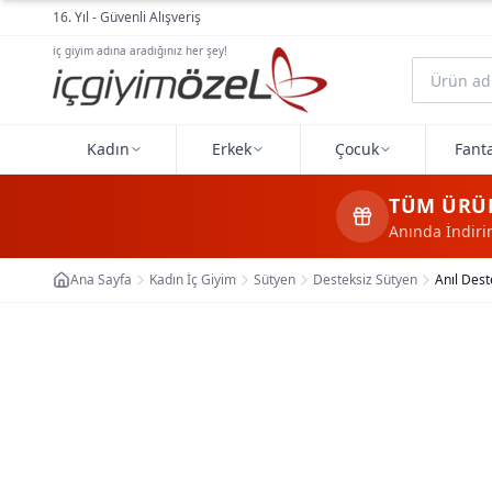
Ana içeriğe geç
16. Yıl - Güvenli Alışveriş
iç giyim adına aradığınız her şey!
Kadın
Erkek
Çocuk
Fanta
TÜM ÜRÜ
Anında İndir
Ana Sayfa
Kadın İç Giyim
Sütyen
Desteksiz Sütyen
Anıl Dest