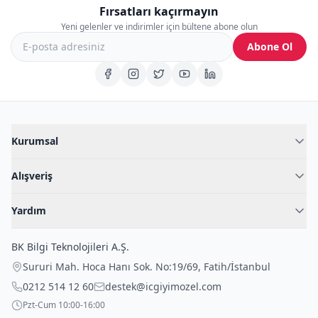
Fırsatları kaçırmayın
Yeni gelenler ve indirimler için bültene abone olun
Abone Ol
Kurumsal
Hakkımızda
Alışveriş
Blog
Kadın İç Giyim
İç Giyim Rehberi
Yardım
Erkek İç Giyim
İletişim
Sıkça Sorulan Sorular
Fantazi İç Giyim
BK Bilgi Teknolojileri A.Ş.
İade Politikası
Çocuk İç Giyim
Sururi Mah. Hoca Hanı Sok. No:19/69
,
Fatih
/
İstanbul
Kargo Politikası
Outlet Fırsatları
0212 514 12 60
destek@icgiyimozel.com
Gizli Paketleme
Pzt-Cum 10:00-16:00