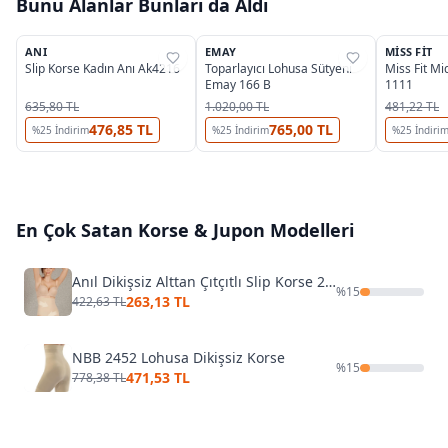
Bunu Alanlar Bunları da Aldı
2
3
ANI
EMAY
MISS FIT
%
37
%
32
%
34
Slip Korse Kadın Anı Ak4216
Toparlayıcı Lohusa Sütyeni
Miss Fit Mi
Emay 166 B
1111
635,80 TL
1.020,00 TL
481,22 TL
476,85 TL
765,00 TL
%
25
İndirim
%
25
İndirim
%
25
İndiri
En Çok Satan
Korse & Jupon
Modelleri
Anıl Dikişsiz Alttan Çıtçıtlı Slip Korse 2540s
%
15
263,13 TL
422,63 TL
NBB 2452 Lohusa Dikişsiz Korse
%
15
471,53 TL
778,38 TL