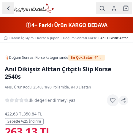
Ana içeriğe geç
İç Giyim
4+
Farklı Ürün
KARGO BEDAVA
Kategorileri
Kadın İç Giyim
Korse & Jupon
Doğum Sonrası Korse
Anıl Dikişsiz Alttan Çı
Ana Sayfa
Kadın
Erkek
Doğum Sonrası Korse
kategorisinde
En Çok Satan #1
Anıl Dikişsiz Alttan Çıtçıtlı Slip Korse
Çocuk
2540s
Fantazi
ANIL
·
Ürün Kodu:
2540S
·
%90 Poliamide, %10 Elastan
Büyük
İlk değerlendirmeyi yaz
Beden
422,63 TL
350,84 TL
Markalar
Sepette %
25
İndirim
263,13 TL
Plaj & Mayo