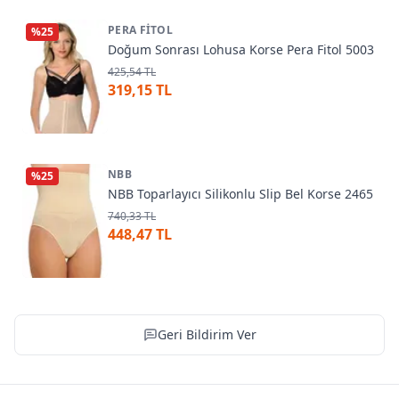
PERA FITOL
%
25
Doğum Sonrası Lohusa Korse Pera Fitol 5003
425,54 TL
319,15 TL
NBB
%
25
NBB Toparlayıcı Silikonlu Slip Bel Korse 2465
740,33 TL
448,47 TL
Geri Bildirim Ver