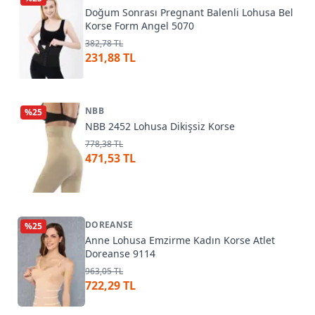
Doğum Sonrası Pregnant Balenli Lohusa Bel
Korse Form Angel 5070
382,78 TL
231,88 TL
NBB
%
25
NBB 2452 Lohusa Dikişsiz Korse
778,38 TL
471,53 TL
DOREANSE
%
25
Anne Lohusa Emzirme Kadın Korse Atlet
Doreanse 9114
963,05 TL
722,29 TL