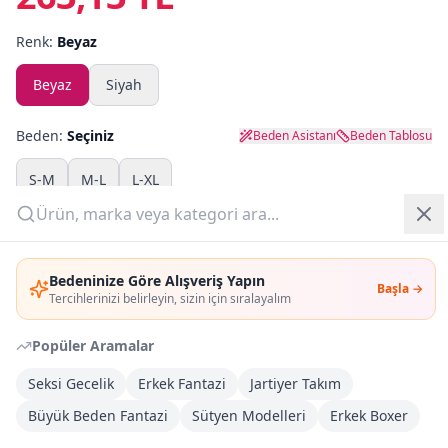
Renk:
Beyaz
Yazlık Pijama
Beyaz
Siyah
Kampanyalar
Yeni Gelenler
Beden:
Seçiniz
Beden Asistanı
Beden Tablosu
OUTLET
S-M
M-L
L-XL
Adet:
Giriş Yap
Bedeninize Göre Alışveriş Yapın
Başla →
Üye Ol
Sepete Ekle
Tercihlerinizi belirleyin, sizin için sıralayalım
Popüler Aramalar
Şimdi Al
Seksi Gecelik
Erkek Fantazi
Jartiyer Takım
Büyük Beden Fantazi
Kargoya Teslim
Sütyen Modelleri
Erkek Boxer
DHL
Bayram tatili sonrasında kargolanacaktır