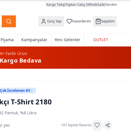
Kargo Takip
Toptan Satış (WholeSale)
Yardım
Giriş Yap
Favorilerim
Sepetim
k Pijama
Kampanyalar
Yeni Gelenler
OUTLET
4+
Farklı Ürün
Kargo Bedava
 Çok İncelenen #3
kçı T-Shirt 2180
2 Pamuk, %8 Likra
i yaz
101
kişinin favorisi