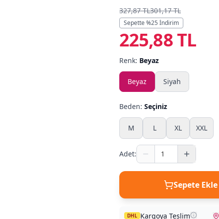
327,87 TL
301,17 TL
Sepette %
25
İndirim
225,88 TL
Renk:
Beyaz
Beyaz
Siyah
Beden:
Seçiniz
M
L
XL
XXL
Adet:
Sepete Ekle
Kargoya Teslim
DHL