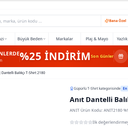
Bana Özel
zi
Büyük Beden
Markalar
Plaj & Mayo
Yazlı
%25
İNDİRİM
NLERDE
Son Günler
im
t Dantelli Balıkçı T-Shirt 2180
Güpürlü T-Shirt
kategorisinde
En
Anıt Dantelli Balı
ANIT
·
Ürün Kodu:
ANIT2180
·
%9
İlk değerlendirmey