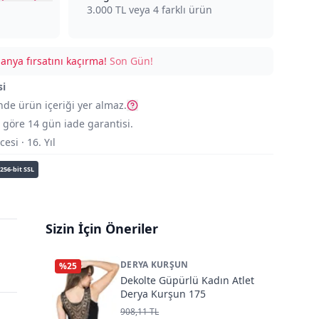
3.000
TL veya
4
farklı ürün
nya fırsatını kaçırma!
Son Gün!
si
nde ürün içeriği yer almaz.
göre 14 gün iade garantisi.
si · 16. Yıl
256-bit SSL
Sizin İçin Öneriler
DERYA KURŞUN
%
25
Dekolte Güpürlü Kadın Atlet
Derya Kurşun 175
908,11 TL