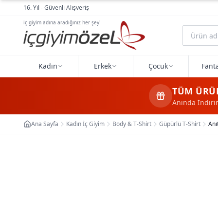
Ana içeriğe geç
16. Yıl - Güvenli Alışveriş
iç giyim adına aradığınız her şey!
Kadın
Erkek
Çocuk
Fanta
TÜM ÜRÜ
Anında İndir
Ana Sayfa
Kadın İç Giyim
Body & T-Shirt
Güpürlü T-Shirt
Anı