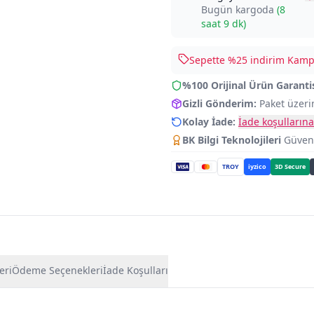
Bugün kargoda
(
8
saat 9 dk
)
Sepette %
25
indirim Kampa
%100 Orijinal Ürün Garanti
Gizli Gönderim:
Paket üzeri
Kolay İade:
İade koşullarına
BK Bilgi Teknolojileri
Güvence
TROY
iyzico
3D Secure
eri
Ödeme Seçenekleri
İade Koşulları