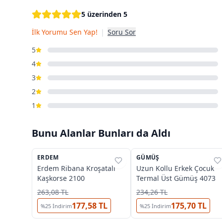
5 üzerinden 5
İlk Yorumu Sen Yap!
|
Soru Sor
5
4
3
2
1
Bunu Alanlar Bunları da Aldı
OUTLET
ERDEM
%
68
GÜMÜŞ
%
46
Erdem Ribana Kroşatalı
Uzun Kollu Erkek Çocuk
Kaşkorse 2100
Termal Üst Gümüş 4073
263,08 TL
234,26 TL
177,58 TL
175,70 TL
%
25
İndirim
%
25
İndirim