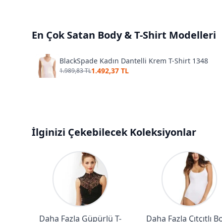
En Çok Satan
Body & T-Shirt
Modelleri
BlackSpade Kadın Dantelli Krem T-Shirt 1348
1.492,37 TL
1.989,83 TL
İlginizi Çekebilecek Koleksiyonlar
Daha Fazla Güpürlü T-
Daha Fazla Çıtçıtlı B