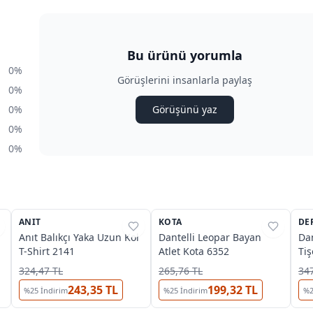
Bu ürünü yorumla
0%
Görüşlerini insanlarla paylaş
0%
0%
Görüşünü yaz
0%
0%
3
ANIT
%
31
KOTA
%
50
DE
%
Anıt Balıkçı Yaka Uzun Kol
Dantelli Leopar Bayan
Dan
T-Shirt 2141
Atlet Kota 6352
Ti
324,47 TL
265,76 TL
347
243,35 TL
199,32 TL
%
25
İndirim
%
25
İndirim
%