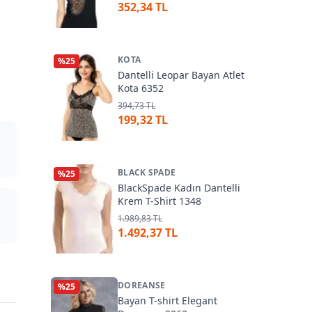
352,34 TL
KOTA
%
25
Dantelli Leopar Bayan Atlet
Kota 6352
394,73 TL
199,32 TL
BLACK SPADE
%
25
BlackSpade Kadın Dantelli
Krem T-Shirt 1348
1.989,83 TL
1.492,37 TL
DOREANSE
%
25
Bayan T-shirt Elegant