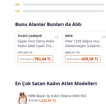
2
1
Bunu Alanlar Bunları da Aldı
3
YILDIZ ÇAMAŞIR
%
32
İMER
%
39
Süper İnce Geniş Askılı
İmer 1259 Göğüs Ucu
Kadın Atlet Siyah 3'lü
Göstermeyen Sütyenli
Paket Yıldız 2316
Atlet
921,69 TL
586,11 TL
783,44 TL
439,58 TL
%
15
İndirim
%
25
İndirim
En Çok Satan
Kadın Atlet
Modelleri
NBB Bayan İp Askılı Ribana Atlet 662
232,55 TL
319,90 TL