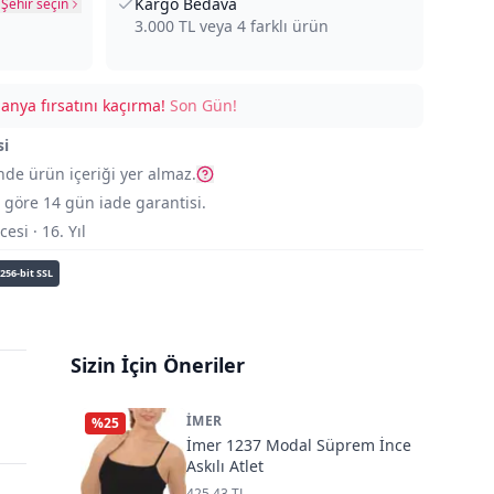
Kargo Bedava
Şehir seçin
3.000
TL veya
4
farklı ürün
nya fırsatını kaçırma!
Son Gün!
si
nde ürün içeriği yer almaz.
göre 14 gün iade garantisi.
si · 16. Yıl
256-bit SSL
Sizin İçin Öneriler
İMER
%
25
İmer 1237 Modal Süprem İnce
Askılı Atlet
425,43 TL