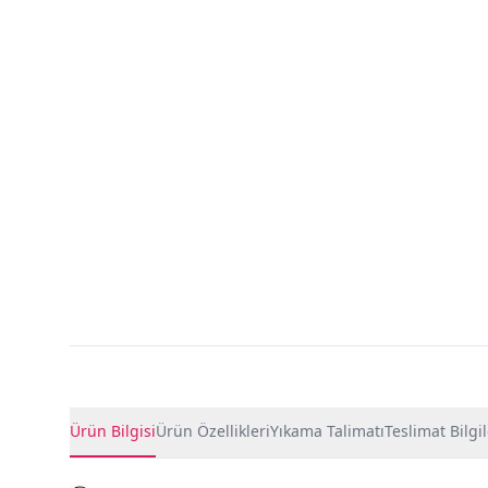
Ürün Detayları
Ürün Bilgisi
Ürün Özellikleri
Yıkama Talimatı
Teslimat Bilgil