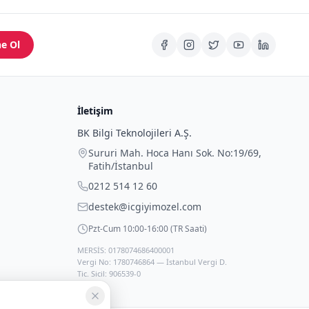
e Ol
İletişim
BK Bilgi Teknolojileri A.Ş.
Sururi Mah. Hoca Hanı Sok. No:19/69
,
Fatih
/
İstanbul
0212 514 12 60
destek@icgiyimozel.com
Pzt-Cum 10:00-16:00 (TR Saati)
MERSİS: 0178074686400001
Vergi No: 1780746864 — İstanbul Vergi D.
Tic. Sicil: 906539-0