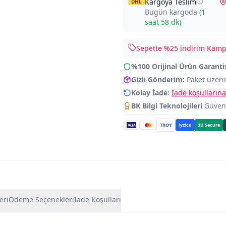
Kargoya Teslim
DHL
Bugün kargoda
(
1
saat 58 dk
)
Sepette %
25
indirim Kampa
%100 Orijinal Ürün Garanti
Gizli Gönderim:
Paket üzeri
Kolay İade:
İade koşullarına
BK Bilgi Teknolojileri
Güvence
TROY
iyzico
3D Secure
eri
Ödeme Seçenekleri
İade Koşulları