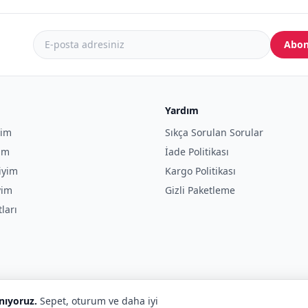
Abon
Yardım
yim
Sıkça Sorulan Sorular
yim
İade Politikası
iyim
Kargo Politikası
yim
Gizli Paketleme
tları
anıyoruz.
Sepet, oturum ve daha iyi