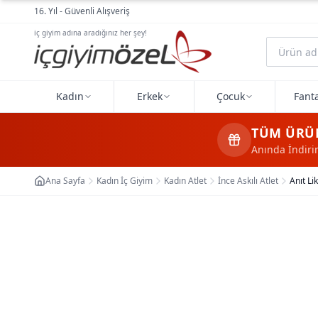
Ana içeriğe geç
16. Yıl - Güvenli Alışveriş
iç giyim adına aradığınız her şey!
Kadın
Erkek
Çocuk
Fanta
TÜM ÜRÜ
Anında İndir
Ana Sayfa
Kadın İç Giyim
Kadın Atlet
İnce Askılı Atlet
Anıt Lik