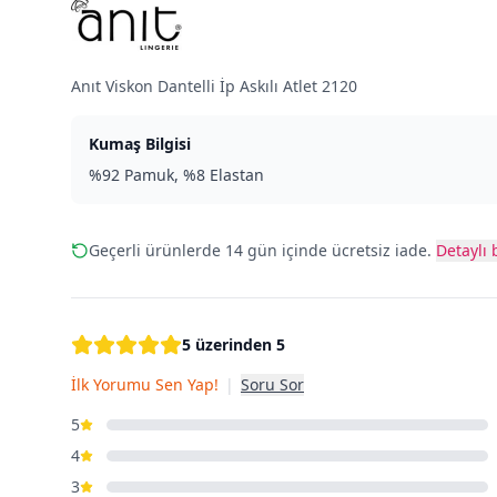
Anıt Viskon Dantelli İp Askılı Atlet 2120
Kumaş Bilgisi
%92 Pamuk, %8 Elastan
Geçerli ürünlerde 14 gün içinde ücretsiz iade.
Detaylı b
5 üzerinden 5
İlk Yorumu Sen Yap!
|
Soru Sor
5
4
3