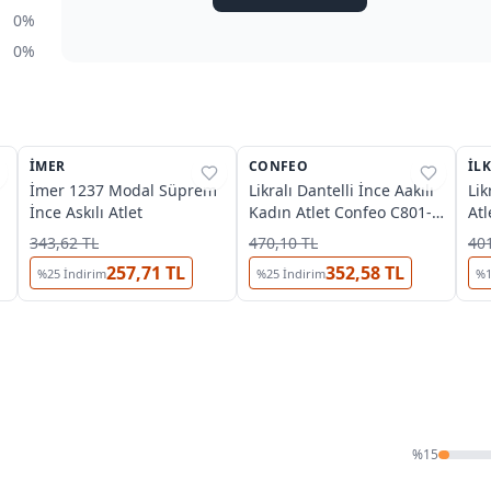
0%
0%
4
5
İMER
%
39
CONFEO
%
26
İL
%
İmer 1237 Modal Süprem
Likralı Dantelli İnce Aakılı
Lik
İnce Askılı Atlet
Kadın Atlet Confeo C801-
Atl
008
343,62 TL
470,10 TL
401
257,71 TL
352,58 TL
%
25
İndirim
%
25
İndirim
%
%
15