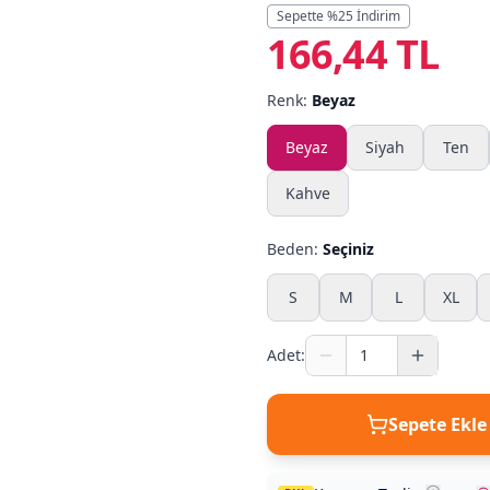
Sepette %
25
İndirim
166,44 TL
Renk:
Beyaz
Beyaz
Siyah
Ten
Kahve
Beden:
Seçiniz
S
M
L
XL
Adet:
Sepete Ekle