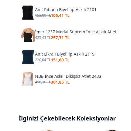
Anıt Ribana Biyeli ip Askılı 2101
105,41 TL
153,00 TL
İmer 1237 Modal Süprem İnce Askılı Atlet
257,71 TL
425,43 TL
Anıt Likralı Biyeli ip Askılı 2119
151,60 TL
220,04 TL
NBB İnce Askılı Dikişsiz Atlet 2433
301,85 TL
498,30 TL
İlginizi Çekebilecek Koleksiyonlar