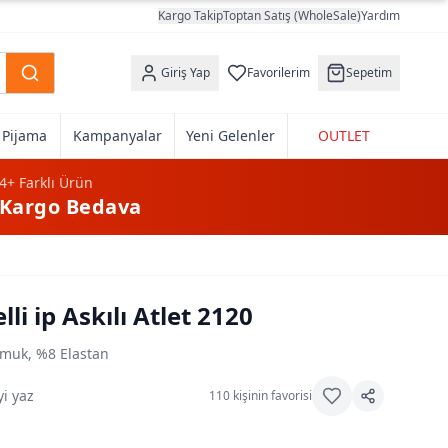
Kargo Takip
Toptan Satış (WholeSale)
Yardım
Giriş Yap
Favorilerim
Sepetim
k Pijama
Kampanyalar
Yeni Gelenler
OUTLET
4+
Farklı Ürün
Kargo Bedava
lli ip Askılı Atlet 2120
muk, %8 Elastan
i yaz
110
kişinin favorisi