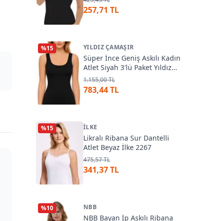
257,71 TL
YILDIZ ÇAMAŞIR
%
15
Süper İnce Geniş Askılı Kadın
Atlet Siyah 3'lü Paket Yıldız
2316
1.155,00 TL
783,44 TL
İLKE
%
15
Likralı Ribana Sur Dantelli
Atlet Beyaz İlke 2267
475,57 TL
341,37 TL
NBB
%
10
NBB Bayan İp Askılı Ribana