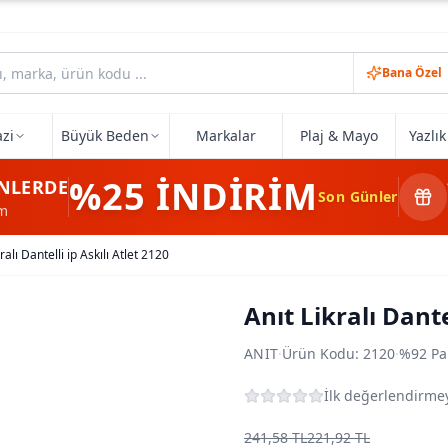
Bana Özel
zi
Büyük Beden
Markalar
Plaj & Mayo
Yazlı
%25
İNDİRİM
NLERDE
Son Günler
im
ralı Dantelli ip Askılı Atlet 2120
Anıt Likralı Dante
ANIT
·
Ürün Kodu:
2120
·
%92 Pa
İlk değerlendirmey
241,58 TL
221,92 TL