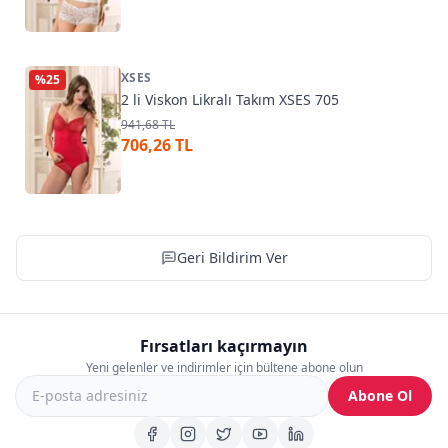
XSES
%
25
2 li Viskon Likralı Takım XSES 705
941,68 TL
706,26 TL
Geri Bildirim Ver
Fırsatları kaçırmayın
Yeni gelenler ve indirimler için bültene abone olun
Abone Ol