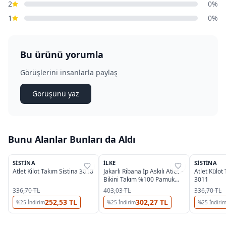
2
0%
1
0%
Bu ürünü yorumla
Görüşlerini insanlarla paylaş
Görüşünü yaz
Bunu Alanlar Bunları da Aldı
2
5
SISTINA
İLKE
SISTINA
%
37
%
37
%
37
Atlet Kilot Takım Sistina 3018
Jakarlı Ribana İp Askılı Atlet -
Atlet Külot
Bikini Takım %100 Pamuk
3011
İlke 2294
336,70 TL
403,03 TL
336,70 TL
252,53 TL
302,27 TL
%
25
İndirim
%
25
İndirim
%
25
İndiri