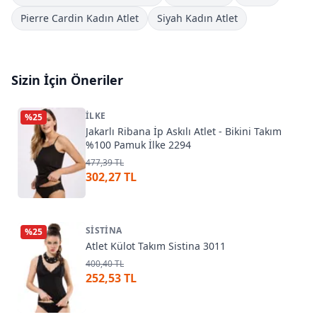
Pierre Cardin Kadın Atlet
Siyah Kadın Atlet
Sizin İçin Öneriler
İLKE
%
25
Jakarlı Ribana İp Askılı Atlet - Bikini Takım
%100 Pamuk İlke 2294
477,39 TL
302,27 TL
SISTINA
%
25
Atlet Külot Takım Sistina 3011
400,40 TL
252,53 TL