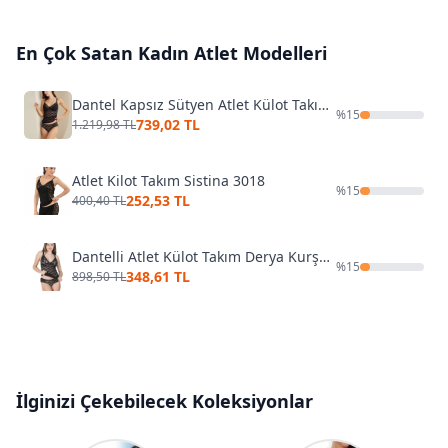
En Çok Satan
Kadın Atlet
Modelleri
Dantel Kapsız Sütyen Atlet Külot Takımı NBB 4829
%
15
739,02 TL
1.219,98 TL
Atlet Kilot Takım Sistina 3018
%
15
252,53 TL
400,40 TL
Dantelli Atlet Külot Takım Derya Kurşun 253
%
15
348,61 TL
898,50 TL
İlginizi Çekebilecek Koleksiyonlar