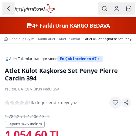
Ana içeriğe geç
İç Giyim
4+
Farklı Ürün
KARGO BEDAVA
Kategorileri
Kadın İç Giyim
Kadın Atlet
Atlet Takımları
Atlet Külot Kaşkorse Set Penye 
Ana Sayfa
Kadın
Erkek
Atlet Takımları
kategorisinde
En Çok İncelenen #7
Atlet Külot Kaşkorse Set Penye Pierre
Çocuk
Cardin 394
Fantazi
PIERRE CARDIN
·
Ürün Kodu:
394
Büyük
İlk değerlendirmeyi yaz
Beden
1.784,25 TL
1.406,13 TL
Markalar
Sepette %
25
İndirim
1.054,60 TL
Plaj & Mayo