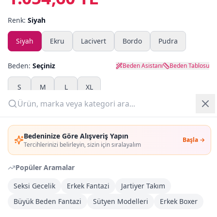
Renk:
Siyah
Yazlık Pijama
Siyah
Ekru
Lacivert
Bordo
Pudra
Kampanyalar
Yeni Gelenler
Beden:
Seçiniz
Beden Asistanı
Beden Tablosu
OUTLET
S
M
L
XL
Adet:
Giriş Yap
Bedeninize Göre Alışveriş Yapın
Başla →
Üye Ol
Sepete Ekle
Tercihlerinizi belirleyin, sizin için sıralayalım
Popüler Aramalar
Şimdi Al
Seksi Gecelik
Erkek Fantazi
Jartiyer Takım
Büyük Beden Fantazi
Kargoya Teslim
Sütyen Modelleri
Erkek Boxer
DHL
Bayram tatili sonrasında kargolanacaktır