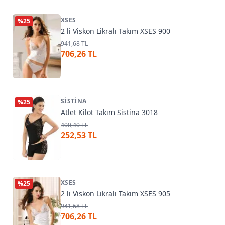
XSES
%
25
2 li Viskon Likralı Takım XSES 900
941,68 TL
706,26 TL
SISTINA
%
25
Atlet Kilot Takım Sistina 3018
400,40 TL
252,53 TL
XSES
%
25
2 li Viskon Likralı Takım XSES 905
941,68 TL
706,26 TL