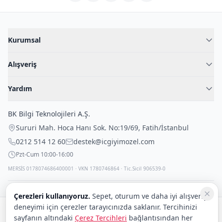
Kurumsal
Hakkımızda
Alışveriş
Blog
Kadın İç Giyim
İç Giyim Rehberi
Yardım
Erkek İç Giyim
İletişim
Sıkça Sorulan Sorular
Fantazi İç Giyim
BK Bilgi Teknolojileri A.Ş.
İade Politikası
Çocuk İç Giyim
Sururi Mah. Hoca Hanı Sok. No:19/69
,
Fatih
/
İstanbul
Kargo Politikası
Outlet Fırsatları
0212 514 12 60
destek@icgiyimozel.com
Gizli Paketleme
Pzt-Cum 10:00-16:00
MERSİS 0178074686400001 · VKN 1780746864 · Tic.Sicil 906539-0
Çerezleri kullanıyoruz.
Sepet, oturum ve daha iyi alışveriş
deneyimi için çerezler tarayıcınızda saklanır. Tercihinizi
Güvenli alışveriş:
sayfanın altındaki
Çerez Tercihleri
bağlantısından her